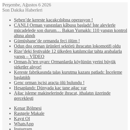
Perşembe, Ağustos 6 2026
Son Dakika Haberleri
Seben’de kereste kaçakçılığına operasyon !
CANLI Orman yangınları kâbusu başladı! İşte alevlerle
mücadelede son durum… Bakan Yumaklı: 110 yangın kontrol
altına alındı
Gümüşhane’de ormanda feci ölüm !
Odun dışı orman ürünleri sektörü ihracatın lokomotifi oldu
Rize’deki festivalde 12 ülkeden katılımcılar tahta arabalarla
yarıştı – VİDEO
Orman-İş’ten uyarı: Ormanlarda köylünün yerini büyük
şirketler alıyor!
Kereste fabrikasında talaş kurutma kazanı patladı: İnceleme
başlatıldı
Genç orman işçisi araçta ölü bulundu !
Hesaplandı: Dünyada kaç tane ağaç var
Ağaç işleme makinelerinde ihracat, ithalatın üzerinde
gerçekleşti
Kenar Bölmesi
Rastgele Makale
Kayıt Ol
WhatsApp
Instagram