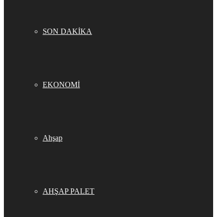
SON DAKİKA
EKONOMİ
Ahşap
AHŞAP PALET