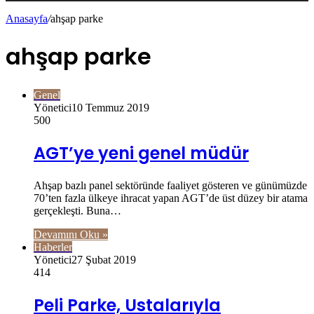
Anasayfa
/
ahşap parke
ahşap parke
Genel
Yönetici
10 Temmuz 2019
500
AGT’ye yeni genel müdür
Ahşap bazlı panel sektöründe faaliyet gösteren ve günümüzde
70’ten fazla ülkeye ihracat yapan AGT’de üst düzey bir atama
gerçekleşti. Buna…
Devamını Oku »
Haberler
Yönetici
27 Şubat 2019
414
Peli Parke, Ustalarıyla