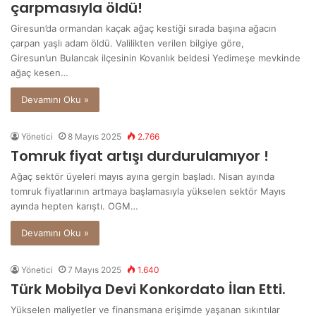
çarpmasıyla öldü!
Giresun’da ormandan kaçak ağaç kestiği sırada başına ağacın
çarpan yaşlı adam öldü. Valilikten verilen bilgiye göre,
Giresun’un Bulancak ilçesinin Kovanlık beldesi Yedimeşe mevkinde
ağaç kesen…
Devamını Oku »
Yönetici
8 Mayıs 2025
2.766
Tomruk fiyat artışı durdurulamıyor !
Ağaç sektör üyeleri mayıs ayına gergin başladı. Nisan ayında
tomruk fiyatlarının artmaya başlamasıyla yükselen sektör Mayıs
ayında hepten karıştı. OGM…
Devamını Oku »
Yönetici
7 Mayıs 2025
1.640
Türk Mobilya Devi Konkordato İlan Etti.
Yükselen maliyetler ve finansmana erişimde yaşanan sıkıntılar