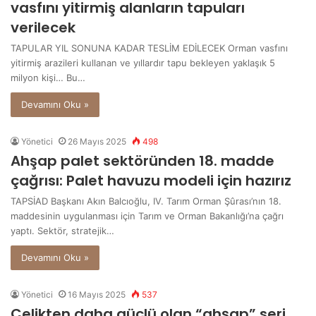
vasfını yitirmiş alanların tapuları
verilecek
TAPULAR YIL SONUNA KADAR TESLİM EDİLECEK Orman vasfını
yitirmiş arazileri kullanan ve yıllardır tapu bekleyen yaklaşık 5
milyon kişi… Bu…
Devamını Oku »
Yönetici
26 Mayıs 2025
498
Ahşap palet sektöründen 18. madde
çağrısı: Palet havuzu modeli için hazırız
TAPSİAD Başkanı Akın Balcıoğlu, IV. Tarım Orman Şûrası’nın 18.
maddesinin uygulanması için Tarım ve Orman Bakanlığı’na çağrı
yaptı. Sektör, stratejik…
Devamını Oku »
Yönetici
16 Mayıs 2025
537
Çelikten daha güçlü olan “ahşap” seri