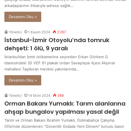
arkadaşlarının ihbarıyla adrese sağlık…
Devamını Oku »
Yönetici
1 Kasım 2024
2.267
İstanbul-İzmir Otoyolu’nda tomruk
dehşeti: 1 ölü, 9 yaralı
İstanbul’dan İzmir istikametine seyreden Erkan Görkem G.
idaresindeki 35 VEF 61 plakalı tırdan Savaştepe ilçesi Akpınar
mahallesi Taşlıkıran mevkisi yakınlarında…
Devamını Oku »
Yönetici
14 Ekim 2024
389
Orman Bakanı Yumaklı: Tarım alanlarına
ahşap bungalov yapılması yasal değil
Tarım ve Orman Bakanı İbrahim Yumaklı, Dolmabahçe Çalışma
Ofisi’nde düzenlenen “Güvenilir Gıdada Yeni Dönem” konulu basın