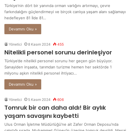
Türkiye’nin dört bir yanında orman varlığını artırmayı, çevre
farkındalığını güçlendirmeyi ve birçok canlıya yaşam alanı sağlamayı
hedefleyen 81 İlde 81…
Devamını Oku »
Yönetici
8 Kasım 2024
455
Nitelikli personel sorunu derinleşiyor
Türkiye’de nitelikli personel sorunu her geçen gün büyüyor.
Sanayiden inşaata, tarımdan turizme hemen her sektörde 1
milyonu aşkın nitelikli personel ihtiyacı…
Devamını Oku »
Yönetici
5 Kasım 2024
606
Tomruk bir can daha aldı! Bir aylık
yaşam savaşını kaybetti
Ulus Orman İşletme Müdürlüğü’ne ait Zafer Orman Deposu’nda
çalıştığı sırada, Muhammet Güney’in üzerine tomruk devrildi. Mesai