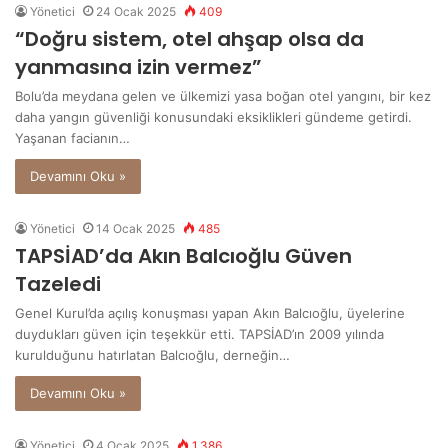
Yönetici
24 Ocak 2025
409
“Doğru sistem, otel ahşap olsa da
yanmasına izin vermez”
Bolu’da meydana gelen ve ülkemizi yasa boğan otel yangını, bir kez
daha yangın güvenliği konusundaki eksiklikleri gündeme getirdi.
Yaşanan facianın…
Devamını Oku »
Yönetici
14 Ocak 2025
485
TAPSİAD’da Akın Balcıoğlu Güven
Tazeledi
Genel Kurul’da açılış konuşması yapan Akın Balcıoğlu, üyelerine
duydukları güven için teşekkür etti. TAPSİAD’ın 2009 yılında
kurulduğunu hatırlatan Balcıoğlu, derneğin…
Devamını Oku »
Yönetici
4 Ocak 2025
1.386