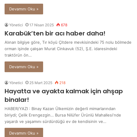
Devamını Oku »
Yönetici
17 Nisan 2025
678
Karabük’ten bir acı haber daha!
Alınan bilgiye göre, Tır köyü Çitdere mevkisindeki 75 nolu bölmede
orman işinde çalışan Murat Cinkavuk (52), Ş.E. idaresindeki
traktörün ön…
Devamını Oku »
Yönetici
25 Mart 2025
218
Hayatta ve ayakta kalmak için ahşap
binalar!
HABER/YAZI : Binay Kazan Ülkemizin değerli mimarlarından
biriydi; Çelik Erengezgin… Bursa Nilüfer Ürünlü Mahallesi‘nde
yaşardı ve yaşamını sürdürdüğü ev de kendisinin ve…
Devamını Oku »