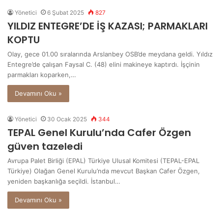
Yönetici
6 Şubat 2025
827
YILDIZ ENTEGRE’DE İŞ KAZASI; PARMAKLARI
KOPTU
Olay, gece 01.00 sıralarında Arslanbey OSB’de meydana geldi. Yıldız
Entegre’de çalışan Faysal C. (48) elini makineye kaptırdı. İşçinin
parmakları koparken,…
Devamını Oku »
Yönetici
30 Ocak 2025
344
TEPAL Genel Kurulu’nda Cafer Özgen
güven tazeledi
Avrupa Palet Birliği (EPAL) Türkiye Ulusal Komitesi (TEPAL-EPAL
Türkiye) Olağan Genel Kurulu’nda mevcut Başkan Cafer Özgen,
yeniden başkanlığa seçildi. İstanbul…
Devamını Oku »