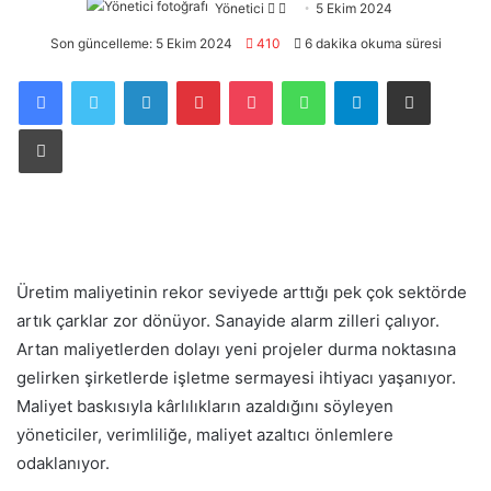
Yönetici
Twitter'da
Bir
5 Ekim 2024
takip
e-
Son güncelleme: 5 Ekim 2024
410
6 dakika okuma süresi
edin
posta
Facebook
Twitter
LinkedIn
Pinterest
Pocket
WhatsApp
Telegram
E-Posta ile paylaş
göndermek
Yazdır
Üretim maliyetinin rekor seviyede arttığı pek çok sektörde
artık çarklar zor dönüyor. Sanayide alarm zilleri çalıyor.
Artan maliyetlerden dolayı yeni projeler durma noktasına
gelirken şirketlerde işletme sermayesi ihtiyacı yaşanıyor.
Maliyet baskısıyla kârlılıkların azaldığını söyleyen
yöneticiler, verimliliğe, maliyet azaltıcı önlemlere
odaklanıyor.