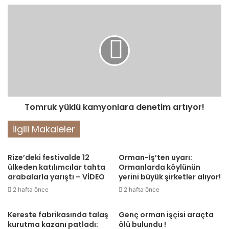
Tomruk yüklü kamyonlara denetim artıyor!
İlgili Makaleler
Rize’deki festivalde 12
Orman-İş’ten uyarı:
ülkeden katılımcılar tahta
Ormanlarda köylünün
arabalarla yarıştı – VİDEO
yerini büyük şirketler alıyor!
2 hafta önce
2 hafta önce
Kereste fabrikasında talaş
Genç orman işçisi araçta
kurutma kazanı patladı:
ölü bulundu !