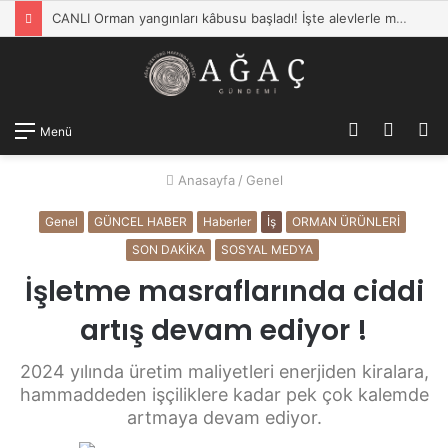
CANLI Orman yangınları kâbusu başladı! İşte alevlerle mücadelede son durum… Bakan Yumaklı: 110 yangın kontrol altına alındı
Kayıt
Dış
A
Menü
Ol
görün
y
Anasayfa
/
Genel
değişti
...
Genel
GÜNCEL HABER
Haberler
İş
ORMAN ÜRÜNLERİ
SON DAKİKA
SOSYAL MEDYA
İşletme masraflarında ciddi
artış devam ediyor !
2024 yılında üretim maliyetleri enerjiden kiralara,
hammaddeden işçiliklere kadar pek çok kalemde
artmaya devam ediyor.