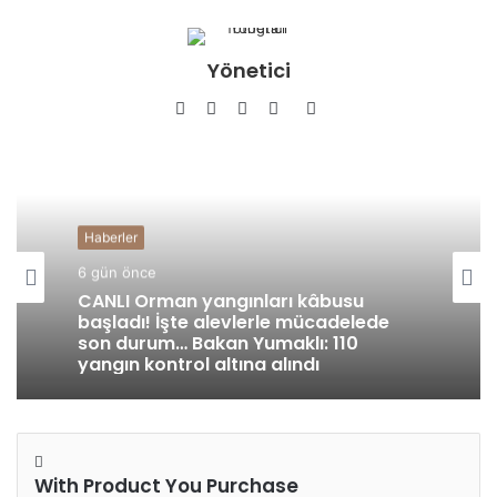
Yönetici
Facebook
Twitter
YouTube
Pinterest
Instagram
Haberler
Haberler
1 hafta önce
6 gün önce
Gümüşhane’de ormanda feci ölüm !
CANLI Orman yangınları kâbusu
başladı! İşte alevlerle mücadelede
With Product You Purchase
son durum… Bakan Yumaklı: 110