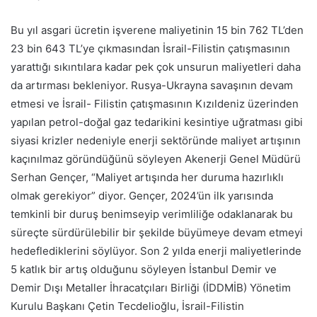
Bu yıl asgari ücretin işverene maliyetinin 15 bin 762 TL’den
23 bin 643 TL’ye çıkmasından İsrail-Filistin çatışmasının
yarattığı sıkıntılara kadar pek çok unsurun maliyetleri daha
da artırması bekleniyor. Rusya-Ukrayna savaşının devam
etmesi ve İsrail- Filistin çatışmasının Kızıldeniz üzerinden
yapılan petrol-doğal gaz tedarikini kesintiye uğratması gibi
siyasi krizler nedeniyle enerji sektöründe maliyet artışının
kaçınılmaz göründüğünü söyleyen Akenerji Genel Müdürü
Serhan Gençer, “Maliyet artışında her duruma hazırlıklı
olmak gerekiyor” diyor. Gençer, 2024’ün ilk yarısında
temkinli bir duruş benimseyip verimliliğe odaklanarak bu
süreçte sürdürülebilir bir şekilde büyümeye devam etmeyi
hedeflediklerini söylüyor. Son 2 yılda enerji maliyetlerinde
5 katlık bir artış olduğunu söyleyen İstanbul Demir ve
Demir Dışı Metaller İhracatçıları Birliği (İDDMİB) Yönetim
Kurulu Başkanı Çetin Tecdelioğlu, İsrail-Filistin