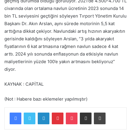
geçmiş durumda olduğu görülüyor. 2021’de 4.500-4.700 TL
civarında olan ortalama navlun ücretinin 2023 sonunda 14
bin TL seviyesini geçtiğini söyleyen Tırport Yönetim Kurulu
Başkanı Dr. Akın Arslan, aynı sürede motorinin 5,5 kat
arttığına dikkat çekiyor. Navlundaki artış hızının akaryakıtın
gerisinde kaldığını söyleyen Arslan, “3 yılda akaryakıt
fiyatlarının 6 kat artmasına rağmen navlun sadece 4 kat
arttı. 2024 yılı sonunda enflasyonun da etkisiyle navlun
maliyetlerinin yüzde 100’e yakın artmasını bekliyoruz”
diyor.
KAYNAK : CAPİTAL
(Not : Habere bazı eklemeler yapılmıştır)
Facebook
Twitter
LinkedIn
Pinterest
Pocket
E-Posta ile paylaş
Yazdır