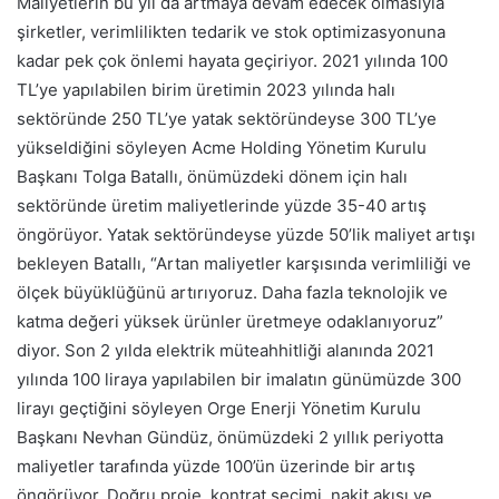
Maliyetlerin bu yıl da artmaya devam edecek olmasıyla
şirketler, verimlilikten tedarik ve stok optimizasyonuna
kadar pek çok önlemi hayata geçiriyor. 2021 yılında 100
TL’ye yapılabilen birim üretimin 2023 yılında halı
sektöründe 250 TL’ye yatak sektöründeyse 300 TL’ye
yükseldiğini söyleyen Acme Holding Yönetim Kurulu
Başkanı Tolga Batallı, önümüzdeki dönem için halı
sektöründe üretim maliyetlerinde yüzde 35-40 artış
öngörüyor. Yatak sektöründeyse yüzde 50’lik maliyet artışı
bekleyen Batallı, “Artan maliyetler karşısında verimliliği ve
ölçek büyüklüğünü artırıyoruz. Daha fazla teknolojik ve
katma değeri yüksek ürünler üretmeye odaklanıyoruz”
diyor. Son 2 yılda elektrik müteahhitliği alanında 2021
yılında 100 liraya yapılabilen bir imalatın günümüzde 300
lirayı geçtiğini söyleyen Orge Enerji Yönetim Kurulu
Başkanı Nevhan Gündüz, önümüzdeki 2 yıllık periyotta
maliyetler tarafında yüzde 100’ün üzerinde bir artış
öngörüyor. Doğru proje, kontrat seçimi, nakit akışı ve