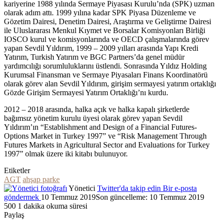
kariyerine 1988 yılında Sermaye Piyasası Kurulu’nda (SPK) uzman
olarak adım attı. 1999 yılına kadar SPK Piyasa Düzenleme ve
Gözetim Dairesi, Denetim Dairesi, Araştırma ve Geliştirme Dairesi
ile Uluslararası Menkul Kıymet ve Borsalar Komisyonları Birliği
IOSCO kurul ve komisyonlarında ve OECD çalışmalarında görev
yapan Sevdil Yıldırım, 1999 – 2009 yılları arasında Yapı Kredi
Yatırım, Turkish Yatırım ve BGC Partners’da genel müdür
yardımcılığı sorumluluklarını üstlendi. Sonrasında Yıldız Holding
Kurumsal Finansman ve Sermaye Piyasaları Finans Koordinatörü
olarak görev alan Sevdil Yıldırım, girişim sermayesi yatırım ortaklığı
Gözde Girişim Sermayesi Yatırım Ortaklığı’nı kurdu.
2012 – 2018 arasında, halka açık ve halka kapalı şirketlerde
bağımsız yönetim kurulu üyesi olarak görev yapan Sevdil
Yıldırım’ın “Establishment and Design of a Financial Futures-
Options Market in Turkey 1997” ve “Risk Management Through
Futures Markets in Agricultural Sector and Evaluations for Turkey
1997” olmak üzere iki kitabı bulunuyor.
Etiketler
AGT
ahşap parke
Yönetici
Twitter'da takip edin
Bir e-posta
göndermek
10 Temmuz 2019
Son güncelleme: 10 Temmuz 2019
500
1 dakika okuma süresi
Paylaş