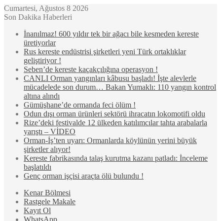
Cumartesi, Ağustos 8 2026
Son Dakika Haberleri
İnanılmaz! 600 yıldır tek bir ağacı bile kesmeden kereste
üretiyorlar
Rus kereste endüstrisi şirketleri yeni Türk ortaklıklar
geliştiriyor !
Seben’de kereste kaçakçılığına operasyon !
CANLI Orman yangınları kâbusu başladı! İşte alevlerle
mücadelede son durum… Bakan Yumaklı: 110 yangın kontrol
altına alındı
Gümüşhane’de ormanda feci ölüm !
Odun dışı orman ürünleri sektörü ihracatın lokomotifi oldu
Rize’deki festivalde 12 ülkeden katılımcılar tahta arabalarla
yarıştı – VİDEO
Orman-İş’ten uyarı: Ormanlarda köylünün yerini büyük
şirketler alıyor!
Kereste fabrikasında talaş kurutma kazanı patladı: İnceleme
başlatıldı
Genç orman işçisi araçta ölü bulundu !
Kenar Bölmesi
Rastgele Makale
Kayıt Ol
WhatsApp