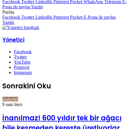
Facebook
Twitter
LinkedIn
Pinterest
Pocket
WhatsApp
Telegram
E-
Posta ile paylaş
Yazdır
Paylaş
Facebook
Twitter
LinkedIn
Pinterest
Pocket
E-Posta ile paylaş
Yazdır
Yönetici
Facebook
Twitter
YouTube
Pinterest
Instagram
Sonrakini Oku
Haberler
9 saat önce
İnanılmaz! 600 yıldır tek bir ağacı
bile kesmeden kereste üretiyorlar