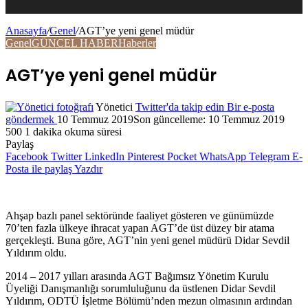
Anasayfa
/
Genel
/
AGT’ye yeni genel müdür
Genel
GÜNCEL HABER
Haberler
AGT’ye yeni genel müdür
Yönetici
Twitter'da takip edin
Bir e-posta
göndermek
10 Temmuz 2019
Son güncelleme: 10 Temmuz 2019
500
1 dakika okuma süresi
Paylaş
Facebook
Twitter
LinkedIn
Pinterest
Pocket
WhatsApp
Telegram
E-
Posta ile paylaş
Yazdır
Ahşap bazlı panel sektöründe faaliyet gösteren ve günümüzde
70’ten fazla ülkeye ihracat yapan AGT’de üst düzey bir atama
gerçekleşti. Buna göre, AGT’nin yeni genel müdürü Didar Sevdil
Yıldırım oldu.
2014 – 2017 yılları arasında AGT Bağımsız Yönetim Kurulu
Üyeliği Danışmanlığı sorumluluğunu da üstlenen Didar Sevdil
Yıldırım, ODTÜ İşletme Bölümü’nden mezun olmasının ardından