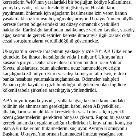
kerestelerin %40’ının yasalardaki bir boşluğun kötüye kullanılması
yoluyla yasadışı olarak kesildiğini gösteriyor. Hastalıkların
yayılmasını önlemek için ağaçların kesilmesine izin veren kanun
yasalardaki söz konusu boşluğu oluşturuyor. Ukrayna’nın en büyük
kereste üreten bölgelerindeki üst düzey ormancılık yetkilileri
hakkında, Earthsight tarafından mahkemeye verilen kayıtlar, yasadışı
ağaç kesimi ile gerçekleştirilen kereste ihracatıyla ilgili olarak ciddi
cezai soruşturmaların yürütüldüğünü göstermekte.
Ukrayna’nın kereste ihracatının yaklaşık yüzde 70’i AB Ülkelerine
gitmekte. Bu ihracat karşılığında yılda 1 milyar € Ukrayna’nın
kasasına giriyor. Daha önce ulusal orman müdürü olan Viktor
Sivets, uluslararası odun alıcılarına ucuz hammaddeye erişim
karşılığında 30 milyon Euro yasadışı komisyon alıp İsviçre’deki
banka hesabına yatırmakla suçlanmakta. Ödemeler, sahipleri
Panama gibi kayıtların gizli tutulduğu bölgelerden olan İngiltere
kökenli tabela şirketleri aracılığıyla yönlendirildi.
AB’nin yurtdışında yasadışı yollarla ağaç kesilme konusundaki
rolünün ele alınmasının gerektiğini kabul eden AB yetkilileri,
ithalatçıların satın aldıkları kerestelerin yasal olması için gerekli
özeni göstermelerini gerektiren bir yasa çıkarttı. Rapor, bu yasanın
gerçek anlamda uygulanmadığını belirtirken Ukrayna’nın komşusu
olan AB ülkelerinin hükümetlerini suçluyor. Avrupa Komisyonu
Başkanı, Ukrayna’nın orman hammadesi ihracatı yasağına son