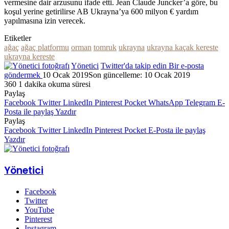
vermesine dair arzusunu ifade etti. Jean Claude Juncker’a göre, bu
koşul yerine getirilirse AB Ukrayna’ya 600 milyon € yardım
yapılmasına izin verecek.
Etiketler
ağaç
ağaç platformu
orman
tomruk
ukrayna
ukrayna kaçak kereste
ukrayna kereste
Yönetici
Twitter'da takip edin
Bir e-posta
göndermek
10 Ocak 2019
Son güncelleme: 10 Ocak 2019
360
1 dakika okuma süresi
Paylaş
Facebook
Twitter
LinkedIn
Pinterest
Pocket
WhatsApp
Telegram
E-
Posta ile paylaş
Yazdır
Paylaş
Facebook
Twitter
LinkedIn
Pinterest
Pocket
E-Posta ile paylaş
Yazdır
Yönetici
Facebook
Twitter
YouTube
Pinterest
Instagram