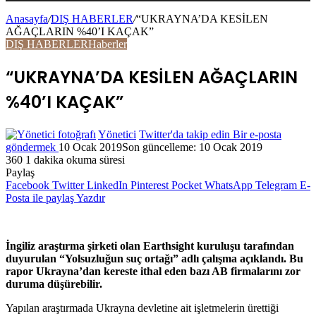
Anasayfa
/
DIŞ HABERLER
/
“UKRAYNA’DA KESİLEN
AĞAÇLARIN %40’I KAÇAK”
DIŞ HABERLER
Haberler
“UKRAYNA’DA KESİLEN AĞAÇLARIN
%40’I KAÇAK”
Yönetici
Twitter'da takip edin
Bir e-posta
göndermek
10 Ocak 2019
Son güncelleme: 10 Ocak 2019
360
1 dakika okuma süresi
Paylaş
Facebook
Twitter
LinkedIn
Pinterest
Pocket
WhatsApp
Telegram
E-
Posta ile paylaş
Yazdır
İngiliz araştırma şirketi olan Earthsight kuruluşu tarafından
duyurulan “Yolsuzluğun suç ortağı” adlı çalışma açıklandı. Bu
rapor Ukrayna’dan kereste ithal eden bazı AB firmalarını zor
duruma düşürebilir.
Yapılan araştırmada Ukrayna devletine ait işletmelerin ürettiği