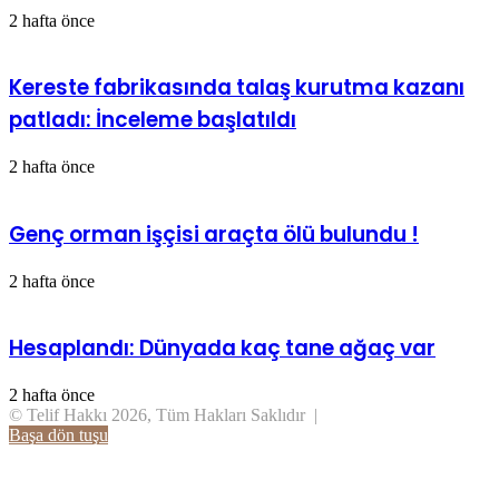
2 hafta önce
Kereste fabrikasında talaş kurutma kazanı
patladı: İnceleme başlatıldı
2 hafta önce
Genç orman işçisi araçta ölü bulundu !
2 hafta önce
Hesaplandı: Dünyada kaç tane ağaç var
2 hafta önce
© Telif Hakkı 2026, Tüm Hakları Saklıdır |
Başa dön tuşu