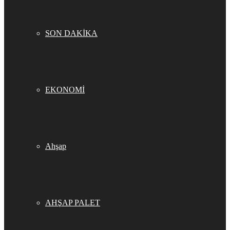
SON DAKİKA
EKONOMİ
Ahşap
AHŞAP PALET