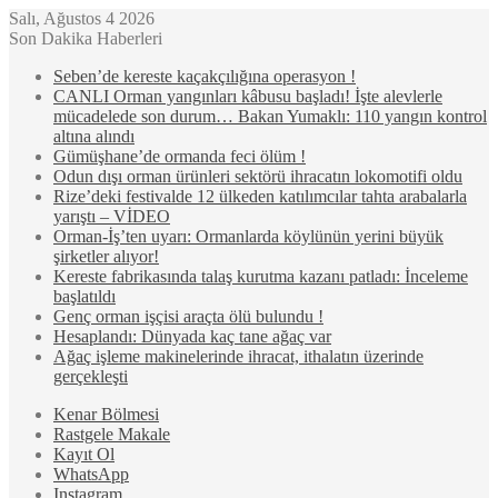
Salı, Ağustos 4 2026
Son Dakika Haberleri
Seben’de kereste kaçakçılığına operasyon !
CANLI Orman yangınları kâbusu başladı! İşte alevlerle
mücadelede son durum… Bakan Yumaklı: 110 yangın kontrol
altına alındı
Gümüşhane’de ormanda feci ölüm !
Odun dışı orman ürünleri sektörü ihracatın lokomotifi oldu
Rize’deki festivalde 12 ülkeden katılımcılar tahta arabalarla
yarıştı – VİDEO
Orman-İş’ten uyarı: Ormanlarda köylünün yerini büyük
şirketler alıyor!
Kereste fabrikasında talaş kurutma kazanı patladı: İnceleme
başlatıldı
Genç orman işçisi araçta ölü bulundu !
Hesaplandı: Dünyada kaç tane ağaç var
Ağaç işleme makinelerinde ihracat, ithalatın üzerinde
gerçekleşti
Kenar Bölmesi
Rastgele Makale
Kayıt Ol
WhatsApp
Instagram