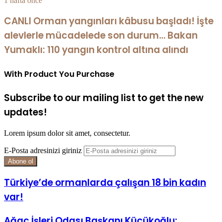
1 hafta önce
CANLI Orman yangınları kâbusu başladı! İşte
alevlerle mücadelede son durum… Bakan
Yumaklı: 110 yangın kontrol altına alındı
With Product You Purchase
Subscribe to our mailing list to get the new
updates!
Lorem ipsum dolor sit amet, consectetur.
E-Posta adresinizi giriniz
Türkiye’de ormanlarda çalışan 18 bin kadın
var!
Ağaç İşleri Odası Başkanı Küçükoğlu: