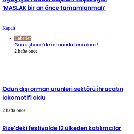
‘MASLAK bir an önce tamamlanmalı’
Göz Atın
Kapalı
Haberler
Gümüşhane’de ormanda feci ölüm !
2 hafta önce
İlgili Makaleler
Odun dışı orman ürünleri sektörü ihracatın
lokomotifi oldu
2 hafta önce
Rize’deki festivalde 12 ülkeden katılımcılar