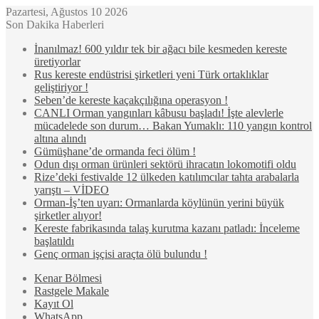
Pazartesi, Ağustos 10 2026
Son Dakika Haberleri
İnanılmaz! 600 yıldır tek bir ağacı bile kesmeden kereste
üretiyorlar
Rus kereste endüstrisi şirketleri yeni Türk ortaklıklar
geliştiriyor !
Seben’de kereste kaçakçılığına operasyon !
CANLI Orman yangınları kâbusu başladı! İşte alevlerle
mücadelede son durum… Bakan Yumaklı: 110 yangın kontrol
altına alındı
Gümüşhane’de ormanda feci ölüm !
Odun dışı orman ürünleri sektörü ihracatın lokomotifi oldu
Rize’deki festivalde 12 ülkeden katılımcılar tahta arabalarla
yarıştı – VİDEO
Orman-İş’ten uyarı: Ormanlarda köylünün yerini büyük
şirketler alıyor!
Kereste fabrikasında talaş kurutma kazanı patladı: İnceleme
başlatıldı
Genç orman işçisi araçta ölü bulundu !
Kenar Bölmesi
Rastgele Makale
Kayıt Ol
WhatsApp