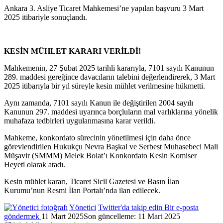
Ankara 3. Asliye Ticaret Mahkemesi’ne yapılan başvuru 3 Mart
2025 itibariyle sonuçlandı.
KESİN MÜHLET KARARI VERİLDİ!
Mahkemenin, 27 Şubat 2025 tarihli kararıyla, 7101 sayılı Kanunun
289. maddesi gereğince davacıların talebini değerlendirerek, 3 Mart
2025 itibarıyla bir yıl süreyle kesin mühlet verilmesine hükmetti.
Aynı zamanda, 7101 sayılı Kanun ile değiştirilen 2004 sayılı
Kanunun 297. maddesi uyarınca borçluların mal varlıklarına yönelik
muhafaza tedbirleri uygulanmasına karar verildi.
Mahkeme, konkordato sürecinin yönetilmesi için daha önce
görevlendirilen Hukukçu Nevra Başkal ve Serbest Muhasebeci Mali
Müşavir (SMMM) Melek Bolat’ı Konkordato Kesin Komiser
Heyeti olarak atadı.
Kesin mühlet kararı, Ticaret Sicil Gazetesi ve Basın İlan
Kurumu’nun Resmi İlan Portalı’nda ilan edilecek.
Yönetici
Twitter'da takip edin
Bir e-posta
göndermek
11 Mart 2025
Son güncelleme: 11 Mart 2025