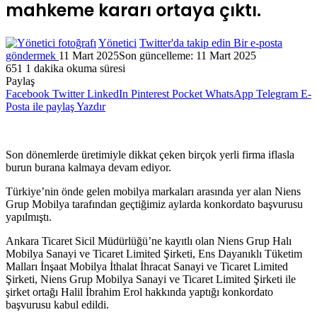
mahkeme kararı ortaya çıktı.
Yönetici
Twitter'da takip edin
Bir e-posta
göndermek
11 Mart 2025
Son güncelleme: 11 Mart 2025
651
1 dakika okuma süresi
Paylaş
Facebook
Twitter
LinkedIn
Pinterest
Pocket
WhatsApp
Telegram
E-
Posta ile paylaş
Yazdır
Son dönemlerde üretimiyle dikkat çeken birçok yerli firma iflasla
burun burana kalmaya devam ediyor.
Türkiye’nin önde gelen mobilya markaları arasında yer alan Niens
Grup Mobilya tarafından geçtiğimiz aylarda konkordato başvurusu
yapılmıştı.
Ankara Ticaret Sicil Müdürlüğü’ne kayıtlı olan Niens Grup Halı
Mobilya Sanayi ve Ticaret Limited Şirketi, Ens Dayanıklı Tüketim
Malları İnşaat Mobilya İthalat İhracat Sanayi ve Ticaret Limited
Şirketi, Niens Grup Mobilya Sanayi ve Ticaret Limited Şirketi ile
şirket ortağı Halil İbrahim Erol hakkında yaptığı konkordato
başvurusu kabul edildi.