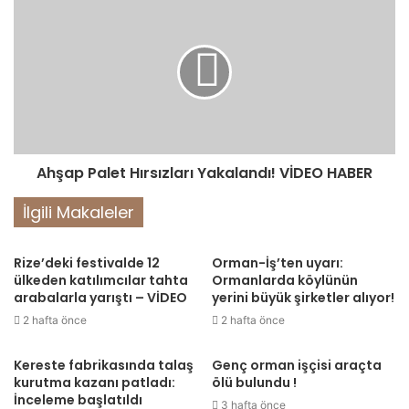
Ahşap Palet Hırsızları Yakalandı! VİDEO HABER
İlgili Makaleler
Rize’deki festivalde 12
Orman-İş’ten uyarı:
ülkeden katılımcılar tahta
Ormanlarda köylünün
arabalarla yarıştı – VİDEO
yerini büyük şirketler alıyor!
2 hafta önce
2 hafta önce
Kereste fabrikasında talaş
Genç orman işçisi araçta
kurutma kazanı patladı:
ölü bulundu !
İnceleme başlatıldı
3 hafta önce