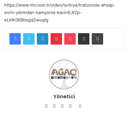
https://www.ntv.com.tr/video/turkiye/trabzonda-ahsap-
evini-yikimdan-kamyonla-kacirdi,RZp-
eLklK068bsgqSwugIg
Facebook
Twitter
LinkedIn
Pinterest
Pocket
E-Posta ile paylaş
Yazdır
Yönetici
Facebook
Twitter
YouTube
Pinterest
Instagram