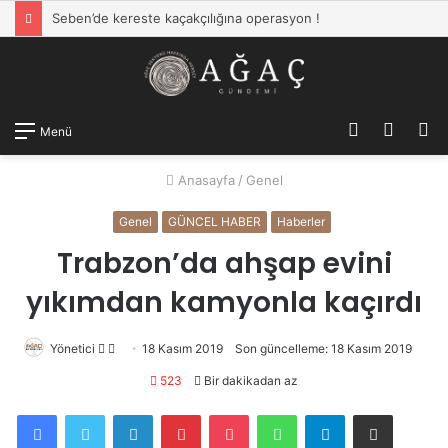
Seben’de kereste kaçakçılığına operasyon !
Kayıt
Dış
A
Menü
Ol
görün
y
Anasayfa
/
Genel
değişti
...
Genel
GÜNCEL HABER
Haberler
Trabzon’da ahşap evini
yıkımdan kamyonla kaçırdı
Yönetici
Twitter'da
Bir
18 Kasım 2019
Son güncelleme: 18 Kasım 2019
takip
e-
523
Bir dakikadan az
edin
posta
Facebook
Twitter
LinkedIn
Pinterest
Pocket
WhatsApp
Telegram
E-Posta ile paylaş
göndermek