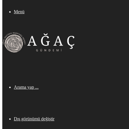
Menü
Arama yap ...
Dış görünümü değiştir