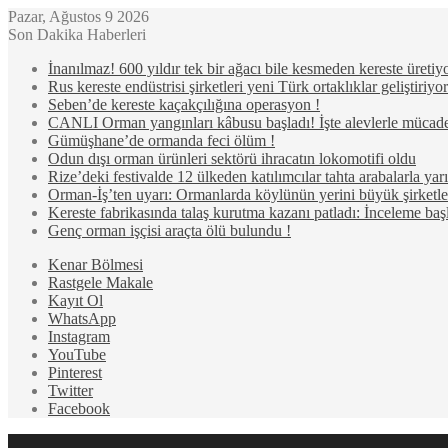
Pazar, Ağustos 9 2026
Son Dakika Haberleri
İnanılmaz! 600 yıldır tek bir ağacı bile kesmeden kereste üretiyo
Rus kereste endüstrisi şirketleri yeni Türk ortaklıklar geliştiriyor
Seben’de kereste kaçakçılığına operasyon !
CANLI Orman yangınları kâbusu başladı! İşte alevlerle mücad
Gümüşhane’de ormanda feci ölüm !
Odun dışı orman ürünleri sektörü ihracatın lokomotifi oldu
Rize’deki festivalde 12 ülkeden katılımcılar tahta arabalarla ya
Orman-İş’ten uyarı: Ormanlarda köylünün yerini büyük şirketler
Kereste fabrikasında talaş kurutma kazanı patladı: İnceleme başl
Genç orman işçisi araçta ölü bulundu !
Kenar Bölmesi
Rastgele Makale
Kayıt Ol
WhatsApp
Instagram
YouTube
Pinterest
Twitter
Facebook