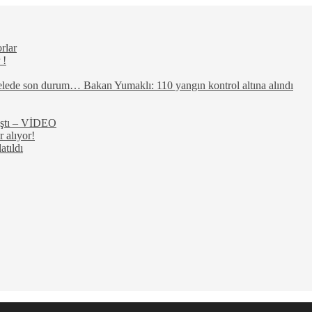
rlar
 !
elede son durum… Bakan Yumaklı: 110 yangın kontrol altına alındı
rıştı – VİDEO
 alıyor!
atıldı