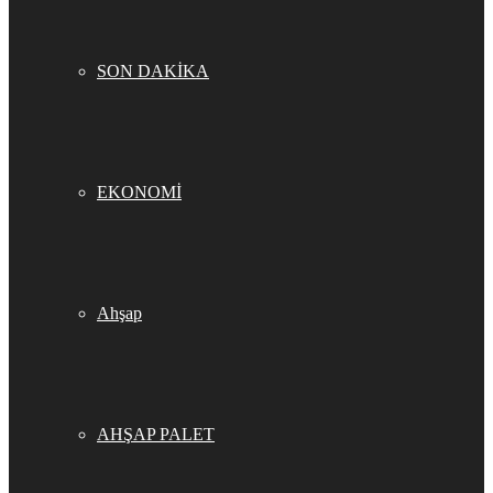
SON DAKİKA
EKONOMİ
Ahşap
AHŞAP PALET