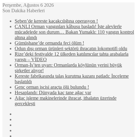
Perşembe, Ağustos 6 2026
Son Dakika Haberleri
Seben’de kereste kaçakçılığına operasyon !
CANLI Orman yangınları kâbusu başladı! İşte alevlerle
mücadelede son durum… Bakan Yumaklı: 110 yangın kontrol
altına alındı
Gümüşhane’de ormanda feci ölüm !
Odun dışı orman ürünleri sektörü ihracatın lokomotifi oldu
Rize’deki festivalde 12 ülkeden katılımcılar tahta arabalarla
yarıştı – VİDEO
Orman-İş’ten uyarı: Ormanlarda köylünün yerini büyük
şirketler alıyor!
Kereste fabrikasında talaş kurutma kazanı patladı: İnceleme
başlatıldı
Genç orman işçisi araçta ölü bulundu !
Hesaplandı: Dünyada kaç tane ağaç var
Ağaç işleme makinelerinde ihracat, ithalatın üzerinde
gerçekleşti
Kenar
Bölmesi
Rastgele
Makale
Kayıt
Ol
WhatsApp
Instagram