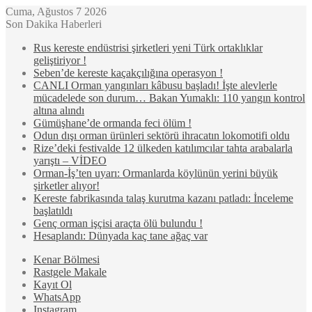
Cuma, Ağustos 7 2026
Son Dakika Haberleri
Rus kereste endüstrisi şirketleri yeni Türk ortaklıklar
geliştiriyor !
Seben’de kereste kaçakçılığına operasyon !
CANLI Orman yangınları kâbusu başladı! İşte alevlerle
mücadelede son durum… Bakan Yumaklı: 110 yangın kontrol
altına alındı
Gümüşhane’de ormanda feci ölüm !
Odun dışı orman ürünleri sektörü ihracatın lokomotifi oldu
Rize’deki festivalde 12 ülkeden katılımcılar tahta arabalarla
yarıştı – VİDEO
Orman-İş’ten uyarı: Ormanlarda köylünün yerini büyük
şirketler alıyor!
Kereste fabrikasında talaş kurutma kazanı patladı: İnceleme
başlatıldı
Genç orman işçisi araçta ölü bulundu !
Hesaplandı: Dünyada kaç tane ağaç var
Kenar Bölmesi
Rastgele Makale
Kayıt Ol
WhatsApp
Instagram