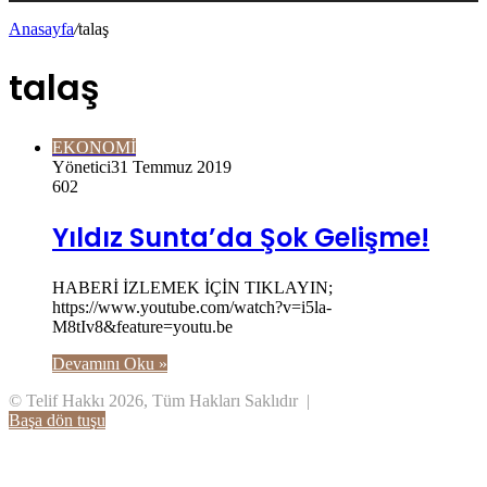
Anasayfa
/
talaş
talaş
EKONOMİ
Yönetici
31 Temmuz 2019
602
Yıldız Sunta’da Şok Gelişme!
HABERİ İZLEMEK İÇİN TIKLAYIN;
https://www.youtube.com/watch?v=i5la-
M8tIv8&feature=youtu.be
Devamını Oku »
© Telif Hakkı 2026, Tüm Hakları Saklıdır |
Başa dön tuşu