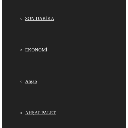
SON DAKİKA
EKONOMİ
Ahşap
AHŞAP PALET