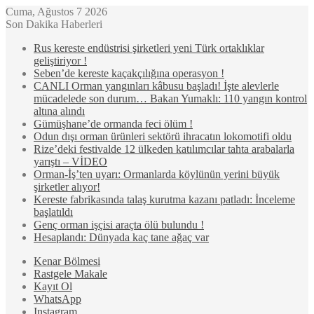
Cuma, Ağustos 7 2026
Son Dakika Haberleri
Rus kereste endüstrisi şirketleri yeni Türk ortaklıklar
geliştiriyor !
Seben’de kereste kaçakçılığına operasyon !
CANLI Orman yangınları kâbusu başladı! İşte alevlerle
mücadelede son durum… Bakan Yumaklı: 110 yangın kontrol
altına alındı
Gümüşhane’de ormanda feci ölüm !
Odun dışı orman ürünleri sektörü ihracatın lokomotifi oldu
Rize’deki festivalde 12 ülkeden katılımcılar tahta arabalarla
yarıştı – VİDEO
Orman-İş’ten uyarı: Ormanlarda köylünün yerini büyük
şirketler alıyor!
Kereste fabrikasında talaş kurutma kazanı patladı: İnceleme
başlatıldı
Genç orman işçisi araçta ölü bulundu !
Hesaplandı: Dünyada kaç tane ağaç var
Kenar Bölmesi
Rastgele Makale
Kayıt Ol
WhatsApp
Instagram