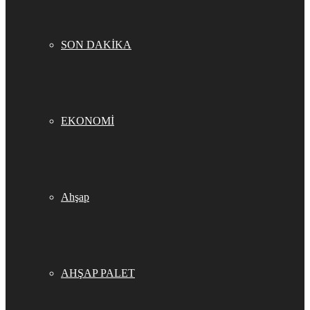
SON DAKİKA
EKONOMİ
Ahşap
AHŞAP PALET