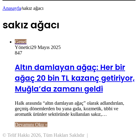
Anasayfa
/
sakız ağacı
sakız ağacı
Genel
Yönetici
29 Mayıs 2025
847
Altın damlayan ağaç: Her bir
ağaç 20 bin TL kazanç getiriyor,
Muğla’da zamanı geldi
Halk arasında “altın damlayan ağaç” olarak adlandırılan,
geçmiş dönemlerden bu yana gıda, kozmetik, tıbbi ve
aromatik ürünler sektöründe kullanılan sakız,…
Devamını Oku »
© Telif Hakkı 2026, Tüm Hakları Saklıdır |