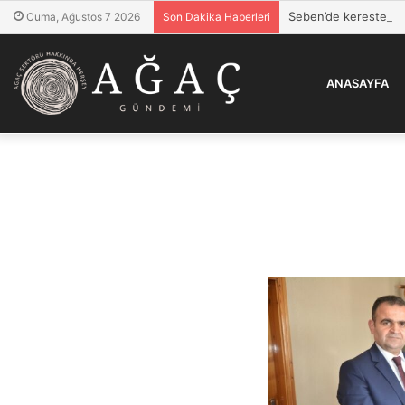
Seben’de kereste kaç
Cuma, Ağustos 7 2026
Son Dakika Haberleri
ANASAYFA