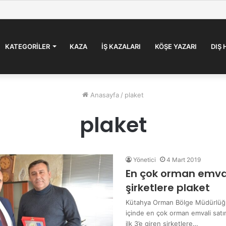
akçılığına operasyon !
KATEGORILER
KAZA
İŞ KAZALARI
KÖŞE YAZARI
DIŞ
Anasayfa
/
plaket
plaket
Yönetici
4 Mart 2019
En çok orman emval
şirketlere plaket
Kütahya Orman Bölge Müdürlüğü 
içinde en çok orman emvali satın
ilk 3’e giren şirketlere…