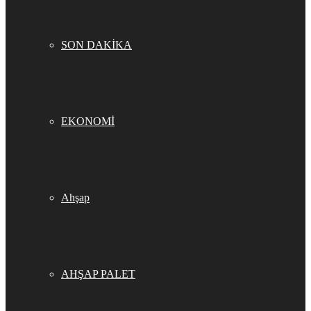
SON DAKİKA
EKONOMİ
Ahşap
AHŞAP PALET