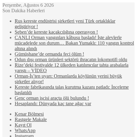
Perşembe, Ağustos 6 2026
Son Dakika Haberleri
Rus kereste endüstrisi şirketleri yeni Türk ortaklıklar
geliştiriyor !
Seben’de kereste kaçakçılığına operasyon !
CANLI Orman yangınları kâbusu başladı! İşte alevlerle
mücadelede son durum… Bakan Yumaklı: 110 yangın kontrol
altına alındı
Gümüşhane’de ormanda feci ölüm !
Odun dışı orman ürünleri sektörü ihracatın lokomotifi oldu
Rize’deki festivalde 12 ülkeden katılımcılar tahta arabalarla
yarıştı – VİDEO
Orman-İş’ten uyarı: Ormanlarda köylünün yerini büyük
şirketler alıyor!
Kereste fabrikasında talaş kurutma kazanı patladı: İnceleme
başlatıldı
Genç orman işçisi araçta ölü bulundu !
Hesaplandı: Dünyada kaç tane ağaç var
Kenar Bölmesi
Rastgele Makale
Kayıt Ol
WhatsApp
Instagram