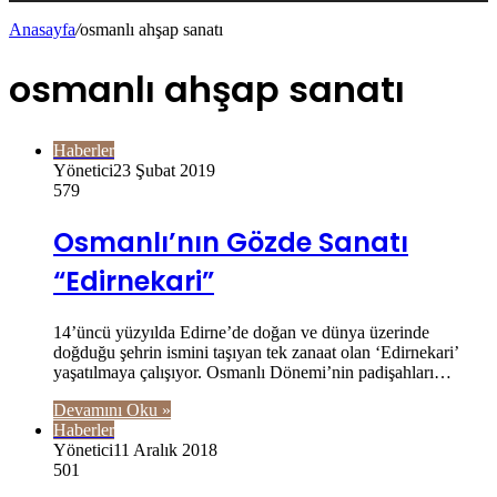
Anasayfa
/
osmanlı ahşap sanatı
osmanlı ahşap sanatı
Haberler
Yönetici
23 Şubat 2019
579
Osmanlı’nın Gözde Sanatı
“Edirnekari”
14’üncü yüzyılda Edirne’de doğan ve dünya üzerinde
doğduğu şehrin ismini taşıyan tek zanaat olan ‘Edirnekari’
yaşatılmaya çalışıyor. Osmanlı Dönemi’nin padişahları…
Devamını Oku »
Haberler
Yönetici
11 Aralık 2018
501