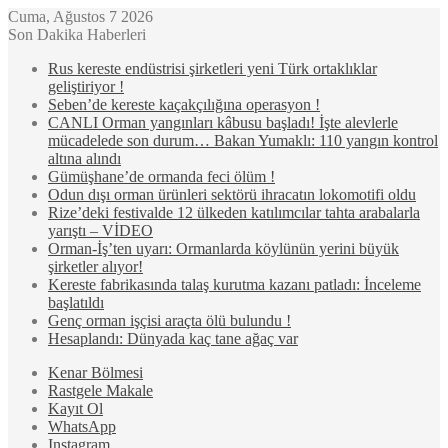
Cuma, Ağustos 7 2026
Son Dakika Haberleri
Rus kereste endüstrisi şirketleri yeni Türk ortaklıklar
geliştiriyor !
Seben’de kereste kaçakçılığına operasyon !
CANLI Orman yangınları kâbusu başladı! İşte alevlerle
mücadelede son durum… Bakan Yumaklı: 110 yangın kontrol
altına alındı
Gümüşhane’de ormanda feci ölüm !
Odun dışı orman ürünleri sektörü ihracatın lokomotifi oldu
Rize’deki festivalde 12 ülkeden katılımcılar tahta arabalarla
yarıştı – VİDEO
Orman-İş’ten uyarı: Ormanlarda köylünün yerini büyük
şirketler alıyor!
Kereste fabrikasında talaş kurutma kazanı patladı: İnceleme
başlatıldı
Genç orman işçisi araçta ölü bulundu !
Hesaplandı: Dünyada kaç tane ağaç var
Kenar Bölmesi
Rastgele Makale
Kayıt Ol
WhatsApp
Instagram