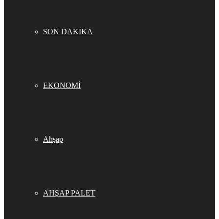
SON DAKİKA
EKONOMİ
Ahşap
AHŞAP PALET