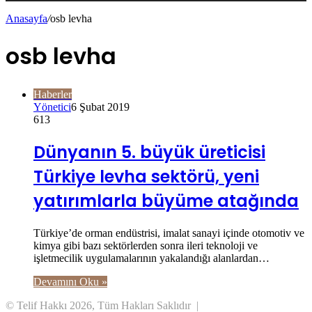
Anasayfa
/
osb levha
osb levha
Haberler
Yönetici
6 Şubat 2019
613
Dünyanın 5. büyük üreticisi
Türkiye levha sektörü, yeni
yatırımlarla büyüme atağında
Türkiye’de orman endüstrisi, imalat sanayi içinde otomotiv ve
kimya gibi bazı sektörlerden sonra ileri teknoloji ve
işletmecilik uygulamalarının yakalandığı alanlardan…
Devamını Oku »
© Telif Hakkı 2026, Tüm Hakları Saklıdır |