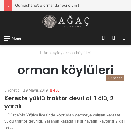
Gümüşhane’de ormanda feci ölüm !
Kayıt
Dış
A
Menü
Ol
görün
y
Anasayfa
/
orman köylüleri
değişti
...
orman köylüleri
Haberler
Yönetici
9 Mayıs 2019
450
Kereste yüklü traktör devrildi: 1 ölü, 2
yaralı
– Düzce’nin Yığılca ilçesinde köprüden geçmeye çalışan kereste
yüklü traktör devrildi. Yaşanan kazada 1 kişi hayatını kaybetti 2 kişi
ise…