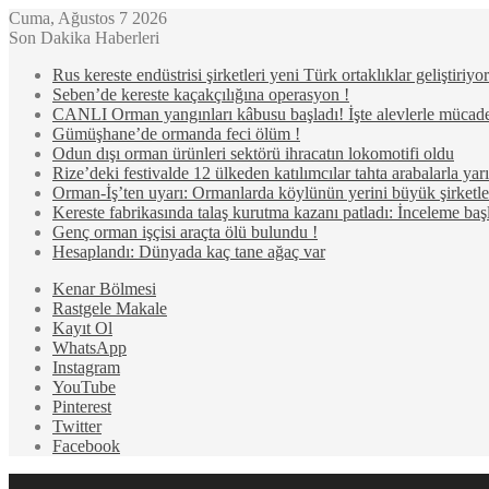
Cuma, Ağustos 7 2026
Son Dakika Haberleri
Rus kereste endüstrisi şirketleri yeni Türk ortaklıklar geliştiriyor
Seben’de kereste kaçakçılığına operasyon !
CANLI Orman yangınları kâbusu başladı! İşte alevlerle mücad
Gümüşhane’de ormanda feci ölüm !
Odun dışı orman ürünleri sektörü ihracatın lokomotifi oldu
Rize’deki festivalde 12 ülkeden katılımcılar tahta arabalarla ya
Orman-İş’ten uyarı: Ormanlarda köylünün yerini büyük şirketler
Kereste fabrikasında talaş kurutma kazanı patladı: İnceleme başl
Genç orman işçisi araçta ölü bulundu !
Hesaplandı: Dünyada kaç tane ağaç var
Kenar Bölmesi
Rastgele Makale
Kayıt Ol
WhatsApp
Instagram
YouTube
Pinterest
Twitter
Facebook