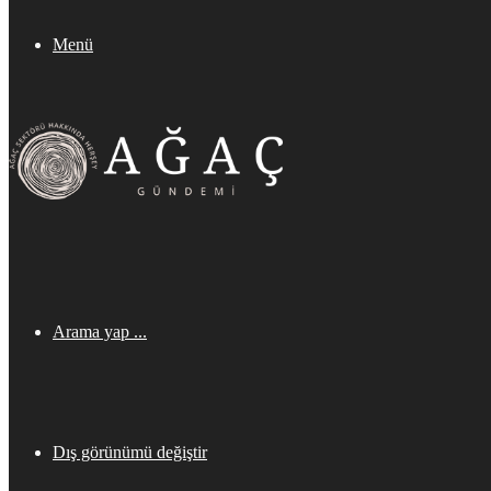
Menü
Arama yap ...
Dış görünümü değiştir