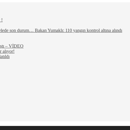
 !
elede son durum… Bakan Yumaklı: 110 yangın kontrol altına alındı
rıştı – VİDEO
 alıyor!
atıldı