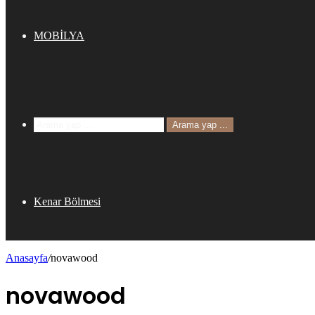
MOBİLYA
Arama yap ...
Kenar Bölmesi
Anasayfa
/
novawood
novawood