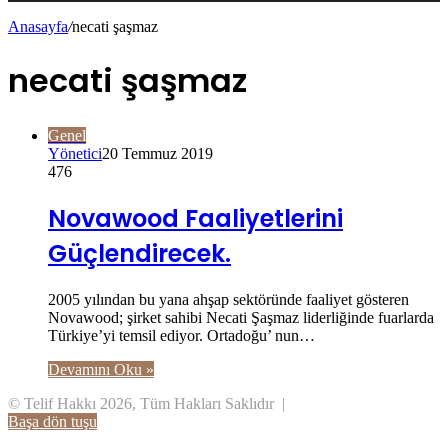
Anasayfa
/
necati şaşmaz
necati şaşmaz
Genel
Yönetici
20 Temmuz 2019
476
Novawood Faaliyetlerini
Güçlendirecek.
2005 yılından bu yana ahşap sektöründe faaliyet gösteren
Novawood; şirket sahibi Necati Şaşmaz liderliğinde fuarlarda
Türkiye’yi temsil ediyor. Ortadoğu’ nun…
Devamını Oku »
© Telif Hakkı 2026, Tüm Hakları Saklıdır |
Başa dön tuşu