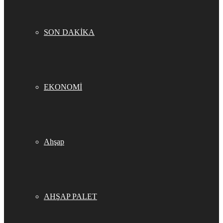
SON DAKİKA
EKONOMİ
Ahşap
AHŞAP PALET