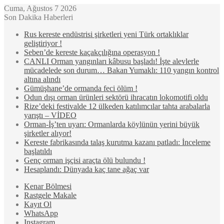
Cuma, Ağustos 7 2026
Son Dakika Haberleri
Rus kereste endüstrisi şirketleri yeni Türk ortaklıklar
geliştiriyor !
Seben’de kereste kaçakçılığına operasyon !
CANLI Orman yangınları kâbusu başladı! İşte alevlerle
mücadelede son durum… Bakan Yumaklı: 110 yangın kontrol
altına alındı
Gümüşhane’de ormanda feci ölüm !
Odun dışı orman ürünleri sektörü ihracatın lokomotifi oldu
Rize’deki festivalde 12 ülkeden katılımcılar tahta arabalarla
yarıştı – VİDEO
Orman-İş’ten uyarı: Ormanlarda köylünün yerini büyük
şirketler alıyor!
Kereste fabrikasında talaş kurutma kazanı patladı: İnceleme
başlatıldı
Genç orman işçisi araçta ölü bulundu !
Hesaplandı: Dünyada kaç tane ağaç var
Kenar Bölmesi
Rastgele Makale
Kayıt Ol
WhatsApp
Instagram