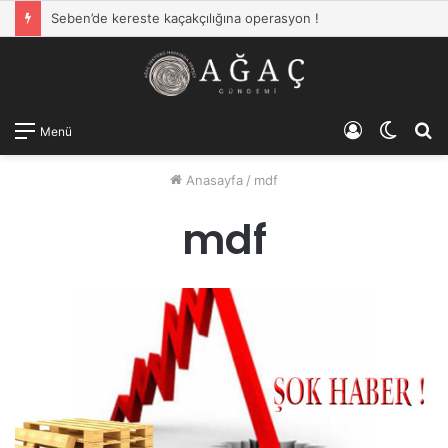
Seben’de kereste kaçakçılığına operasyon !
Kayıt
Dış
A
Menü
Ol
görün
y
Anasayfa
/
mdf
değişti
...
mdf