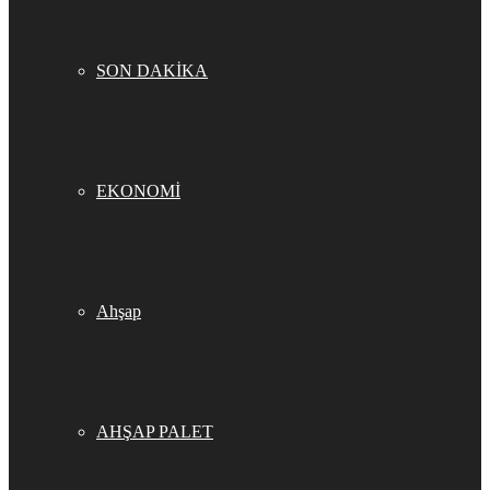
SON DAKİKA
EKONOMİ
Ahşap
AHŞAP PALET