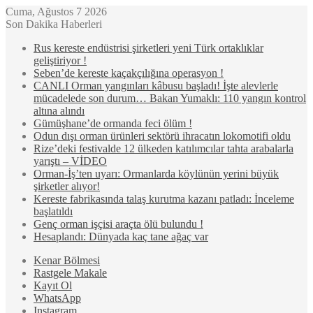
Cuma, Ağustos 7 2026
Son Dakika Haberleri
Rus kereste endüstrisi şirketleri yeni Türk ortaklıklar
geliştiriyor !
Seben’de kereste kaçakçılığına operasyon !
CANLI Orman yangınları kâbusu başladı! İşte alevlerle
mücadelede son durum… Bakan Yumaklı: 110 yangın kontrol
altına alındı
Gümüşhane’de ormanda feci ölüm !
Odun dışı orman ürünleri sektörü ihracatın lokomotifi oldu
Rize’deki festivalde 12 ülkeden katılımcılar tahta arabalarla
yarıştı – VİDEO
Orman-İş’ten uyarı: Ormanlarda köylünün yerini büyük
şirketler alıyor!
Kereste fabrikasında talaş kurutma kazanı patladı: İnceleme
başlatıldı
Genç orman işçisi araçta ölü bulundu !
Hesaplandı: Dünyada kaç tane ağaç var
Kenar Bölmesi
Rastgele Makale
Kayıt Ol
WhatsApp
Instagram