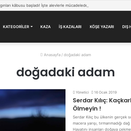
KATEGORILER
KAZA
İŞ KAZALARI
KÖŞE YAZARI
DIŞ
Anasayfa
/
doğadaki adam
doğadaki adam
Yönetici
16 Ocak 2019
Serdar Kılıç: Kaçka
Ölmeyin !
Serdar Kılıç bu ülkenin gerçek su
macera yarışı, tırmanmadığı dağ 
Hayatını insanları doğaya çekme