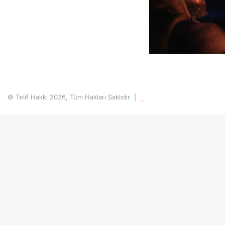
© Telif Hakkı 2026, Tüm Hakları Saklıdır |