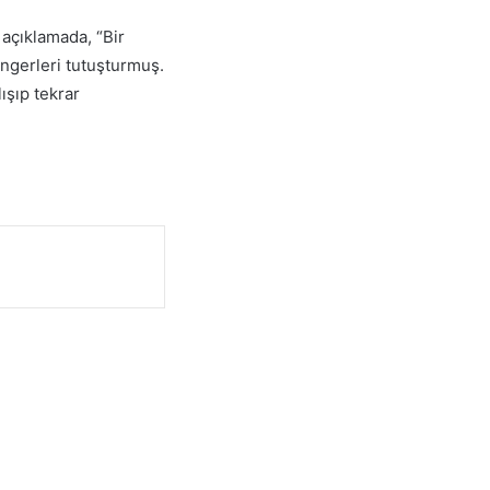
açıklamada, “Bir
üngerleri tutuşturmuş.
ışıp tekrar
ılmaz! 600