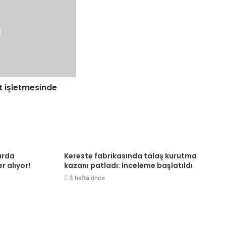
t işletmesinde
arda
Kereste fabrikasında talaş kurutma
r alıyor!
kazanı patladı: İnceleme başlatıldı
3 hafta önce