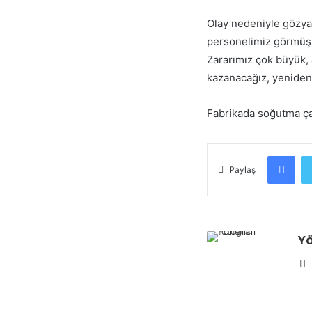
Olay nedeniyle gözyaş
personelimiz görmüş y
Zararımız çok büyük, 
kazanacağız, yeniden 
Fabrikada soğutma ça
Fac
Paylaş
Yö