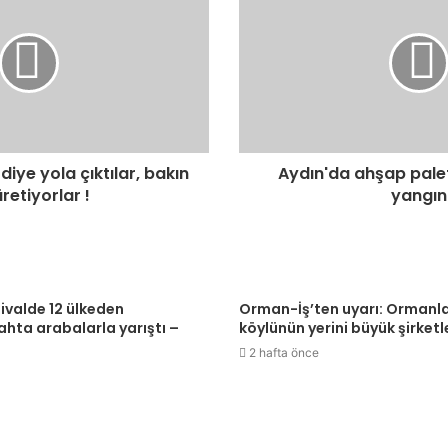
diye yola çıktılar, bakın
Aydın'da ahşap pale
retiyorlar !
yangın
tivalde 12 ülkeden
Orman-İş’ten uyarı: Ormanl
tahta arabalarla yarıştı –
köylünün yerini büyük şirketle
2 hafta önce