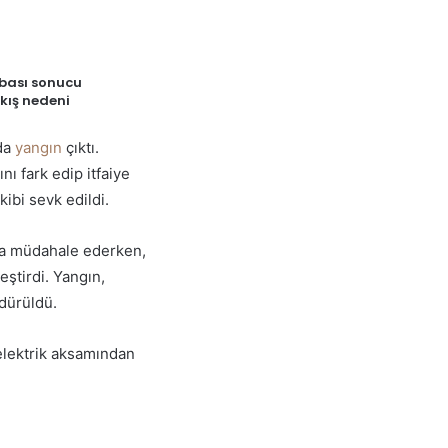
abası sonucu
kış nedeni
nda
yangın
çıktı.
nı fark edip itfaiye
kibi sevk edildi.
ına müdahale ederken,
ştirdi. Yangın,
ndürüldü.
elektrik aksamından