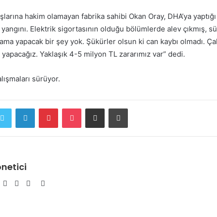
larına hakim olamayan fabrika sahibi Okan Oray, DHA’ya yaptığı 
angını. Elektrik sigortasının olduğu bölümlerde alev çıkmış, s
ama yapacak bir şey yok. Şükürler olsun ki can kaybı olmadı. Çal
yapacağız. Yaklaşık 4-5 milyon TL zararımız var” dedi.
lışmaları sürüyor.
ebook
Twitter
LinkedIn
Pinterest
Pocket
E-Posta ile paylaş
Yazdır
netici
Facebook
Twitter
YouTube
Pinterest
Instagram
İnan