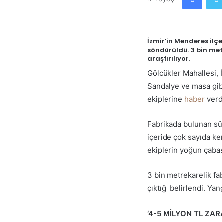
İzmir’in Menderes ilç
söndürüldü. 3 bin me
araştırılıyor.
Gölcükler Mahallesi, 
Sandalye ve masa gibi 
ekiplerine
haber
verdi
Fabrikada bulunan sün
içeride çok sayıda k
ekiplerin yoğun çabas
3 bin metrekarelik f
çıktığı belirlendi. Yan
‘4-5 MİLYON TL ZAR