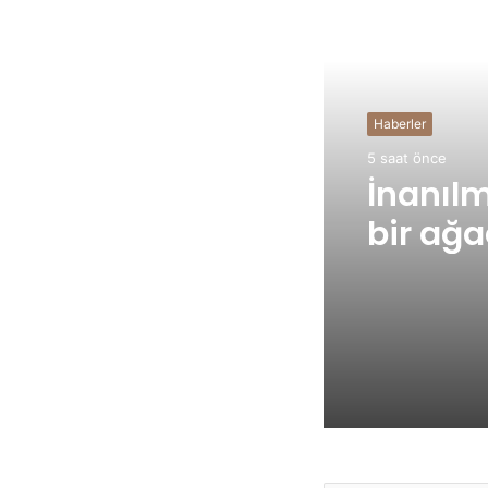
Sonrakini O
Haberler
5 saat önce
İnanılm
bir ağ
kereste