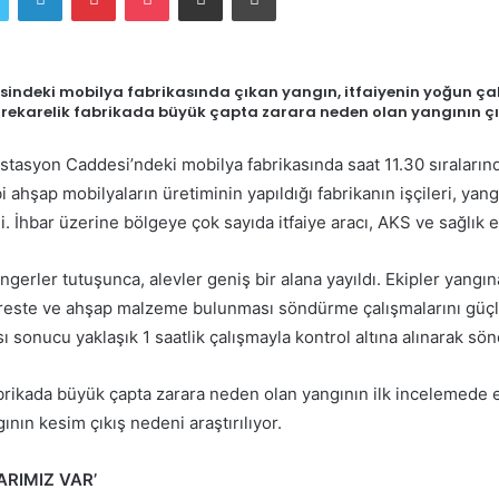
göndermek
esindeki mobilya fabrikasında çıkan yangın, itfaiyenin yoğun ç
trekarelik fabrikada büyük çapta zarara neden olan yangının çı
İstasyon Caddesi’ndeki mobilya fabrikasında saat 11.30 sıraları
ahşap mobilyaların üretiminin yapıldığı fabrikanın işçileri, yangı
. İhbar üzerine bölgeye çok sayıda itfaiye aracı, AKS ve sağlık e
gerler tutuşunca, alevler geniş bir alana yayıldı. Ekipler yang
ereste ve ahşap malzeme bulunması söndürme çalışmalarını güçle
ı sonucu yaklaşık 1 saatlik çalışmayla kontrol altına alınarak sö
abrikada büyük çapta zarara neden olan yangının ilk incelemede 
gının kesim çıkış nedeni araştırılıyor.
ARIMIZ VAR’