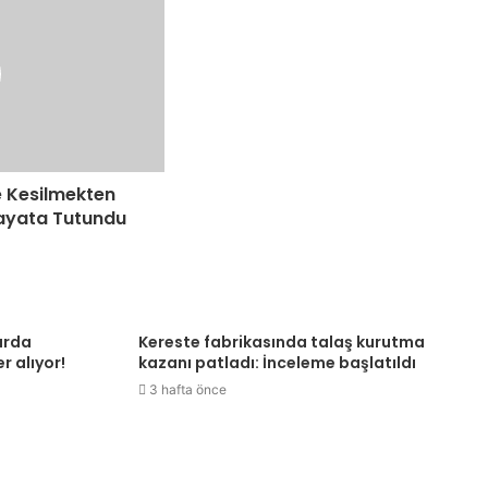
e Kesilmekten
Hayata Tutundu
arda
Kereste fabrikasında talaş kurutma
r alıyor!
kazanı patladı: İnceleme başlatıldı
3 hafta önce