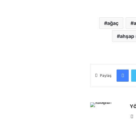
ağaç
ahşap 
Fac
Paylaş
Yö