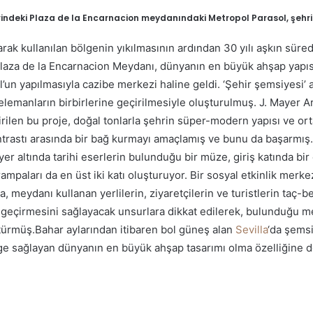
hrindeki Plaza de la Encarnacion meydanındaki Metropol Parasol, şehri
arak kullanılan bölgenin yıkılmasının ardından 30 yılı aşkın sür
Plaza de la Encarnacion Meydanı, dünyanın en büyük ahşap yapısı
’un yapılmasıyla cazibe merkezi haline geldi. ‘Şehir şemsiyesi’
 elemanların birbirlerine geçirilmesiyle oluşturulmuş. J. Mayer A
irilen bu proje, doğal tonlarla şehrin süper-modern yapısı ve o
trastı arasında bir bağ kurmayı amaçlamış ve bunu da başarmış.
er altında tarihi eserlerin bulunduğu bir müze, giriş katında bir 
ampaları da en üst iki katı oluşturuyor. Bir sosyal etkinlik merk
, meydanı kullanan yerlilerin, ziyaretçilerin ve turistlerin taç-b
geçirmesini sağlayacak unsurlara dikkat edilerek, bulunduğu me
ürmüş.Bahar aylarından itibaren bol güneş alan
Sevilla
‘da şems
lge sağlayan dünyanın en büyük ahşap tasarımı olma özelliğine d