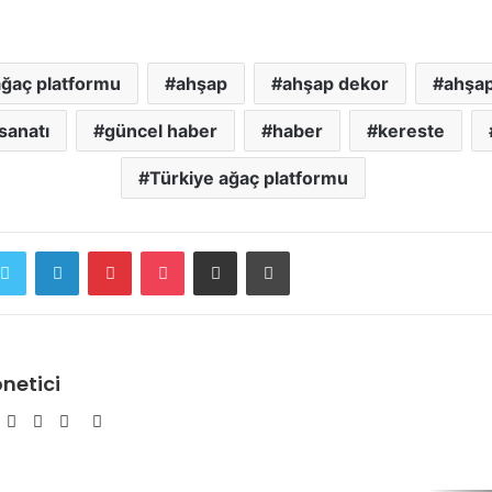
ağaç platformu
ahşap
ahşap dekor
ahşa
sanatı
güncel haber
haber
kereste
Türkiye ağaç platformu
ebook
Twitter
LinkedIn
Pinterest
Pocket
E-Posta ile paylaş
Yazdır
netici
Facebook
Twitter
YouTube
Pinterest
Instagram