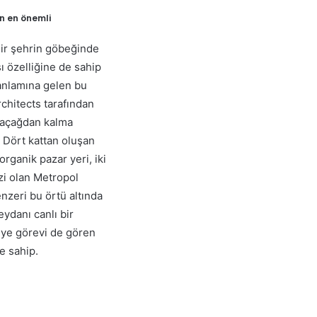
n en önemli
edir şehrin göbeğinde
 özelliğine de sahip
 anlamına gelen bu
rchitects tarafından
rtaçağdan kalma
 Dört kattan oluşan
organik pazar yeri, iki
ezi olan Metropol
enzeri bu örtü altında
ydanı canlı bir
iye görevi de gören
e sahip.