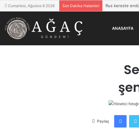
Rus kereste endüst
Cumartesi, Ağustos 8 2026
Son Dakika Haberleri
ANASAYFA
A
Se
şem
Faceb
Paylaş