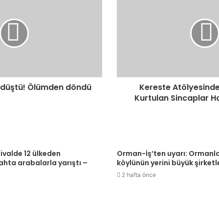
 düştü! Ölümden döndü
Kereste Atölyesind
Kurtulan Sincaplar 
tivalde 12 ülkeden
Orman-İş’ten uyarı: Ormanl
tahta arabalarla yarıştı –
köylünün yerini büyük şirketle
2 hafta önce