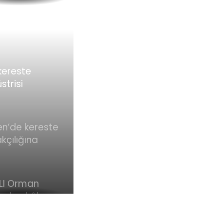
ılmaz! 600
r tek bir
ı bile
meden
ste
kereste
iyorlar
strisi
tleri yeni Türk
lıklar
tiriyor !
n’de kereste
kçılığına
asyon !
LI Orman
ınları kâbusu
adı! İşte