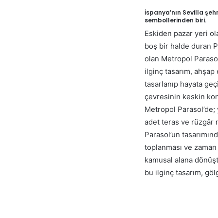
İspanya’nın Sevilla şe
sembollerinden biri.
Eskiden pazar yeri ol
boş bir halde duran 
olan Metropol Parasol
ilginç tasarım, ahşap
tasarlanıp hayata geç
çevresinin keskin kon
Metropol Parasol’de; y
adet teras ve rüzgâr r
Parasol’un tasarımında
toplanması ve zaman 
kamusal alana dönüşt
bu ilginç tasarım, gö