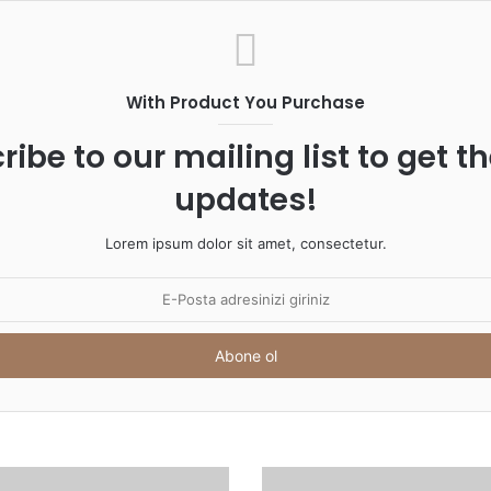
alev
müc
dur
Yuma
With Product You Purchase
yang
altın
ribe to our mailing list to get t
updates!
Lorem ipsum dolor sit amet, consectetur.