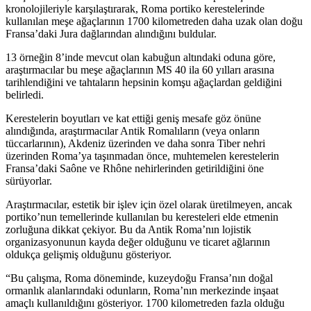
kronolojileriyle karşılaştırarak, Roma portiko kerestelerinde
kullanılan meşe ağaçlarının 1700 kilometreden daha uzak olan doğu
Fransa’daki Jura dağlarından alındığını buldular.
13 örneğin 8’inde mevcut olan kabuğun altındaki oduna göre,
araştırmacılar bu meşe ağaçlarının MS 40 ila 60 yılları arasına
tarihlendiğini ve tahtaların hepsinin komşu ağaçlardan geldiğini
belirledi.
Kerestelerin boyutları ve kat ettiği geniş mesafe göz önüne
alındığında, araştırmacılar Antik Romalıların (veya onların
tüccarlarının), Akdeniz üzerinden ve daha sonra Tiber nehri
üzerinden Roma’ya taşınmadan önce, muhtemelen kerestelerin
Fransa’daki Saône ve Rhône nehirlerinden getirildiğini öne
sürüyorlar.
Araştırmacılar, estetik bir işlev için özel olarak üretilmeyen, ancak
portiko’nun temellerinde kullanılan bu keresteleri elde etmenin
zorluğuna dikkat çekiyor. Bu da Antik Roma’nın lojistik
organizasyonunun kayda değer olduğunu ve ticaret ağlarının
oldukça gelişmiş olduğunu gösteriyor.
“Bu çalışma, Roma döneminde, kuzeydoğu Fransa’nın doğal
ormanlık alanlarındaki odunların, Roma’nın merkezinde inşaat
amaçlı kullanıldığını gösteriyor. 1700 kilometreden fazla olduğu