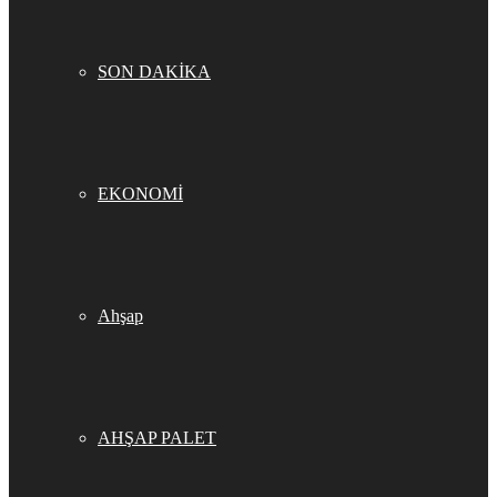
SON DAKİKA
EKONOMİ
Ahşap
AHŞAP PALET