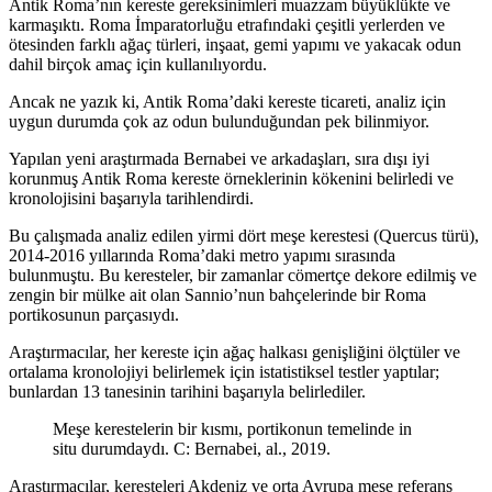
Antik Roma’nın kereste gereksinimleri muazzam büyüklükte ve
karmaşıktı. Roma İmparatorluğu etrafındaki çeşitli yerlerden ve
ötesinden farklı ağaç türleri, inşaat, gemi yapımı ve yakacak odun
dahil birçok amaç için kullanılıyordu.
Ancak ne yazık ki, Antik Roma’daki kereste ticareti, analiz için
uygun durumda çok az odun bulunduğundan pek bilinmiyor.
Yapılan yeni araştırmada Bernabei ve arkadaşları, sıra dışı iyi
korunmuş Antik Roma kereste örneklerinin kökenini belirledi ve
kronolojisini başarıyla tarihlendirdi.
Bu çalışmada analiz edilen yirmi dört meşe kerestesi (Quercus türü),
2014-2016 yıllarında Roma’daki metro yapımı sırasında
bulunmuştu. Bu keresteler, bir zamanlar cömertçe dekore edilmiş ve
zengin bir mülke ait olan Sannio’nun bahçelerinde bir Roma
portikosunun parçasıydı.
Araştırmacılar, her kereste için ağaç halkası genişliğini ölçtüler ve
ortalama kronolojiyi belirlemek için istatistiksel testler yaptılar;
bunlardan 13 tanesinin tarihini başarıyla belirlediler.
Meşe kerestelerin bir kısmı, portikonun temelinde in
situ durumdaydı. C: Bernabei, al., 2019.
Araştırmacılar, keresteleri Akdeniz ve orta Avrupa meşe referans