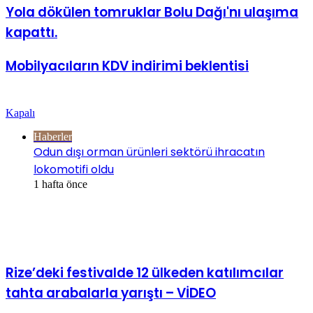
Yola dökülen tomruklar Bolu Dağı'nı ulaşıma
kapattı.
Mobilyacıların KDV indirimi beklentisi
Göz Atın
Kapalı
Haberler
Odun dışı orman ürünleri sektörü ihracatın
lokomotifi oldu
1 hafta önce
İlgili Makaleler
Rize’deki festivalde 12 ülkeden katılımcılar
tahta arabalarla yarıştı – VİDEO