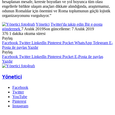
hesaplanan mesafe, kereste boyutları ve yol boyunca tüm olası
engellerle birlikte ulaşım araçları dikkate alındığında, araştırmamız,
odunun Romalılar için önemini ve Roma toplumunun güçlü lojistik
organizasyonunu vurguluyor.”
Yönetici
Twitter'da takip edin
Bir e-posta
göndermek
7 Aralık 2019
Son güncelleme: 7 Aralık 2019
376
1 dakika okuma süresi
Paylaş
Facebook
Twitter
LinkedIn
Pinterest
Pocket
WhatsApp
Telegram
E-
Posta ile paylaş
Yazdır
Paylaş
Facebook
Twitter
LinkedIn
Pinterest
Pocket
E-Posta ile paylaş
Yazdır
Yönetici
Facebook
Twitter
YouTube
Pinterest
Instagram