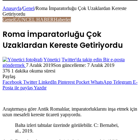
Anasayfa
/
Genel
/
Roma İmparatorluğu Çok Uzaklardan Kereste
Getiriyordu
Genel
GÜNCEL HABER
Haberler
Roma İmparatorluğu Çok
Uzaklardan Kereste Getiriyordu
Yönetici
Twitter'da takip edin
Bir e-posta
göndermek
7 Aralık 2019
Son güncelleme: 7 Aralık 2019
376
1 dakika okuma süresi
Paylaş
Facebook
Twitter
LinkedIn
Pinterest
Pocket
WhatsApp
Telegram
E-
Posta ile paylaş
Yazdır
Araştırmaya göre Antik Romalılar, imparatorluklarını inşa etmek için
uzun mesafeli kereste ticareti yapıyordu.
Balta izleri tahtalar üzerinde görülebilir. C: Bernabei,
al., 2019.