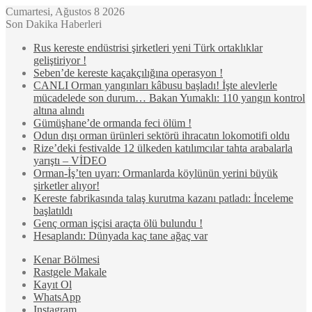
Cumartesi, Ağustos 8 2026
Son Dakika Haberleri
Rus kereste endüstrisi şirketleri yeni Türk ortaklıklar
geliştiriyor !
Seben’de kereste kaçakçılığına operasyon !
CANLI Orman yangınları kâbusu başladı! İşte alevlerle
mücadelede son durum… Bakan Yumaklı: 110 yangın kontrol
altına alındı
Gümüşhane’de ormanda feci ölüm !
Odun dışı orman ürünleri sektörü ihracatın lokomotifi oldu
Rize’deki festivalde 12 ülkeden katılımcılar tahta arabalarla
yarıştı – VİDEO
Orman-İş’ten uyarı: Ormanlarda köylünün yerini büyük
şirketler alıyor!
Kereste fabrikasında talaş kurutma kazanı patladı: İnceleme
başlatıldı
Genç orman işçisi araçta ölü bulundu !
Hesaplandı: Dünyada kaç tane ağaç var
Kenar Bölmesi
Rastgele Makale
Kayıt Ol
WhatsApp
Instagram