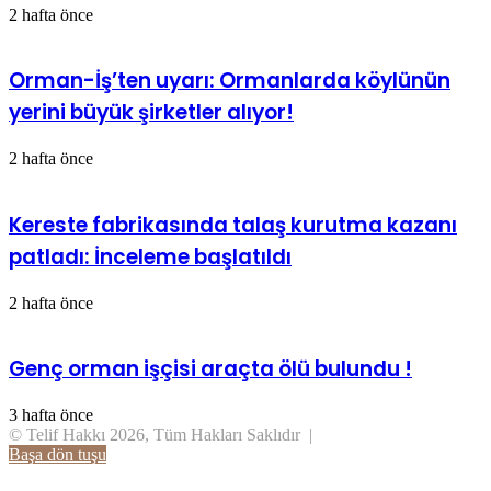
2 hafta önce
Orman-İş’ten uyarı: Ormanlarda köylünün
yerini büyük şirketler alıyor!
2 hafta önce
Kereste fabrikasında talaş kurutma kazanı
patladı: İnceleme başlatıldı
2 hafta önce
Genç orman işçisi araçta ölü bulundu !
3 hafta önce
© Telif Hakkı 2026, Tüm Hakları Saklıdır |
Başa dön tuşu