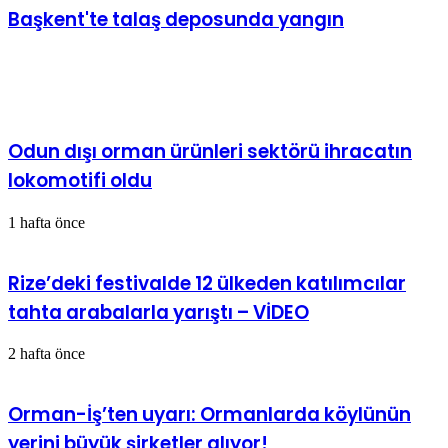
Başkent'te talaş deposunda yangın
İlgili Makaleler
Odun dışı orman ürünleri sektörü ihracatın
lokomotifi oldu
1 hafta önce
Rize’deki festivalde 12 ülkeden katılımcılar
tahta arabalarla yarıştı – VİDEO
2 hafta önce
Orman-İş’ten uyarı: Ormanlarda köylünün
yerini büyük şirketler alıyor!