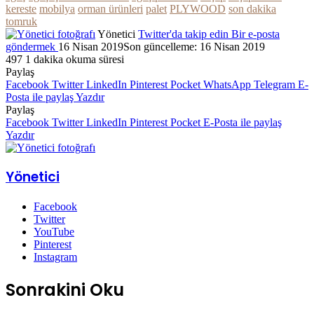
kereste
mobilya
orman ürünleri
palet
PLYWOOD
son dakika
tomruk
Yönetici
Twitter'da takip edin
Bir e-posta
göndermek
16 Nisan 2019
Son güncelleme: 16 Nisan 2019
497
1 dakika okuma süresi
Paylaş
Facebook
Twitter
LinkedIn
Pinterest
Pocket
WhatsApp
Telegram
E-
Posta ile paylaş
Yazdır
Paylaş
Facebook
Twitter
LinkedIn
Pinterest
Pocket
E-Posta ile paylaş
Yazdır
Yönetici
Facebook
Twitter
YouTube
Pinterest
Instagram
Sonrakini Oku