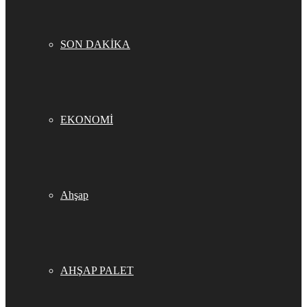
SON DAKİKA
EKONOMİ
Ahşap
AHŞAP PALET