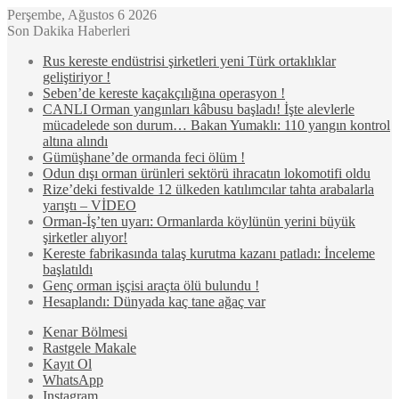
Perşembe, Ağustos 6 2026
Son Dakika Haberleri
Rus kereste endüstrisi şirketleri yeni Türk ortaklıklar
geliştiriyor !
Seben’de kereste kaçakçılığına operasyon !
CANLI Orman yangınları kâbusu başladı! İşte alevlerle
mücadelede son durum… Bakan Yumaklı: 110 yangın kontrol
altına alındı
Gümüşhane’de ormanda feci ölüm !
Odun dışı orman ürünleri sektörü ihracatın lokomotifi oldu
Rize’deki festivalde 12 ülkeden katılımcılar tahta arabalarla
yarıştı – VİDEO
Orman-İş’ten uyarı: Ormanlarda köylünün yerini büyük
şirketler alıyor!
Kereste fabrikasında talaş kurutma kazanı patladı: İnceleme
başlatıldı
Genç orman işçisi araçta ölü bulundu !
Hesaplandı: Dünyada kaç tane ağaç var
Kenar Bölmesi
Rastgele Makale
Kayıt Ol
WhatsApp
Instagram