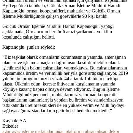
Ormanların üretim ve veriminin artması için çalışmalar kapsamında
Ay Tepe’deki tatbikata, Gölcük Orman İşletme Müdürü Hamdi
Kaptanoğlu, orman kooperatifleri, muhtarlar ve Gölcük Orman
İşletme Müdürlüğünde çalışan görevlilerle 90 kişi katıldı.
Gölcük Orman İşletme Müdürü Hamdi Kaptanoğlu, yaptığı
açıklamada, Ormancının her türlü arazi şartlarında ve iklim
koşulunda çalıştığını belirtti.
Kaptanoğlu, şunları söyledi:
“Biz teşkilat olarak ormanların korunmasının yanında, amenajman
planları ve işletme amaçları doğrultusunda sürdürülebilir olarak
işletilmesi için bakım çalışmaları yapmaktayız. Bu çalışmalarımızın
kapsamında üretim ve verimlilik her yıla göre artış sağlanıyor. 2019
yılı üretim programımızda yüzde 44 artarak 150 bin metreküpe
ulaştı. Ülkenin odun, kereste ihtiyacını karşılamanın yanında
köylüye kazanç kapısı olmaya devam ediyoruz. Bugün İşletme
Müdürlüğümüz personeli, muhtarlarımız ve orman kooperatif
başkanlarının katılımlarıyla yapılan bu üretim ve standardizasyon
tatbikatında üretim teknikleri ile en yüksek verim ve Milli faydayı
sağlayacağımız standartların getirilmesi hedeflenmektedir.”
Kaynak: AA
Etiketler
ağaç
agaç işleme makinaları
ağaç platformu
ahşap
ahşap dekor