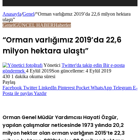
Anasayfa
/
Genel
/
“Orman varlığımız 2019’da 22,6 milyon hektara
ulaştı”
Genel
GÜNCEL HABER
Haberler
“Orman varlığımız 2019’da 22,6
milyon hektara ulaştı”
Yönetici
Twitter'da takip edin
Bir e-posta
göndermek
4 Eylül 2019
Son güncelleme: 4 Eylül 2019
430
1 dakika okuma süresi
Paylaş
Facebook
Twitter
LinkedIn
Pinterest
Pocket
WhatsApp
Telegram
E-
Posta ile paylaş
Yazdır
Orman Genel Müdür Yardımcısı Hayati Özgür,
yapılan çalışmalar neticesinde 1973 yılında 20,2
milyon hektar olan orman varlığının 2015’te 22,3