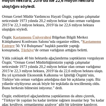
milyon hektara, 2019’da ise 22,6 milyon hektara
ulaştığını söyledi.
Orman Genel Müdür Yardımcısı Hayati Özgür, yapılan çalışmalar
neticesinde 1973 yılında 20,2 milyon hektar olan orman varlığının
2015’te 22,3 milyon hektara, 2019’da ise 22,6 milyon hektara
ulaştığını söyledi.
Özgür,
Kastamonu Üniversitesi
Bilgehan Bilgili Merkez
Kütüphanesi Konferans Salonu’nda organize edilen, “
Kastamonu
Entegre
50. Yıl Buluşması” başlıklı panelde yaptığı
konuşmada,
Türkiye
‘de orman varlığının arttığını belirtti.
Yılda yaklaşık 40 bin hektarda ağaçlandırma yaptıklarını vurgulayan
Özgür, “Orman Genel Müdürlüğümüzün yaptığı çalışmalar
neticesinde 1973 yılında 20,2 milyon hektar olan orman varlığımız
2015’te 22,3 milyon hektara, 2019’da da 22,6 milyon hektara ulaştı.
Bu yıl içerisinde Ekonomik Kalkınma ve İşbirliği Örgütü’nün,
Türkiye’nin orman varlığını artırdığına dair bir açıklama yaptı. Biz
yıllardır söylüyoruz ancak böyle bir teşkilatla da tescillenmiş oldu.
Bunu herkesin bilmesini istiyoruz.” dedi.
Özgür, endüstriyel ağaçlandırma yaptıklarının da altını çizerek,
“Türkiye’de yapılan bu kadar üretime rağmen insanlar hep ‘bu kadar
ağaç kesiliyor, ormanlarımız azalıyor’ gibi bir izlenime kapılıyor.