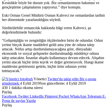
Kesinlikle böyle bir durum yok. Biz ormanlarımızın bakımını ve
gençleştirme çalışmalarını yapıyoruz.” diye konuştu.
Eski Orman Genel Müdürü Osman Kahveci ise ormanlardan tarihin
her döneminde yararlanıldığını söyledi.
Sürdürülebilir ormancılık hakkında bilgi veren Kahveci, şu
değerlendirmede bulundu:
“Gelişmişliğin ve zenginliğin ölçülerinden birisi de odundur. Odun
yerine birçok ikame maddeleri geldi ama yine de oduna talep
artacak. Nüfus artışı durdurulamayacağına göre, dünyadaki
ekonomik ve sosyal gelişmeler durdurulmadığı müddetçe oduna
talep artacaktır. İnsanlar ahşabı kullanmaya devam edecek. Ahşabın
yerini alacak hiçbir ürün teşvik ve değer görmeyecek. Hangi ikame
maddesini getirirseniz getirin, hiçbir ürün odunun yerini
tutmayacak.”
Yönetici
Twitter'da takip edin
Bir e-posta
göndermek
4 Eylül 2019
Son güncelleme: 4 Eylül 2019
430
1 dakika okuma süresi
Paylaş
Facebook
Twitter
LinkedIn
Pinterest
Pocket
WhatsApp
Telegram
E-
Posta ile paylaş
Yazdır
Paylaş