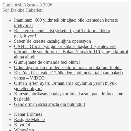
Cumartesi, Ağustos 8 2026
Son Dakika Haberleri
İnanılmaz! 600 yıldır tek bir ağacı bile kesmeden kereste
üretiyorlar
Rus kereste endüstrisi şirketleri yeni Türk ortaklıklar
geliştiriyor !
Seben’de kereste kaçakçılığına operasyon !
CANLI Orman yangınları kâbusu başladı! İşte alevlerle
mücadelede son durum… Bakan Yumaklı: 110 yangın kontrol
altına alındı
Gümüşhane’de ormanda feci ölüm !
Odun dışı orman ürünleri sektörü ihracatın lokomotifi oldu
Rize’deki festivalde 12 ülkeden katılımcılar tahta arabalarla
yarıştı – VİDEO
Orman-İş’ten uyarı: Ormanlarda köylünün yerini büyük
şirketler alıyor!
Kereste fabrikasında talaş kurutma kazanı patladı: İnceleme
başlatıldı
Genç orman işçisi araçta ölü bulundu !
Kenar Bölmesi
Rastgele Makale
Kayıt Ol
WhatsApp