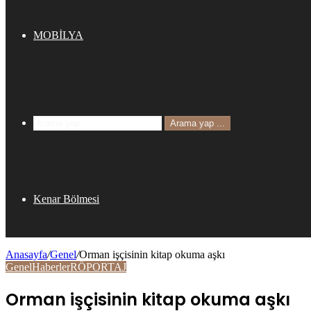
MOBİLYA
Arama yap ...
Kenar Bölmesi
Anasayfa
/
Genel
/
Orman işçisinin kitap okuma aşkı
Genel
Haberler
RÖPORTAJ
Orman işçisinin kitap okuma aşkı