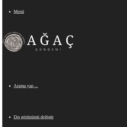
Menü
Arama yap ...
Dış görünümü değiştir