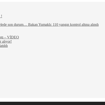
 !
elede son durum… Bakan Yumaklı: 110 yangın kontrol altına alındı
rıştı – VİDEO
 alıyor!
atıldı