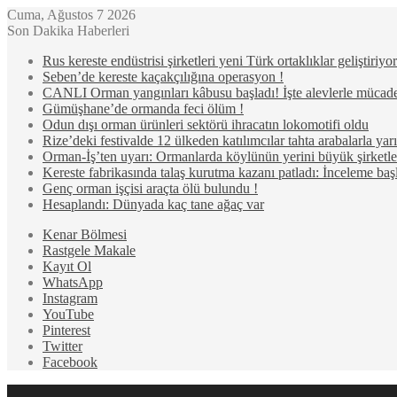
Cuma, Ağustos 7 2026
Son Dakika Haberleri
Rus kereste endüstrisi şirketleri yeni Türk ortaklıklar geliştiriyor
Seben’de kereste kaçakçılığına operasyon !
CANLI Orman yangınları kâbusu başladı! İşte alevlerle mücad
Gümüşhane’de ormanda feci ölüm !
Odun dışı orman ürünleri sektörü ihracatın lokomotifi oldu
Rize’deki festivalde 12 ülkeden katılımcılar tahta arabalarla ya
Orman-İş’ten uyarı: Ormanlarda köylünün yerini büyük şirketler
Kereste fabrikasında talaş kurutma kazanı patladı: İnceleme başl
Genç orman işçisi araçta ölü bulundu !
Hesaplandı: Dünyada kaç tane ağaç var
Kenar Bölmesi
Rastgele Makale
Kayıt Ol
WhatsApp
Instagram
YouTube
Pinterest
Twitter
Facebook