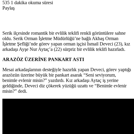
535
1 dakika okuma süresi
edin
posta
Paylaş
göndermek
Facebook
Twitter
LinkedIn
Pinterest
Pocket
WhatsApp
Telegram
E-
Yazdır
Posta
ile
paylaş
Serik ilçesinde romantik bir evlilik teklifi renkli görüntülere sahne
oldu. Serik Orman İşletme Müdürlüğü’ne bağlı Akbaş Orman
İşletme Şefliği’nde görev yapan orman işçisi İsmail Deveci (23), kız
arkadaşı Ayşe Nur Aytaç’a (22) sürpriz bir evlilik teklifi hazırladı.
ARAZÖZ ÜZERİNE PANKART ASTI
Mesai arkadaşlarının desteğiyle hazırlık yapan Deveci, görev yaptığı
arazözün üzerine büyük bir pankart asarak “Seni seviyorum,
benimle evlenir misin?” yazdırdı. Kız arkadaşı Aytaç iş yerine
geldiğinde, Deveci diz çökerek yüzüğü uzattı ve “Benimle evlenir
misin?” dedi.