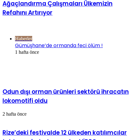
Ağaçlandırma Çalışmaları Ülkemizin
Refahını Artırıyor
Göz Atın
Kapalı
Haberler
Gümüşhane’de ormanda feci ölüm !
1 hafta önce
İlgili Makaleler
Odun dışı orman ürünleri sektörü ihracatın
lokomotifi oldu
2 hafta önce
Rize’deki festivalde 12 ülkeden katılımcılar