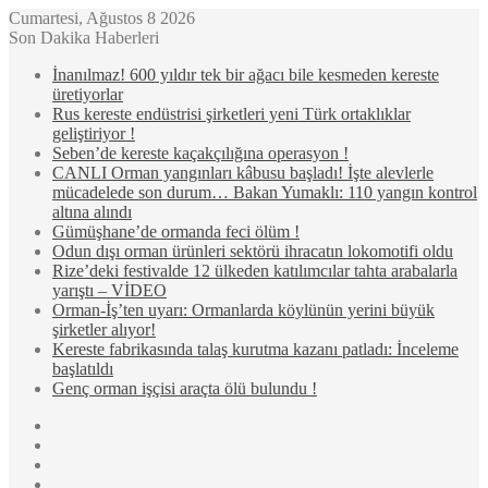
Cumartesi, Ağustos 8 2026
Son Dakika Haberleri
İnanılmaz! 600 yıldır tek bir ağacı bile kesmeden kereste
üretiyorlar
Rus kereste endüstrisi şirketleri yeni Türk ortaklıklar
geliştiriyor !
Seben’de kereste kaçakçılığına operasyon !
CANLI Orman yangınları kâbusu başladı! İşte alevlerle
mücadelede son durum… Bakan Yumaklı: 110 yangın kontrol
altına alındı
Gümüşhane’de ormanda feci ölüm !
Odun dışı orman ürünleri sektörü ihracatın lokomotifi oldu
Rize’deki festivalde 12 ülkeden katılımcılar tahta arabalarla
yarıştı – VİDEO
Orman-İş’ten uyarı: Ormanlarda köylünün yerini büyük
şirketler alıyor!
Kereste fabrikasında talaş kurutma kazanı patladı: İnceleme
başlatıldı
Genç orman işçisi araçta ölü bulundu !
Kenar
Bölmesi
Rastgele
Makale
Kayıt
Ol
WhatsApp