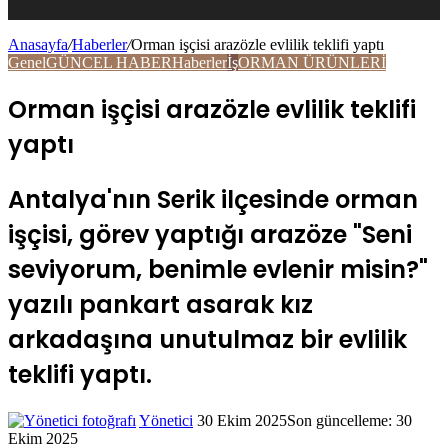
Anasayfa
/
Haberler
/
Orman işçisi arazözle evlilik teklifi yaptı
Genel
GÜNCEL HABER
Haberler
İş
ORMAN ÜRÜNLERİ
Bölmesi
Orman işçisi arazözle evlilik teklifi
yaptı
Antalya'nın Serik ilçesinde orman
işçisi, görev yaptığı arazöze "Seni
seviyorum, benimle evlenir misin?"
yazılı pankart asarak kız
arkadaşına unutulmaz bir evlilik
teklifi yaptı.
Yönetici
Twitter'da
Bir
30 Ekim 2025
Son güncelleme: 30
Ekim 2025
takip
e-