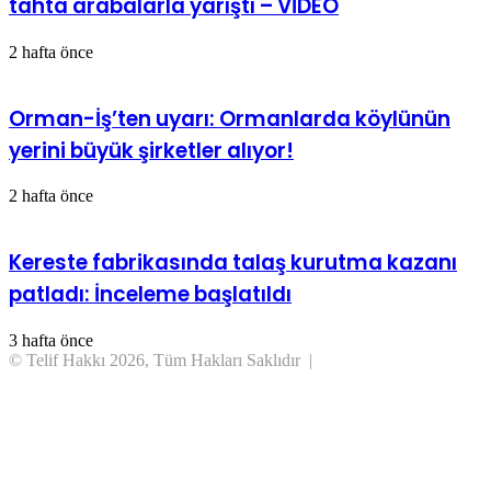
tahta arabalarla yarıştı – VİDEO
2 hafta önce
Orman-İş’ten uyarı: Ormanlarda köylünün
yerini büyük şirketler alıyor!
2 hafta önce
Kereste fabrikasında talaş kurutma kazanı
patladı: İnceleme başlatıldı
3 hafta önce
© Telif Hakkı 2026, Tüm Hakları Saklıdır |
Başa
dön
tuşu