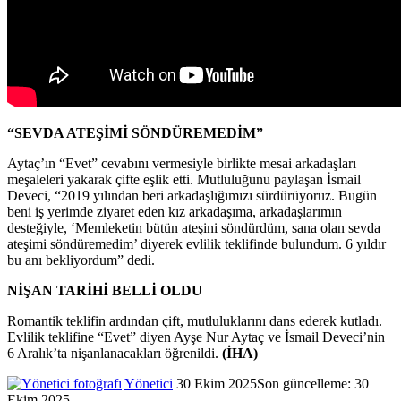
“SEVDA ATEŞİMİ SÖNDÜREMEDİM”
Aytaç’ın “Evet” cevabını vermesiyle birlikte mesai arkadaşları
meşaleleri yakarak çifte eşlik etti. Mutluluğunu paylaşan İsmail
Deveci, “2019 yılından beri arkadaşlığımızı sürdürüyoruz. Bugün
beni iş yerimde ziyaret eden kız arkadaşıma, arkadaşlarımın
desteğiyle, ‘Memleketin bütün ateşini söndürdüm, sana olan sevda
ateşimi söndüremedim’ diyerek evlilik teklifinde bulundum. 6 yıldır
bu anı bekliyordum” dedi.
NİŞAN TARİHİ BELLİ OLDU
Romantik teklifin ardından çift, mutluluklarını dans ederek kutladı.
Evlilik teklifine “Evet” diyen Ayşe Nur Aytaç ve İsmail Deveci’nin
6 Aralık’ta nişanlanacakları öğrenildi.
(İHA)
Yönetici
Twitter'da
Bir
30 Ekim 2025
Son güncelleme: 30
Ekim 2025
takip
e-