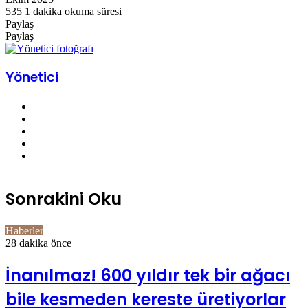
535
1 dakika okuma süresi
edin
posta
Paylaş
göndermek
Facebook
Twitter
LinkedIn
Pinterest
Pocket
WhatsApp
Telegram
E-
Yazdır
Paylaş
Posta
Facebook
Twitter
LinkedIn
Pinterest
Pocket
E-
Yazdır
ile
Posta
paylaş
ile
Yönetici
paylaş
Facebook
Twitter
YouTube
Pinterest
Instagram
Sonrakini Oku
Haberler
28 dakika önce
İnanılmaz! 600 yıldır tek bir ağacı
bile kesmeden kereste üretiyorlar