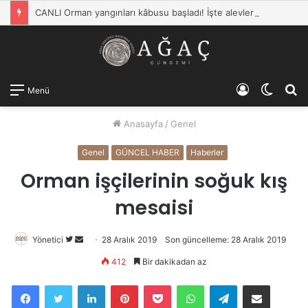
CANLI Orman yangınları kâbusu başladı! İşte alevlerle mücadelede son durum… Bakan Yumaklı: 110 yangın kontrol altına alındı
Kayıt
Dış
A
Menü
Ol
görün
y
Anasayfa
/
Genel
değişti
...
Genel
GÜNCEL HABER
Haberler
Orman işçilerinin soğuk kış
mesaisi
Yönetici
Twitter'da
Bir
28 Aralık 2019
Son güncelleme: 28 Aralık 2019
takip
e-
412
Bir dakikadan az
edin
posta
Facebook
Twitter
LinkedIn
Pinterest
Pocket
WhatsApp
Telegram
E-Posta ile paylaş
göndermek