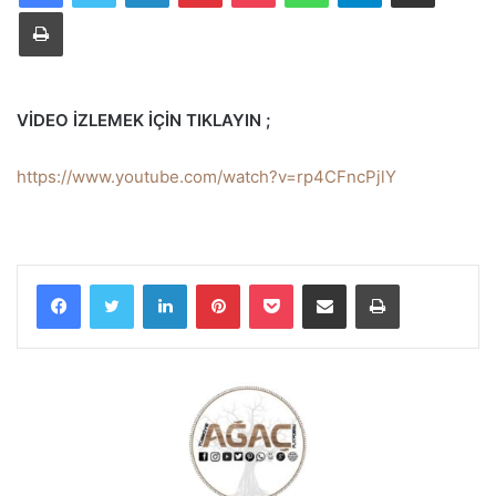
Yazdır
VİDEO İZLEMEK İÇİN TIKLAYIN ;
https://www.youtube.com/watch?v=rp4CFncPjlY
Facebook
Twitter
LinkedIn
Pinterest
Pocket
E-Posta ile paylaş
Yazdır