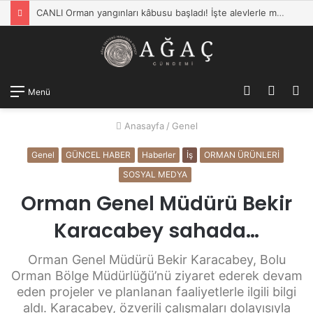
CANLI Orman yangınları kâbusu başladı! İşte alevlerle mücadelede son durum… Bakan Yumaklı: 110 yangın kontrol altına alındı
Kayıt
Dış
A
Menü
Ol
görün
y
Anasayfa
/
Genel
değişti
...
Genel
GÜNCEL HABER
Haberler
İş
ORMAN ÜRÜNLERİ
SOSYAL MEDYA
Orman Genel Müdürü Bekir
Karacabey sahada…
Orman Genel Müdürü Bekir Karacabey, Bolu
Orman Bölge Müdürlüğü’nü ziyaret ederek devam
eden projeler ve planlanan faaliyetlerle ilgili bilgi
aldı. Karacabey, özverili çalışmaları dolayısıyla