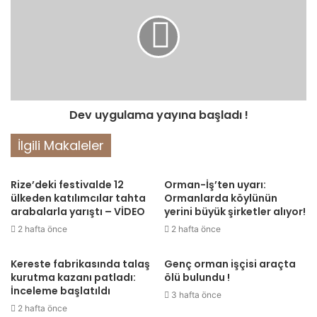
Dev uygulama yayına başladı !
İlgili Makaleler
Rize’deki festivalde 12
Orman-İş’ten uyarı:
ülkeden katılımcılar tahta
Ormanlarda köylünün
arabalarla yarıştı – VİDEO
yerini büyük şirketler alıyor!
2 hafta önce
2 hafta önce
Kereste fabrikasında talaş
Genç orman işçisi araçta
kurutma kazanı patladı:
ölü bulundu !
İnceleme başlatıldı
3 hafta önce
2 hafta önce