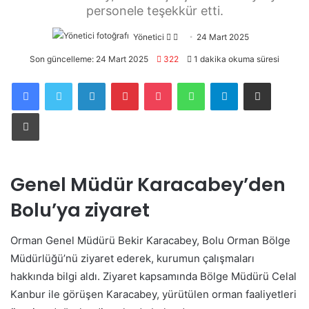
personele teşekkür etti.
Yönetici
Twitter'da
Bir
24 Mart 2025
takip
e-
Son güncelleme: 24 Mart 2025
322
1 dakika okuma süresi
edin
posta
Facebook
Twitter
LinkedIn
Pinterest
Pocket
WhatsApp
Telegram
E-Posta ile paylaş
göndermek
Yazdır
Genel Müdür Karacabey’den
Bolu’ya ziyaret
Orman Genel Müdürü Bekir Karacabey, Bolu Orman Bölge
Müdürlüğü’nü ziyaret ederek, kurumun çalışmaları
hakkında bilgi aldı. Ziyaret kapsamında Bölge Müdürü Celal
Kanbur ile görüşen Karacabey, yürütülen orman faaliyetleri