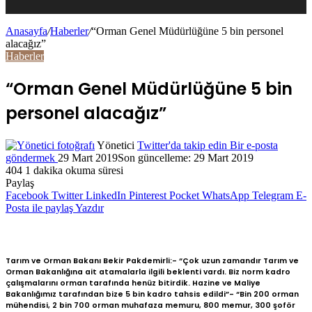
Anasayfa
/
Haberler
/
“Orman Genel Müdürlüğüne 5 bin personel
alacağız”
Haberler
“Orman Genel Müdürlüğüne 5 bin
personel alacağız”
Yönetici
Twitter'da takip edin
Bir e-posta
göndermek
29 Mart 2019
Son güncelleme: 29 Mart 2019
404
1 dakika okuma süresi
Paylaş
Facebook
Twitter
LinkedIn
Pinterest
Pocket
WhatsApp
Telegram
E-
Posta ile paylaş
Yazdır
Tarım ve Orman Bakanı Bekir Pakdemirli:- “Çok uzun zamandır Tarım ve
Orman Bakanlığına ait atamalarla ilgili beklenti vardı. Biz norm kadro
çalışmalarını orman tarafında henüz bitirdik. Hazine ve Maliye
Bakanlığımız tarafından bize 5 bin kadro tahsis edildi”- “Bin 200 orman
mühendisi, 2 bin 700 orman muhafaza memuru, 800 memur, 300 şoför