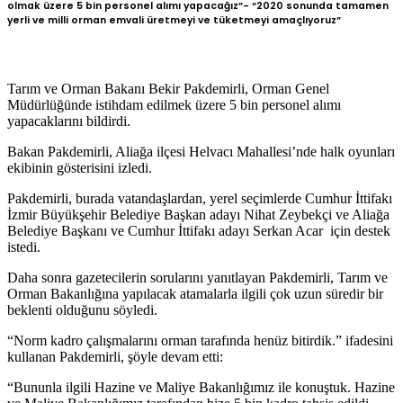
olmak üzere 5 bin personel alımı yapacağız”- “2020 sonunda tamamen
yerli ve milli orman emvali üretmeyi ve tüketmeyi amaçlıyoruz”
Tarım ve Orman Bakanı Bekir Pakdemirli, Orman Genel
Müdürlüğünde istihdam edilmek üzere 5 bin personel alımı
yapacaklarını bildirdi.
Bakan Pakdemirli, Aliağa ilçesi Helvacı Mahallesi’nde halk oyunları
ekibinin gösterisini izledi.
Pakdemirli, burada vatandaşlardan, yerel seçimlerde Cumhur İttifakı
İzmir Büyükşehir Belediye Başkan adayı Nihat Zeybekçi ve Aliağa
Belediye Başkanı ve Cumhur İttifakı adayı Serkan Acar için destek
istedi.
Daha sonra gazetecilerin sorularını yanıtlayan Pakdemirli, Tarım ve
Orman Bakanlığına yapılacak atamalarla ilgili çok uzun süredir bir
beklenti olduğunu söyledi.
“Norm kadro çalışmalarını orman tarafında henüz bitirdik.” ifadesini
kullanan Pakdemirli, şöyle devam etti:
“Bununla ilgili Hazine ve Maliye Bakanlığımız ile konuştuk. Hazine