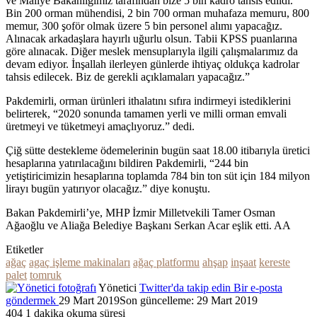
ve Maliye Bakanlığımız tarafından bize 5 bin kadro tahsis edildi.
Bin 200 orman mühendisi, 2 bin 700 orman muhafaza memuru, 800
memur, 300 şoför olmak üzere 5 bin personel alımı yapacağız.
Alınacak arkadaşlara hayırlı uğurlu olsun. Tabii KPSS puanlarına
göre alınacak. Diğer meslek mensuplarıyla ilgili çalışmalarımız da
devam ediyor. İnşallah ilerleyen günlerde ihtiyaç oldukça kadrolar
tahsis edilecek. Biz de gerekli açıklamaları yapacağız.”
Pakdemirli, orman ürünleri ithalatını sıfıra indirmeyi istediklerini
belirterek, “2020 sonunda tamamen yerli ve milli orman emvali
üretmeyi ve tüketmeyi amaçlıyoruz.” dedi.
Çiğ sütte destekleme ödemelerinin bugün saat 18.00 itibarıyla üretici
hesaplarına yatırılacağını bildiren Pakdemirli, “244 bin
yetiştiricimizin hesaplarına toplamda 784 bin ton süt için 184 milyon
lirayı bugün yatırıyor olacağız.” diye konuştu.
Bakan Pakdemirli’ye, MHP İzmir Milletvekili Tamer Osman
Ağaoğlu ve Aliağa Belediye Başkanı Serkan Acar eşlik etti. AA
Etiketler
ağaç
agaç işleme makinaları
ağaç platformu
ahşap
inşaat
kereste
palet
tomruk
Yönetici
Twitter'da takip edin
Bir e-posta
göndermek
29 Mart 2019
Son güncelleme: 29 Mart 2019
404
1 dakika okuma süresi