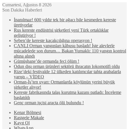
Cumartesi, Ağustos 8 2026
Son Dakika Haberleri
İnanılmaz! 600 yıldır tek bir ağacı bile kesmeden kereste
üretiyorlar
Rus kereste endüstrisi şirketleri yeni Türk ortaklıklar
geliştiriyor !
Seben’de kereste kaçakçılığına operasyon !
CANLI Orman yangınları kâbusu başladı! İşte alevlerle
mücadelede son durum… Bakan Yumaklı: 110 yangın kontrol
altına alındı
Gümüşhane’de ormanda feci ölüm !
Odun dışı orman ürünleri sektörü ihracatın lokomotifi oldu
Rize’deki festivalde 12 ülkeden katılımcılar tahta arabalarla
yarıştı – VİDEO
Orman-İş’ten uyarı: Ormanlarda köylünün yerini büyük
şirketler alıyor!
Kereste fabrikasında talaş kurutma kazanı patladı: İnceleme
başlatıldı
Genç orman işçisi araçta ölü bulundu !
Kenar Bölmesi
Rastgele Makale
Kayıt Ol
WhatsApp