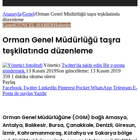
Anasayfa
/
Genel
/
Orman Genel Müdürlüğü taşra teşkilatında
düzenleme
Genel
GÜNCEL HABER
Haberler
Orman Genel Müdürlüğü taşra
teşkilatında düzenleme
Yönetici
Twitter'da takip edin
Bir e-posta
göndermek
13 Kasım 2019
Son güncelleme: 13 Kasım 2019
359
1 dakika okuma süresi
Paylaş
Facebook
Twitter
LinkedIn
Pinterest
Pocket
WhatsApp
Telegram
E-
Posta ile paylaş
Yazdır
Orman Genel Müdürlüğüne (OGM) bağlı Amasya,
Antalya, Balıkesir, Bursa, Çanakkale, Denizli, Giresun,
İzmir, Kahramanmaraş, Kütahya ve Sakarya bölge