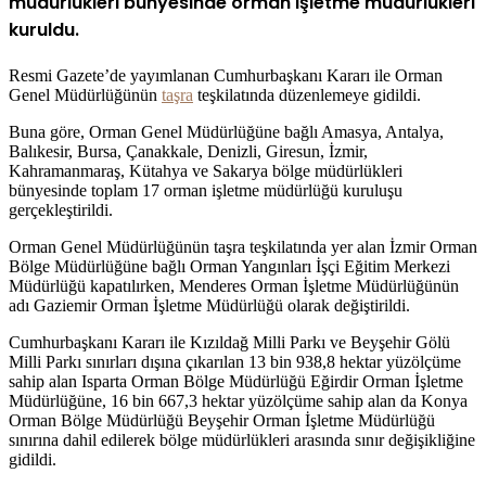
müdürlükleri bünyesinde orman işletme müdürlükleri
kuruldu.
Resmi Gazete’de yayımlanan Cumhurbaşkanı Kararı ile Orman
Genel Müdürlüğünün
taşra
teşkilatında düzenlemeye gidildi.
Buna göre, Orman Genel Müdürlüğüne bağlı Amasya, Antalya,
Balıkesir, Bursa, Çanakkale, Denizli, Giresun, İzmir,
Kahramanmaraş, Kütahya ve Sakarya bölge müdürlükleri
bünyesinde toplam 17 orman işletme müdürlüğü kuruluşu
gerçekleştirildi.
Orman Genel Müdürlüğünün taşra teşkilatında yer alan İzmir Orman
Bölge Müdürlüğüne bağlı Orman Yangınları İşçi Eğitim Merkezi
Müdürlüğü kapatılırken, Menderes Orman İşletme Müdürlüğünün
adı Gaziemir Orman İşletme Müdürlüğü olarak değiştirildi.
Cumhurbaşkanı Kararı ile Kızıldağ Milli Parkı ve Beyşehir Gölü
Milli Parkı sınırları dışına çıkarılan 13 bin 938,8 hektar yüzölçüme
sahip alan Isparta Orman Bölge Müdürlüğü Eğirdir Orman İşletme
Müdürlüğüne, 16 bin 667,3 hektar yüzölçüme sahip alan da Konya
Orman Bölge Müdürlüğü Beyşehir Orman İşletme Müdürlüğü
sınırına dahil edilerek bölge müdürlükleri arasında sınır değişikliğine
gidildi.