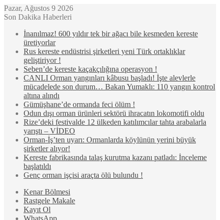
Pazar, Ağustos 9 2026
Son Dakika Haberleri
İnanılmaz! 600 yıldır tek bir ağacı bile kesmeden kereste
üretiyorlar
Rus kereste endüstrisi şirketleri yeni Türk ortaklıklar
geliştiriyor !
Seben’de kereste kaçakçılığına operasyon !
CANLI Orman yangınları kâbusu başladı! İşte alevlerle
mücadelede son durum… Bakan Yumaklı: 110 yangın kontrol
altına alındı
Gümüşhane’de ormanda feci ölüm !
Odun dışı orman ürünleri sektörü ihracatın lokomotifi oldu
Rize’deki festivalde 12 ülkeden katılımcılar tahta arabalarla
yarıştı – VİDEO
Orman-İş’ten uyarı: Ormanlarda köylünün yerini büyük
şirketler alıyor!
Kereste fabrikasında talaş kurutma kazanı patladı: İnceleme
başlatıldı
Genç orman işçisi araçta ölü bulundu !
Kenar Bölmesi
Rastgele Makale
Kayıt Ol
WhatsApp