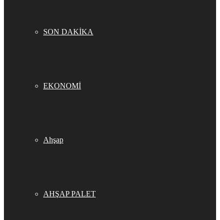
SON DAKİKA
EKONOMİ
Ahşap
AHŞAP PALET