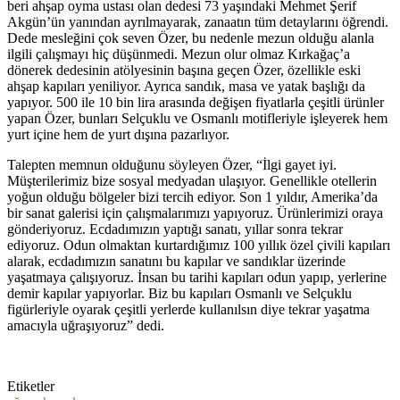
beri ahşap oyma ustası olan dedesi 73 yaşındaki Mehmet Şerif
Akgün’ün yanından ayrılmayarak, zanaatın tüm detaylarını öğrendi.
Dede mesleğini çok seven Özer, bu nedenle mezun olduğu alanla
ilgili çalışmayı hiç düşünmedi. Mezun olur olmaz Kırkağaç’a
dönerek dedesinin atölyesinin başına geçen Özer, özellikle eski
ahşap kapıları yeniliyor. Ayrıca sandık, masa ve yatak başlığı da
yapıyor. 500 ile 10 bin lira arasında değişen fiyatlarla çeşitli ürünler
yapan Özer, bunları Selçuklu ve Osmanlı motifleriyle işleyerek hem
yurt içine hem de yurt dışına pazarlıyor.
Talepten memnun olduğunu söyleyen Özer, “İlgi gayet iyi.
Müşterilerimiz bize sosyal medyadan ulaşıyor. Genellikle otellerin
yoğun olduğu bölgeler bizi tercih ediyor. Son 1 yıldır, Amerika’da
bir sanat galerisi için çalışmalarımızı yapıyoruz. Ürünlerimizi oraya
gönderiyoruz. Ecdadımızın yaptığı sanatı, yıllar sonra tekrar
ediyoruz. Odun olmaktan kurtardığımız 100 yıllık özel çivili kapıları
alarak, ecdadımızın sanatını bu kapılar ve sandıklar üzerinde
yaşatmaya çalışıyoruz. İnsan bu tarihi kapıları odun yapıp, yerlerine
demir kapılar yapıyorlar. Biz bu kapıları Osmanlı ve Selçuklu
figürleriyle oyarak çeşitli yerlerde kullanılsın diye tekrar yaşatma
amacıyla uğraşıyoruz” dedi.
Etiketler