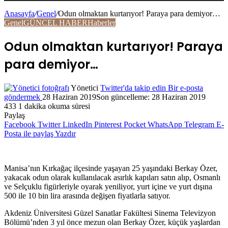
Anasayfa
/
Genel
/
Odun olmaktan kurtarıyor! Paraya para demiyor…
Genel
GÜNCEL HABER
Haberler
Odun olmaktan kurtarıyor! Paraya
para demiyor…
Yönetici
Twitter'da takip edin
Bir e-posta
göndermek
28 Haziran 2019
Son güncelleme: 28 Haziran 2019
433
1 dakika okuma süresi
Paylaş
Facebook
Twitter
LinkedIn
Pinterest
Pocket
WhatsApp
Telegram
E-
Posta ile paylaş
Yazdır
Manisa’nın Kırkağaç ilçesinde yaşayan 25 yaşındaki Berkay Özer,
yakacak odun olarak kullanılacak asırlık kapıları satın alıp, Osmanlı
ve Selçuklu figürleriyle oyarak yeniliyor, yurt içine ve yurt dışına
500 ile 10 bin lira arasında değişen fiyatlarla satıyor.
Akdeniz Üniversitesi Güzel Sanatlar Fakültesi Sinema Televizyon
Bölümü’nden 3 yıl önce mezun olan Berkay Özer, küçük yaşlardan