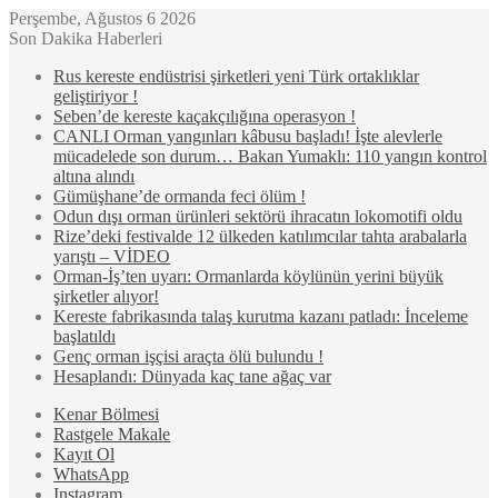
Perşembe, Ağustos 6 2026
Son Dakika Haberleri
Rus kereste endüstrisi şirketleri yeni Türk ortaklıklar
geliştiriyor !
Seben’de kereste kaçakçılığına operasyon !
CANLI Orman yangınları kâbusu başladı! İşte alevlerle
mücadelede son durum… Bakan Yumaklı: 110 yangın kontrol
altına alındı
Gümüşhane’de ormanda feci ölüm !
Odun dışı orman ürünleri sektörü ihracatın lokomotifi oldu
Rize’deki festivalde 12 ülkeden katılımcılar tahta arabalarla
yarıştı – VİDEO
Orman-İş’ten uyarı: Ormanlarda köylünün yerini büyük
şirketler alıyor!
Kereste fabrikasında talaş kurutma kazanı patladı: İnceleme
başlatıldı
Genç orman işçisi araçta ölü bulundu !
Hesaplandı: Dünyada kaç tane ağaç var
Kenar Bölmesi
Rastgele Makale
Kayıt Ol
WhatsApp
Instagram