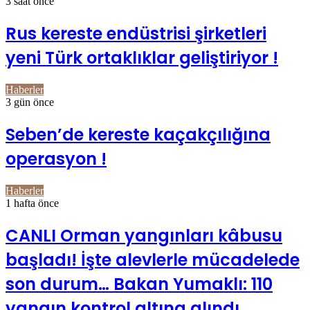
3 saat önce
Rus kereste endüstrisi şirketleri
yeni Türk ortaklıklar geliştiriyor !
Haberler
3 gün önce
Seben’de kereste kaçakçılığına
operasyon !
Haberler
1 hafta önce
CANLI Orman yangınları kâbusu
başladı! İşte alevlerle mücadelede
son durum… Bakan Yumaklı: 110
yangın kontrol altına alındı