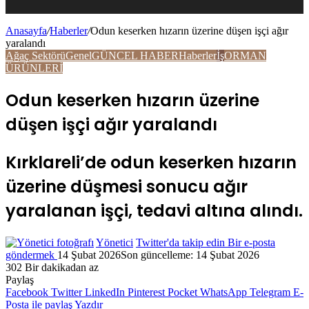
Anasayfa
/
Haberler
/
Odun keserken hızarın üzerine düşen işçi ağır
yaralandı
Ağaç Sektörü
Genel
GÜNCEL HABER
Haberler
İş
ORMAN
ÜRÜNLERİ
Odun keserken hızarın üzerine
düşen işçi ağır yaralandı
Kırklareli’de odun keserken hızarın
üzerine düşmesi sonucu ağır
yaralanan işçi, tedavi altına alındı.
Yönetici
Twitter'da takip edin
Bir e-posta
göndermek
14 Şubat 2026
Son güncelleme: 14 Şubat 2026
302
Bir dakikadan az
Paylaş
Facebook
Twitter
LinkedIn
Pinterest
Pocket
WhatsApp
Telegram
E-
Posta ile paylaş
Yazdır