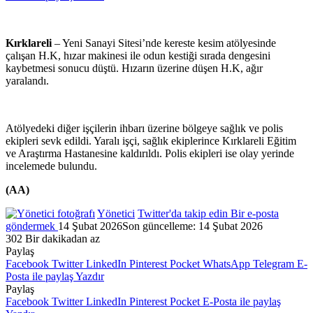
Kırklareli
– Yeni Sanayi Sitesi’nde kereste kesim atölyesinde
çalışan H.K, hızar makinesi ile odun kestiği sırada dengesini
kaybetmesi sonucu düştü. Hızarın üzerine düşen H.K, ağır
yaralandı.
Atölyedeki diğer işçilerin ihbarı üzerine bölgeye sağlık ve polis
ekipleri sevk edildi. Yaralı işçi, sağlık ekiplerince Kırklareli Eğitim
ve Araştırma Hastanesine kaldırıldı. Polis ekipleri ise olay yerinde
incelemede bulundu.
(AA)
Yönetici
Twitter'da takip edin
Bir e-posta
göndermek
14 Şubat 2026
Son güncelleme: 14 Şubat 2026
302
Bir dakikadan az
Paylaş
Facebook
Twitter
LinkedIn
Pinterest
Pocket
WhatsApp
Telegram
E-
Posta ile paylaş
Yazdır
Paylaş
Facebook
Twitter
LinkedIn
Pinterest
Pocket
E-Posta ile paylaş