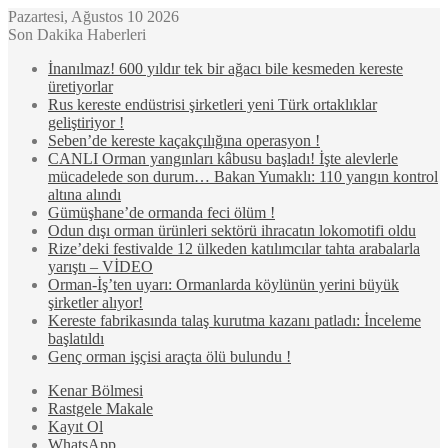
Pazartesi, Ağustos 10 2026
Son Dakika Haberleri
İnanılmaz! 600 yıldır tek bir ağacı bile kesmeden kereste
üretiyorlar
Rus kereste endüstrisi şirketleri yeni Türk ortaklıklar
geliştiriyor !
Seben’de kereste kaçakçılığına operasyon !
CANLI Orman yangınları kâbusu başladı! İşte alevlerle
mücadelede son durum… Bakan Yumaklı: 110 yangın kontrol
altına alındı
Gümüşhane’de ormanda feci ölüm !
Odun dışı orman ürünleri sektörü ihracatın lokomotifi oldu
Rize’deki festivalde 12 ülkeden katılımcılar tahta arabalarla
yarıştı – VİDEO
Orman-İş’ten uyarı: Ormanlarda köylünün yerini büyük
şirketler alıyor!
Kereste fabrikasında talaş kurutma kazanı patladı: İnceleme
başlatıldı
Genç orman işçisi araçta ölü bulundu !
Kenar Bölmesi
Rastgele Makale
Kayıt Ol
WhatsApp