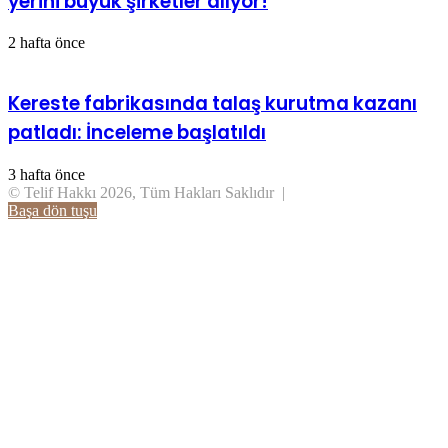
yerini büyük şirketler alıyor!
2 hafta önce
Kereste fabrikasında talaş kurutma kazanı
patladı: İnceleme başlatıldı
3 hafta önce
© Telif Hakkı 2026, Tüm Hakları Saklıdır |
Başa dön tuşu