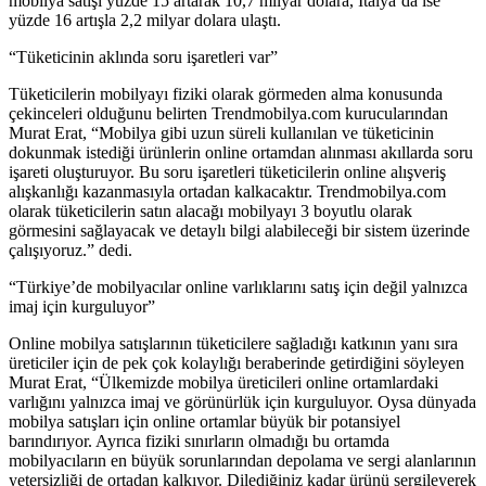
mobilya satışı yüzde 15 artarak 10,7 milyar dolara, İtalya’da ise
yüzde 16 artışla 2,2 milyar dolara ulaştı.
“Tüketicinin aklında soru işaretleri var”
Tüketicilerin mobilyayı fiziki olarak görmeden alma konusunda
çekinceleri olduğunu belirten Trendmobilya.com kurucularından
Murat Erat, “Mobilya gibi uzun süreli kullanılan ve tüketicinin
dokunmak istediği ürünlerin online ortamdan alınması akıllarda soru
işareti oluşturuyor. Bu soru işaretleri tüketicilerin online alışveriş
alışkanlığı kazanmasıyla ortadan kalkacaktır. Trendmobilya.com
olarak tüketicilerin satın alacağı mobilyayı 3 boyutlu olarak
görmesini sağlayacak ve detaylı bilgi alabileceği bir sistem üzerinde
çalışıyoruz.” dedi.
“Türkiye’de mobilyacılar online varlıklarını satış için değil yalnızca
imaj için kurguluyor”
Online mobilya satışlarının tüketicilere sağladığı katkının yanı sıra
üreticiler için de pek çok kolaylığı beraberinde getirdiğini söyleyen
Murat Erat, “Ülkemizde mobilya üreticileri online ortamlardaki
varlığını yalnızca imaj ve görünürlük için kurguluyor. Oysa dünyada
mobilya satışları için online ortamlar büyük bir potansiyel
barındırıyor. Ayrıca fiziki sınırların olmadığı bu ortamda
mobilyacıların en büyük sorunlarından depolama ve sergi alanlarının
yetersizliği de ortadan kalkıyor. Dilediğiniz kadar ürünü sergileyerek