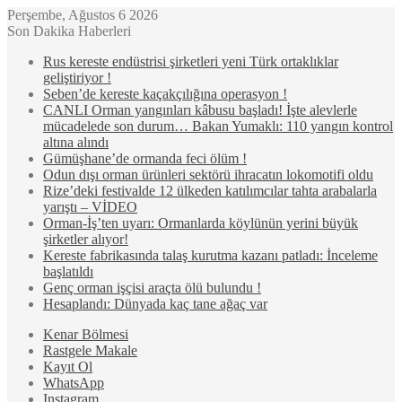
Perşembe, Ağustos 6 2026
Son Dakika Haberleri
Rus kereste endüstrisi şirketleri yeni Türk ortaklıklar
geliştiriyor !
Seben’de kereste kaçakçılığına operasyon !
CANLI Orman yangınları kâbusu başladı! İşte alevlerle
mücadelede son durum… Bakan Yumaklı: 110 yangın kontrol
altına alındı
Gümüşhane’de ormanda feci ölüm !
Odun dışı orman ürünleri sektörü ihracatın lokomotifi oldu
Rize’deki festivalde 12 ülkeden katılımcılar tahta arabalarla
yarıştı – VİDEO
Orman-İş’ten uyarı: Ormanlarda köylünün yerini büyük
şirketler alıyor!
Kereste fabrikasında talaş kurutma kazanı patladı: İnceleme
başlatıldı
Genç orman işçisi araçta ölü bulundu !
Hesaplandı: Dünyada kaç tane ağaç var
Kenar Bölmesi
Rastgele Makale
Kayıt Ol
WhatsApp
Instagram