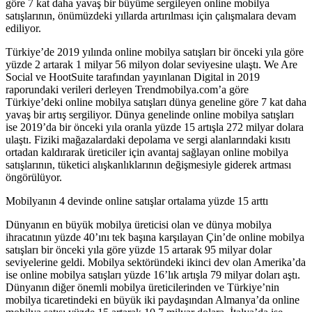
göre 7 kat daha yavaş bir büyüme sergileyen online mobilya
satışlarının, önümüzdeki yıllarda artırılması için çalışmalara devam
ediliyor.
Türkiye’de 2019 yılında online mobilya satışları bir önceki yıla göre
yüzde 2 artarak 1 milyar 56 milyon dolar seviyesine ulaştı. We Are
Social ve HootSuite tarafından yayınlanan Digital in 2019
raporundaki verileri derleyen Trendmobilya.com’a göre
Türkiye’deki online mobilya satışları dünya geneline göre 7 kat daha
yavaş bir artış sergiliyor. Dünya genelinde online mobilya satışları
ise 2019’da bir önceki yıla oranla yüzde 15 artışla 272 milyar dolara
ulaştı. Fiziki mağazalardaki depolama ve sergi alanlarındaki kısıtı
ortadan kaldırarak üreticiler için avantaj sağlayan online mobilya
satışlarının, tüketici alışkanlıklarının değişmesiyle giderek artması
öngörülüyor.
Mobilyanın 4 devinde online satışlar ortalama yüzde 15 arttı
Dünyanın en büyük mobilya üreticisi olan ve dünya mobilya
ihracatının yüzde 40’ını tek başına karşılayan Çin’de online mobilya
satışları bir önceki yıla göre yüzde 15 artarak 95 milyar dolar
seviyelerine geldi. Mobilya sektöründeki ikinci dev olan Amerika’da
ise online mobilya satışları yüzde 16’lık artışla 79 milyar doları aştı.
Dünyanın diğer önemli mobilya üreticilerinden ve Türkiye’nin
mobilya ticaretindeki en büyük iki paydaşından Almanya’da online