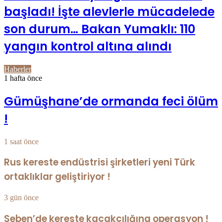
başladı! İşte alevlerle mücadelede
son durum… Bakan Yumaklı: 110
yangın kontrol altına alındı
Haberler
1 hafta önce
Gümüşhane’de ormanda feci ölüm
!
1 saat önce
Rus kereste endüstrisi şirketleri yeni Türk
ortaklıklar geliştiriyor !
3 gün önce
Seben’de kereste kaçakçılığına operasyon !