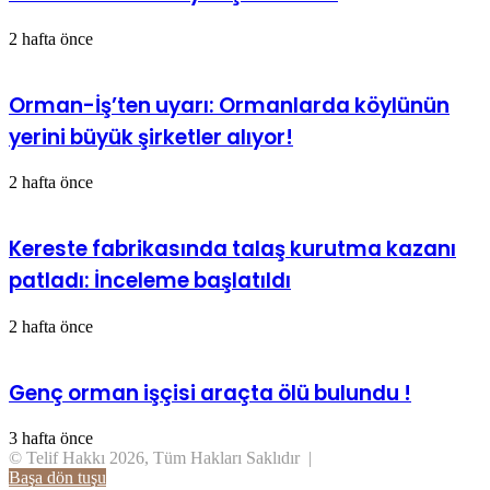
2 hafta önce
Orman-İş’ten uyarı: Ormanlarda köylünün
yerini büyük şirketler alıyor!
2 hafta önce
Kereste fabrikasında talaş kurutma kazanı
patladı: İnceleme başlatıldı
2 hafta önce
Genç orman işçisi araçta ölü bulundu !
3 hafta önce
© Telif Hakkı 2026, Tüm Hakları Saklıdır |
Başa dön tuşu