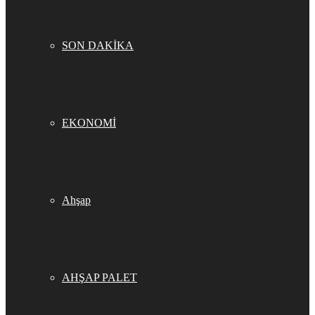
SON DAKİKA
EKONOMİ
Ahşap
AHŞAP PALET