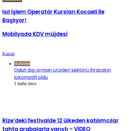
Isıl İşlem Operatör Kursları Kocaeli İle
Başlıyor!
Mobilyada KDV müjdesi
Göz Atın
Kapalı
Haberler
Odun dışı orman ürünleri sektörü ihracatın
lokomotifi oldu
1 hafta önce
İlgili Makaleler
Rize’deki festivalde 12 ülkeden katılımcılar
tahta arabalarla yarıştı – VİDEO