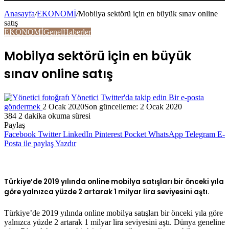
Anasayfa
/
EKONOMİ
/
Mobilya sektörü için en büyük sınav online
satış
EKONOMİ
Genel
Haberler
Mobilya sektörü için en büyük
sınav online satış
Yönetici
Twitter'da takip edin
Bir e-posta
göndermek
2 Ocak 2020
Son güncelleme: 2 Ocak 2020
384
2 dakika okuma süresi
Paylaş
Facebook
Twitter
LinkedIn
Pinterest
Pocket
WhatsApp
Telegram
E-
Posta ile paylaş
Yazdır
Türkiye’de 2019 yılında online mobilya satışları bir önceki yıla
göre yalnızca yüzde 2 artarak 1 milyar lira seviyesini aştı.
Türkiye’de 2019 yılında online mobilya satışları bir önceki yıla göre
yalnızca yüzde 2 artarak 1 milyar lira seviyesini aştı. Dünya geneline