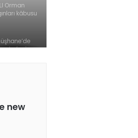
LI Orman
ınları kâbusu
adı! İşte
lerle
adelede son
üşhane’de
um… Bakan
nda feci
klı: 110
 !
ın kontrol
a alındı
he new