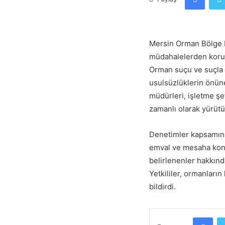
Mersin Orman Bölge 
müdahalelerden korun
Orman suçu ve suçla 
usulsüzlüklerin önün
müdürleri, işletme şe
zamanlı olarak yürütü
Denetimler kapsamında
emval ve mesaha kontr
belirlenenler hakkınd
Yetkililer, ormanları
bildirdi.
Fac