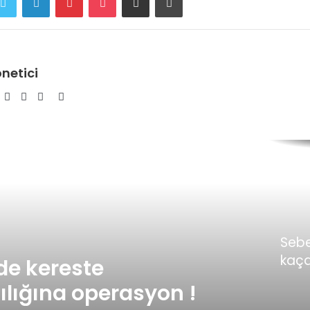
netici
Facebook
Twitter
YouTube
Pinterest
Instagram
Rus 
ku
endü
şirke
ortak
geliş
Sebe
kaça
de kereste
oper
lığına operasyon !