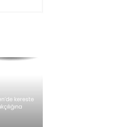
kereste
strisi
tleri yeni Türk
lıklar
tiriyor !
n’de kereste
kçılığına
asyon !