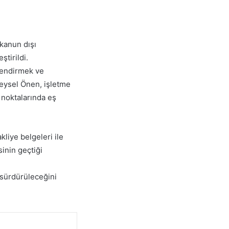
kanun dışı
tirildi.
lendirmek ve
eysel Önen, işletme
 noktalarında eş
liye belgeleri ile
inin geçtiği
z sürdürüleceğini