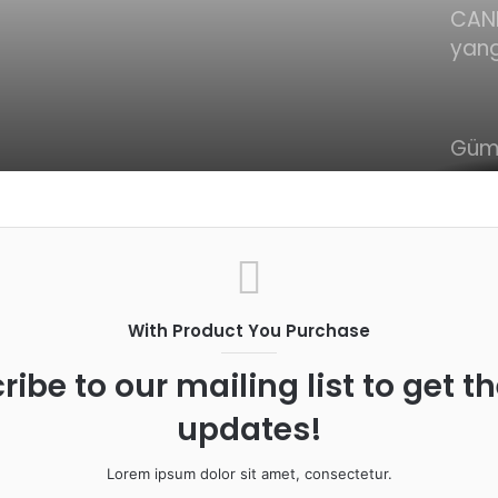
CAN
yang
başl
alev
müc
Güm
dur
orma
Yuma
ölüm
yang
altın
With Product You Purchase
ribe to our mailing list to get t
updates!
Lorem ipsum dolor sit amet, consectetur.