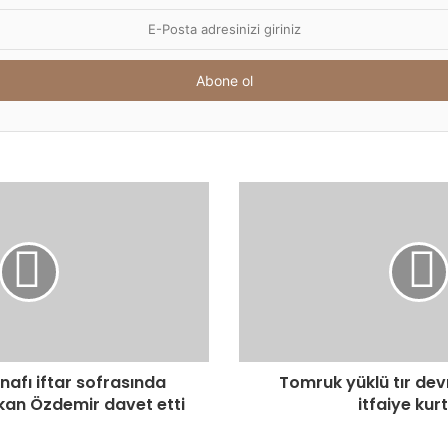
afı iftar sofrasında
Tomruk yüklü tır devr
kan Özdemir davet etti
itfaiye kur