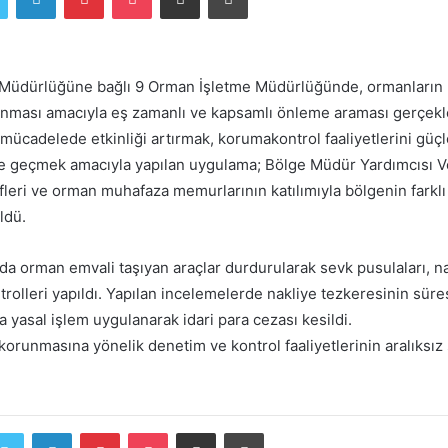
göndermek
Müdürlüğüne bağlı 9 Orman İşletme Müdürlüğünde, ormanların 
ması amacıyla eş zamanlı ve kapsamlı önleme araması gerçekleş
mücadelede etkinliği artırmak, korumakontrol faaliyetlerini güç
e geçmek amacıyla yapılan uygulama; Bölge Müdür Yardımcısı V
fleri ve orman muhafaza memurlarının katılımıyla bölgenin farklı
ldü.
 orman emvali taşıyan araçlar durdurularak sevk pusulaları, nak
olleri yapıldı. Yapılan incelemelerde nakliye tezkeresinin süres
a yasal işlem uygulanarak idari para cezası kesildi.
n korunmasına yönelik denetim ve kontrol faaliyetlerinin aralıksı
ebook
Twitter
LinkedIn
Pinterest
Pocket
E-Posta ile paylaş
Yazdır