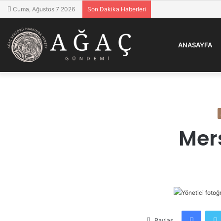
Cuma, Ağustos 7 2026
Son Dakika Haberleri
ANASAYFA
Mer
Faceb
Paylaş