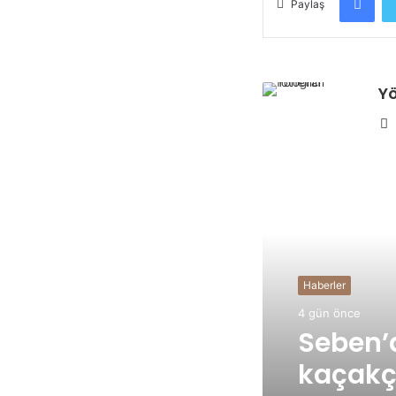
Paylaş
Yö
Sonrakini O
Haberler
4 gün önce
Seben’
kaçakçı