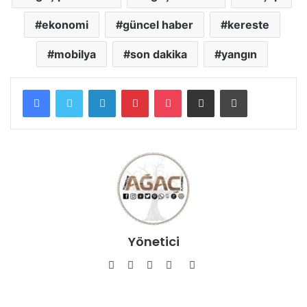
ekonomi
güncel haber
kereste
mobilya
son dakika
yangın
Facebook
Twitter
LinkedIn
Pinterest
Pocket
E-Posta ile paylaş
Yazdır
Yönetici
Facebook
Twitter
YouTube
Pinterest
Instagram