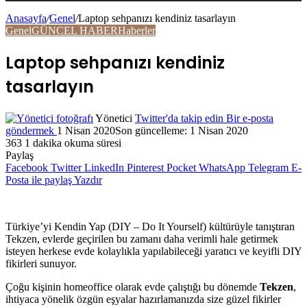
Anasayfa
/
Genel
/
Laptop sehpanızı kendiniz tasarlayın
Genel
GÜNCEL HABER
Haberler
Laptop sehpanızı kendiniz
tasarlayın
Yönetici
Twitter'da takip edin
Bir e-posta
göndermek
1 Nisan 2020
Son güncelleme: 1 Nisan 2020
363
1 dakika okuma süresi
Paylaş
Facebook
Twitter
LinkedIn
Pinterest
Pocket
WhatsApp
Telegram
E-
Posta ile paylaş
Yazdır
Türkiye’yi Kendin Yap (DIY – Do It Yourself) kültürüyle tanıştıran
Tekzen, evlerde geçirilen bu zamanı daha verimli hale getirmek
isteyen herkese evde kolaylıkla yapılabileceği yaratıcı ve keyifli DIY
fikirleri sunuyor.
Çoğu kişinin homeoffice olarak evde çalıştığı bu dönemde
Tekzen
,
ihtiyaca yönelik özgün eşyalar hazırlamanızda size güzel fikirler