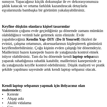
sunuyor. Yapacağınız küçük dokunuşlar ile ev dekorasyonunuza
şıklık katacak ve ortama farklılık kazandıracak detaylarla
eşyalarınızda bambaşka bir görünüm yakalayabilirsiniz.
Keyfine düşkün olanlara kişisel tasarımlar
Vaktimizin çoğunu evde geçirdiğimiz şu dönemde zamanı mümkün
olabildiğince verimli hale getirmek sizin elinizde. Evde
yapabileceğiniz
Kendin Yap
–
DIY
(
Do It Yourself
) fikirleri ile
evinizi, çalışma ortamınızı, aksesuarlarınızı kişileştirerek gününüzü
keyiflendirebilirsiniz. Çoğu kişinin evden çalıştığı bir dönemdeyiz.
Maillerinizi bazen kanepede bazen de yatağınızda kontrol etmek
istiyor olabilirsiniz. Tam da bu dönemde kendi
laptop
sehpa
nızı
yaparak rahatlığınıza rahatlık katabilir, maillerinizi kanepenizde ya
da yatağınızda keyifle kontrol edebilirsiniz. Düşük maliyeti ve pratik
şekilde yapılması sayesinde artık kendi laptop sehpanız olacak.
Kendi laptop sehpanızı yapmak için ihtiyacınız olan
malzemeler;
• Kereste
• Ahşap askı
• Akülü vidalama