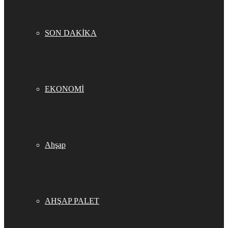
SON DAKİKA
EKONOMİ
Ahşap
AHŞAP PALET