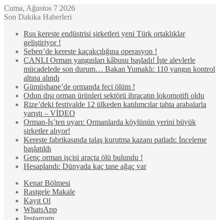
Cuma, Ağustos 7 2026
Son Dakika Haberleri
Rus kereste endüstrisi şirketleri yeni Türk ortaklıklar
geliştiriyor !
Seben’de kereste kaçakçılığına operasyon !
CANLI Orman yangınları kâbusu başladı! İşte alevlerle
mücadelede son durum… Bakan Yumaklı: 110 yangın kontrol
altına alındı
Gümüşhane’de ormanda feci ölüm !
Odun dışı orman ürünleri sektörü ihracatın lokomotifi oldu
Rize’deki festivalde 12 ülkeden katılımcılar tahta arabalarla
yarıştı – VİDEO
Orman-İş’ten uyarı: Ormanlarda köylünün yerini büyük
şirketler alıyor!
Kereste fabrikasında talaş kurutma kazanı patladı: İnceleme
başlatıldı
Genç orman işçisi araçta ölü bulundu !
Hesaplandı: Dünyada kaç tane ağaç var
Kenar Bölmesi
Rastgele Makale
Kayıt Ol
WhatsApp
Instagram