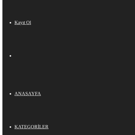
Kayıt Ol
ANASAYFA
KATEGORILER