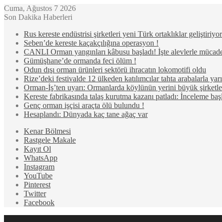
Cuma, Ağustos 7 2026
Son Dakika Haberleri
Rus kereste endüstrisi şirketleri yeni Türk ortaklıklar geliştiriyor
Seben’de kereste kaçakçılığına operasyon !
CANLI Orman yangınları kâbusu başladı! İşte alevlerle mücad
Gümüşhane’de ormanda feci ölüm !
Odun dışı orman ürünleri sektörü ihracatın lokomotifi oldu
Rize’deki festivalde 12 ülkeden katılımcılar tahta arabalarla ya
Orman-İş’ten uyarı: Ormanlarda köylünün yerini büyük şirketler
Kereste fabrikasında talaş kurutma kazanı patladı: İnceleme başl
Genç orman işçisi araçta ölü bulundu !
Hesaplandı: Dünyada kaç tane ağaç var
Kenar Bölmesi
Rastgele Makale
Kayıt Ol
WhatsApp
Instagram
YouTube
Pinterest
Twitter
Facebook