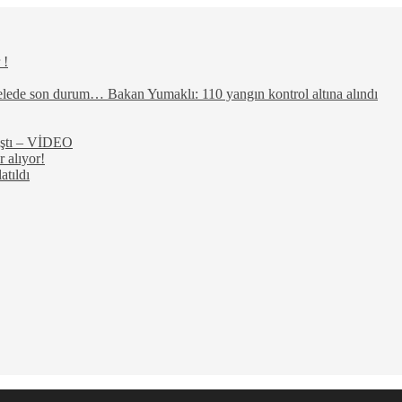
 !
elede son durum… Bakan Yumaklı: 110 yangın kontrol altına alındı
rıştı – VİDEO
 alıyor!
atıldı