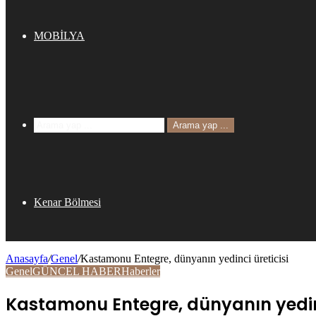
MOBİLYA
Arama yap ...
Kenar Bölmesi
Anasayfa
/
Genel
/
Kastamonu Entegre, dünyanın yedinci üreticisi
Genel
GÜNCEL HABER
Haberler
Kastamonu Entegre, dünyanın yedinc