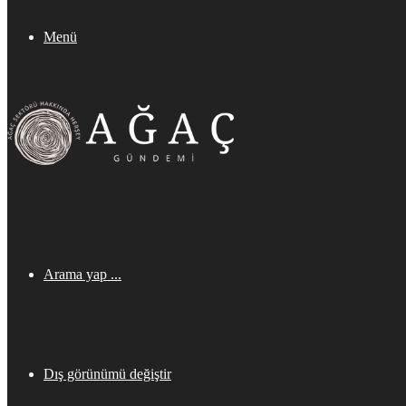
Menü
Arama yap ...
Dış görünümü değiştir