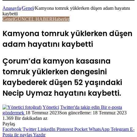
Anasayfa
/
Genel
/
Kamyona tomruk yüklerken düşen adam hayatını
kaybetti
Genel
GÜNCEL HABER
Haberler
Kamyona tomruk yüklerken düşen
adam hayatını kaybetti
Çorum’da kamyon kasasına
tomruk yüklerken dengesini
kaybederek düşen 52 yaşındaki
Necip Uymaz hayatını kaybetti.
Yönetici
Twitter'da takip edin
Bir e-posta
göndermek
18 Temmuz 2023
Son güncelleme: 18 Temmuz 2023
1.369
Bir dakikadan az
Paylaş
Facebook
Twitter
LinkedIn
Pinterest
Pocket
WhatsApp
Telegram
E-
Posta ile paylaş
Yazdır