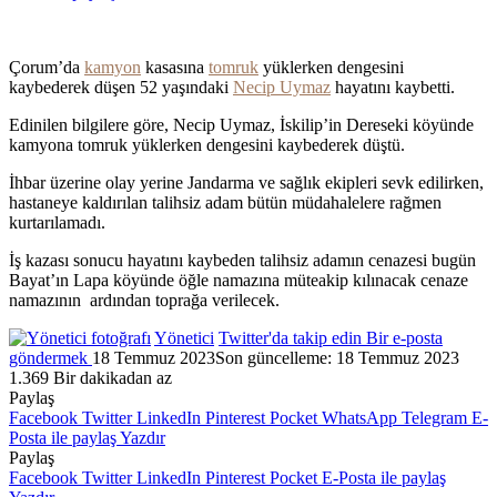
Çorum’da
kamyon
kasasına
tomruk
yüklerken dengesini
kaybederek düşen 52 yaşındaki
Necip Uymaz
hayatını kaybetti.
Edinilen bilgilere göre, Necip Uymaz, İskilip’in Dereseki köyünde
kamyona tomruk yüklerken dengesini kaybederek düştü.
İhbar üzerine olay yerine Jandarma ve sağlık ekipleri sevk edilirken,
hastaneye kaldırılan talihsiz adam bütün müdahalelere rağmen
kurtarılamadı.
İş kazası sonucu hayatını kaybeden talihsiz adamın cenazesi bugün
Bayat’ın Lapa köyünde öğle namazına müteakip kılınacak cenaze
namazının ardından toprağa verilecek.
Yönetici
Twitter'da takip edin
Bir e-posta
göndermek
18 Temmuz 2023
Son güncelleme: 18 Temmuz 2023
1.369
Bir dakikadan az
Paylaş
Facebook
Twitter
LinkedIn
Pinterest
Pocket
WhatsApp
Telegram
E-
Posta ile paylaş
Yazdır
Paylaş
Facebook
Twitter
LinkedIn
Pinterest
Pocket
E-Posta ile paylaş