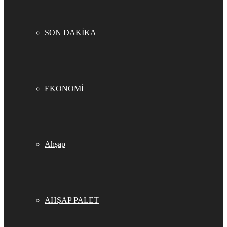
SON DAKİKA
EKONOMİ
Ahşap
AHŞAP PALET