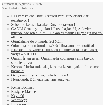
Cumartesi, Ağustos 8 2026
Son Dakika Haberleri
Rus kereste endüstrisi şirketleri yeni Türk ortaklıklar
geliştiriyor !
Seben’de kereste kaçakçılığına operasyon !
CANLI Orman yangınları kâbusu başladı! İşte alevlerle
mücadelede son durum… Bakan Yumaklı: 110 yangın kontrol
altına alındı
Gümüşhane’de ormanda feci ölüm !
Odun dışı orman ürünleri sektörü ihracatın lokomotifi oldu
Rize’deki festivalde 12 ülkeden katılımcılar tahta arabalarla
yarıştı – VİDEO
Orman-İş’ten uyarı: Ormanlarda köylünün yerini büyük
şirketler alıyor!
Kereste fabrikasında talaş kurutma kazanı patladı: İnceleme
başlatıldı
Genç orman işçisi araçta ölü bulundu !
Hesaplandı: Dünyada kaç tane ağaç var
Kenar Bölmesi
Rastgele Makale
Kayıt Ol
WhatsApp
Instagram