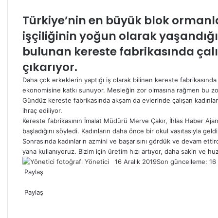
ile
paylaş
Türkiye’nin en büyük blok ormanla
işçiliğinin yoğun olarak yaşandığ
bulunan kereste fabrikasında çal
çıkarıyor.
Daha çok erkeklerin yaptığı iş olarak bilinen kereste fabrikasın
ekonomisine katkı sunuyor. Mesleğin zor olmasına rağmen bu zorl
Gündüz kereste fabrikasında akşam da evlerinde çalışan kadınların
ihraç ediliyor.
Kereste fabrikasının İmalat Müdürü Merve Çakır, İhlas Haber Ajan
başladığını söyledi. Kadınların daha önce bir okul vasıtasıyla geld
Sonrasında kadınların azmini ve başarısını gördük ve devam ettird
yana kullanıyoruz. Bizim için üretim hızı artıyor, daha sakin ve hu
Yönetici
Twitter'da
Bir
16 Aralık 2019
Son güncelleme: 16 
Paylaş
takip
e-
Facebook
Twitter
LinkedIn
Pinterest
Pocket
WhatsApp
Telegram
E-
Yazdır
edin
posta
Paylaş
Posta
göndermek
Facebook
Twitter
LinkedIn
Pinterest
Pocket
E-
Yazdır
ile
Posta
paylaş