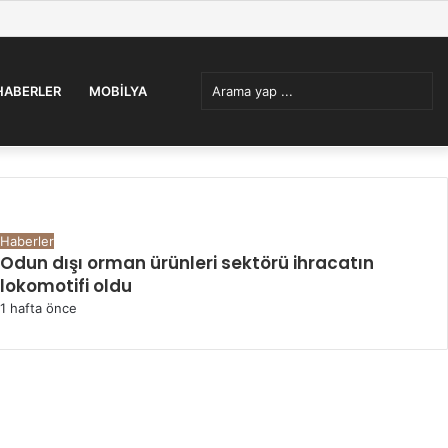
Facebook
Twitter
Pinterest
YouTube
Instagram
WhatsApp
Kayıt
Rastgel
Ken
Ol
Makale
Böl
Kenar
Ara
 HABERLER
MOBİLYA
Bölmesi
yap
Göz Atın
Kapalı
Haberler
Odun dışı orman ürünleri sektörü ihracatın
lokomotifi oldu
1 hafta önce
...