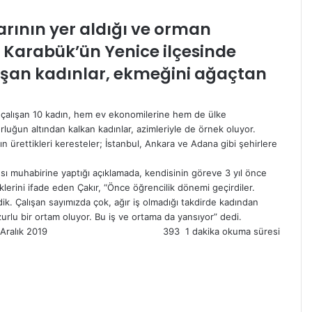
rının yer aldığı ve orman
ı Karabük’ün Yenice ilçesinde
ışan kadınlar, ekmeğini ağaçtan
da çalışan 10 kadın, hem ev ekonomilerine hem de ülke
uğun altından kalkan kadınlar, azimleriyle de örnek oluyor.
 ürettikleri keresteler; İstanbul, Ankara ve Adana gibi şehirlere
sı muhabirine yaptığı açıklamada, kendisinin göreve 3 yıl önce
iklerini ifade eden Çakır, “Önce öğrencilik dönemi geçirdiler.
ik. Çalışan sayımızda çok, ağır iş olmadığı takdirde kadından
zurlu bir ortam oluyor. Bu iş ve ortama da yansıyor” dedi.
Aralık 2019
393
1 dakika okuma süresi