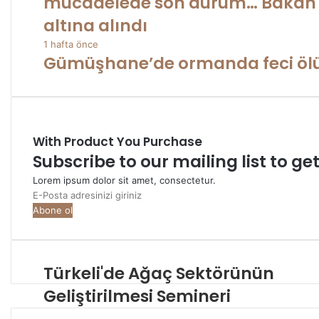
mücadelede son durum… Bakan Y
altına alındı
1 hafta önce
Gümüşhane’de ormanda feci öl
With Product You Purchase
Subscribe to our mailing list to g
Lorem ipsum dolor sit amet, consectetur.
E-
Posta
adresinizi
giriniz
Türkeli'de Ağaç Sektörünün
Geliştirilmesi Semineri