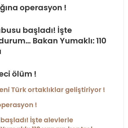
ığına operasyon !
busu başladı! İşte
durum… Bakan Yumaklı: 110
ı
ci ölüm !
eni Türk ortaklıklar geliştiriyor !
operasyon !
aşladı! İşte alevlerle