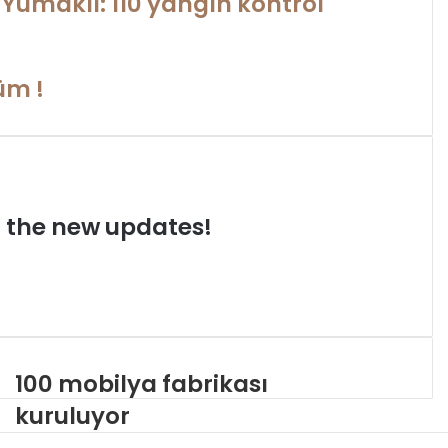
umaklı: 110 yangın kontrol
üm !
et the new updates!
100 mobilya fabrikası
kuruluyor