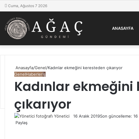
Cuma, Ağustos 7 2026
ANASAYFA
Anasayfa
/
Genel
/
Kadınlar ekmeğini keresteden çıkarıyor
Genel
Haberler
İş
Kadınlar ekmeğini
çıkarıyor
Yönetici
Twitter'da
Bir
16 Aralık 2019
Son güncelleme: 16 
Paylaş
takip
e-
Facebook
Twitter
LinkedIn
Pinterest
Pocket
WhatsApp
Telegram
E-
Yazdır
edin
posta
Posta
göndermek