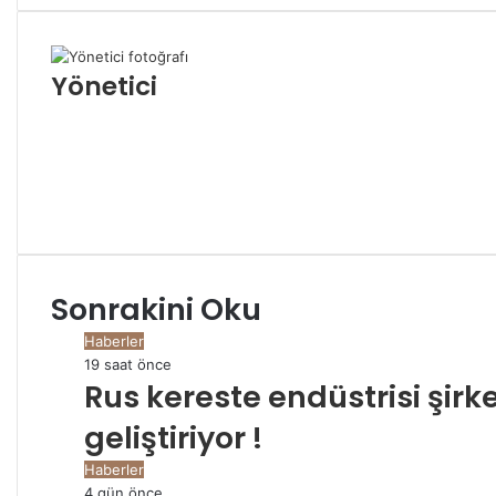
ile
paylaş
Yönetici
Facebook
Twitter
YouTube
Pinterest
Instagram
Sonrakini Oku
Haberler
19 saat önce
Rus kereste endüstrisi şirke
geliştiriyor !
Haberler
4 gün önce