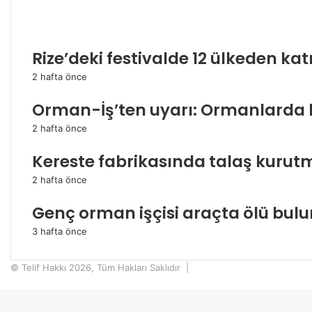
İlgili Makaleler
Rize’deki festivalde 12 ülkeden kat
2 hafta önce
Orman-İş’ten uyarı: Ormanlarda kö
2 hafta önce
Kereste fabrikasında talaş kurutm
2 hafta önce
Genç orman işçisi araçta ölü bulu
3 hafta önce
© Telif Hakkı 2026, Tüm Hakları Saklıdır |
Başa
dön
tuşu