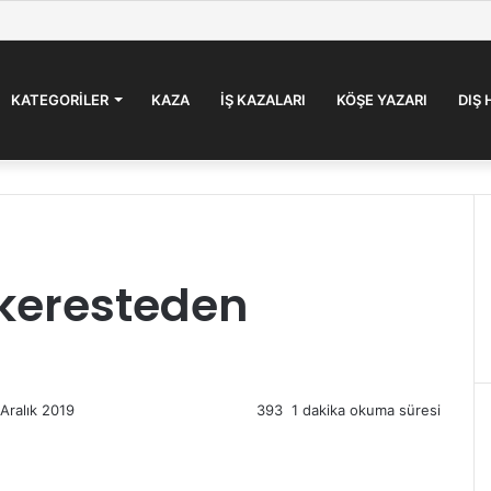
KATEGORILER
KAZA
İŞ KAZALARI
KÖŞE YAZARI
DIŞ
 keresteden
Aralık 2019
393
1 dakika okuma süresi