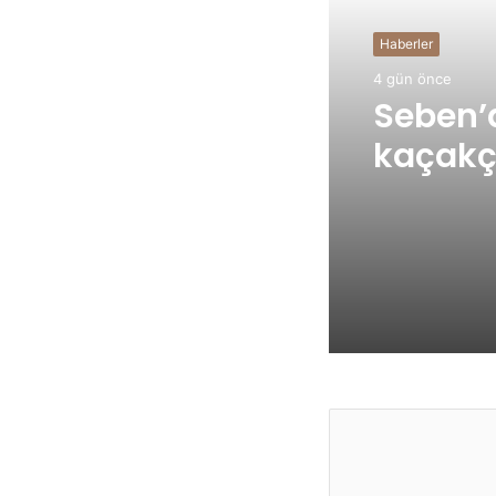
Haberler
4 gün önce
Seben’
kaçakçı