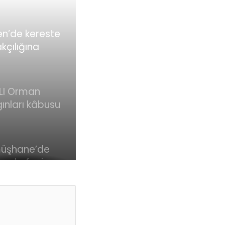
tleri yeni Türk
lıklar
tiriyor !
n’de kereste
kçılığına
asyon !
LI Orman
ınları kâbusu
adı! İşte
lerle
adelede son
üşhane’de
um… Bakan
nda feci
klı: 110
 !
ın kontrol
a alındı