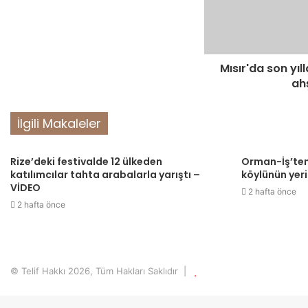
Mısır'da son yıll
ah
İlgili Makaleler
Rize’deki festivalde 12 ülkeden
Orman-İş’ten
katılımcılar tahta arabalarla yarıştı –
köylünün yerin
VİDEO
2 hafta önce
2 hafta önce
© Telif Hakkı 2026, Tüm Hakları Saklıdır |