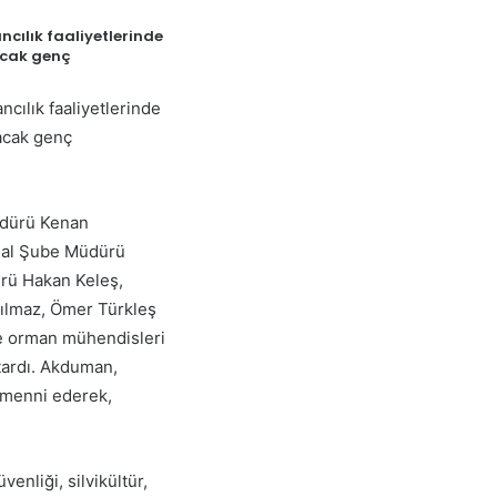
cılık faaliyetlerinde
lacak genç
cılık faaliyetlerinde
lacak genç
üdürü Kenan
mal Şube Müdürü
rü Hakan Keleş,
ılmaz, Ömer Türkleş
e orman mühendisleri
tardı. Akduman,
temenni ederek,
enliği, silvikültür,