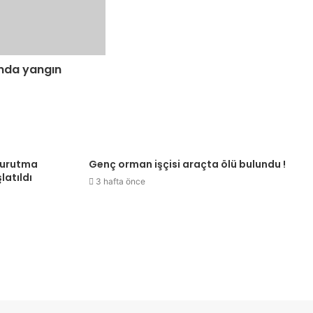
ında yangın
kurutma
Genç orman işçisi araçta ölü bulundu !
latıldı
3 hafta önce