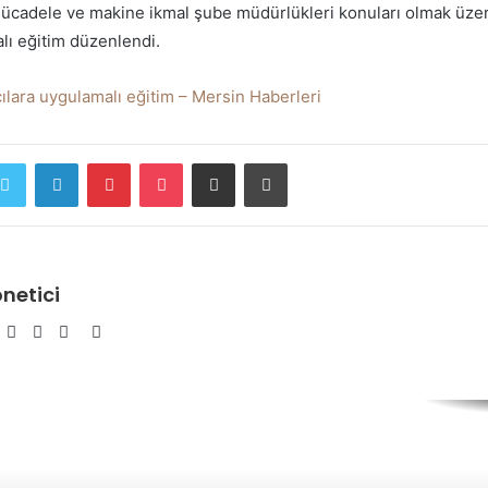
 mücadele ve makine ikmal şube müdürlükleri konuları olmak üze
lı eğitim düzenlendi.
lara uygulamalı eğitim – Mersin Haberleri
ebook
Twitter
LinkedIn
Pinterest
Pocket
E-Posta ile paylaş
Yazdır
netici
Facebook
Twitter
YouTube
Pinterest
Instagram
Rus 
ku
endü