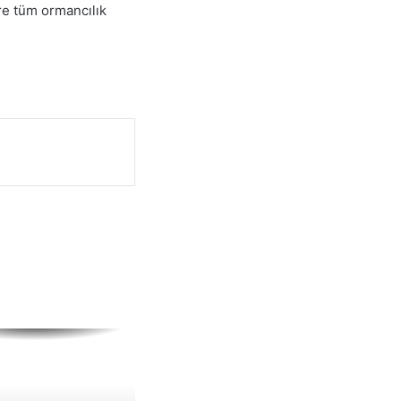
re tüm ormancılık
kereste
strisi