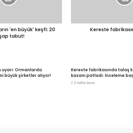
arın 'en büyük' keşfi: 20
Kereste fabrikas
şap tabut!
 uyarı: Ormanlarda
Kereste fabrikasında talaş 
i büyük şirketler alıyor!
kazanı patladı: İnceleme baş
2 hafta önce