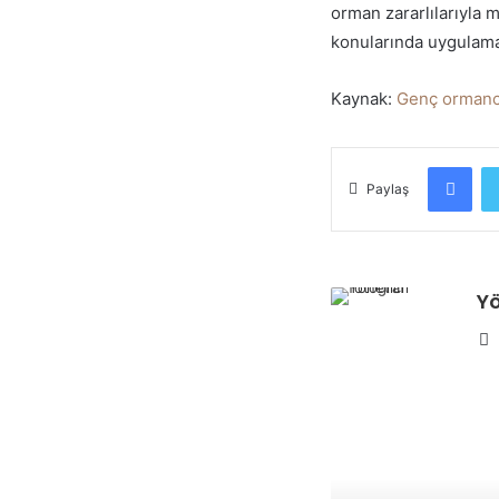
orman zararlılarıyla
konularında uygulama
Kaynak:
Genç ormancı
Fac
Paylaş
Yö
Sonrakini O