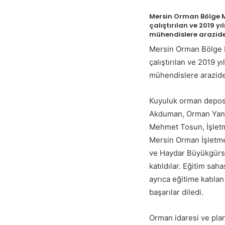
Mersin Orman Bölge M
çalıştırılan ve 2019 y
mühendislere arazide 
Mersin Orman Bölge M
çalıştırılan ve 2019 y
mühendislere arazide 
Kuyuluk orman depos
Akduman, Orman Yang
Mehmet Tosun, İşlet
Mersin Orman İşletm
ve Haydar Büyükgürs
katıldılar. Eğitim sa
ayrıca eğitime katıla
başarılar diledi.
Orman idaresi ve plan