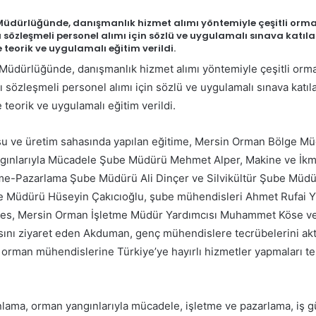
üdürlüğünde, danışmanlık hizmet alımı yöntemiyle çeşitli orman
ılı sözleşmeli personel alımı için sözlü ve uygulamalı sınava katı
teorik ve uygulamalı eğitim verildi.
üdürlüğünde, danışmanlık hizmet alımı yöntemiyle çeşitli orman
ılı sözleşmeli personel alımı için sözlü ve uygulamalı sınava katı
teorik ve uygulamalı eğitim verildi.
u ve üretim sahasında yapılan eğitime, Mersin Orman Bölge M
ınlarıyla Mücadele Şube Müdürü Mehmet Alper, Makine ve İk
me-Pazarlama Şube Müdürü Ali Dinçer ve Silvikültür Şube Müdü
e Müdürü Hüseyin Çakıcıoğlu, şube mühendisleri Ahmet Rufai Y
es, Mersin Orman İşletme Müdür Yardımcısı Muhammet Köse v
hasını ziyaret eden Akduman, genç mühendislere tecrübelerini ak
n orman mühendislerine Türkiye’ye hayırlı hizmetler yapmaları 
lama, orman yangınlarıyla mücadele, işletme ve pazarlama, iş güv