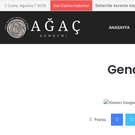
Seben’de kereste kaç
Cuma, Ağustos 7 2026
Son Dakika Haberleri
ANASAYFA
Gen
Faceb
Paylaş