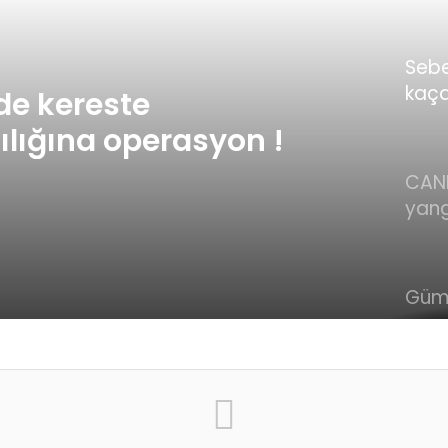
şirke
ortak
geliş
Sebe
kaça
de kereste
oper
lığına operasyon !
CAN
yang
başl
alev
müc
Güm
dur
orma
Yuma
ölüm
yang
altın