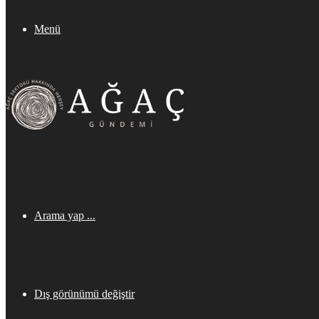
Menü
Arama yap ...
Dış görünümü değiştir