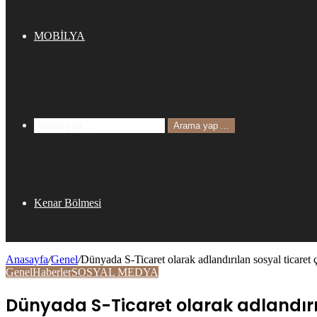
MOBİLYA
Arama yap ...
Kenar Bölmesi
Anasayfa
/
Genel
/
Dünyada S-Ticaret olarak adlandırılan sosyal ticaret 
Genel
Haberler
SOSYAL MEDYA
Dünyada S-Ticaret olarak adlandırıl