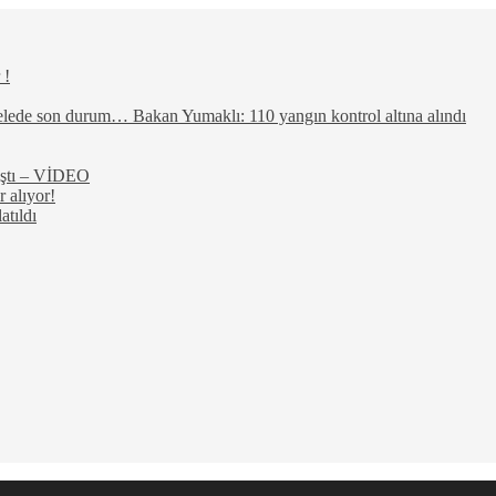
 !
elede son durum… Bakan Yumaklı: 110 yangın kontrol altına alındı
rıştı – VİDEO
 alıyor!
atıldı