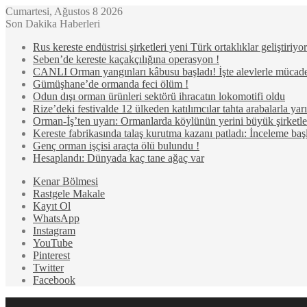
Cumartesi, Ağustos 8 2026
Son Dakika Haberleri
Rus kereste endüstrisi şirketleri yeni Türk ortaklıklar geliştiriyor
Seben’de kereste kaçakçılığına operasyon !
CANLI Orman yangınları kâbusu başladı! İşte alevlerle mücad
Gümüşhane’de ormanda feci ölüm !
Odun dışı orman ürünleri sektörü ihracatın lokomotifi oldu
Rize’deki festivalde 12 ülkeden katılımcılar tahta arabalarla ya
Orman-İş’ten uyarı: Ormanlarda köylünün yerini büyük şirketler
Kereste fabrikasında talaş kurutma kazanı patladı: İnceleme başl
Genç orman işçisi araçta ölü bulundu !
Hesaplandı: Dünyada kaç tane ağaç var
Kenar Bölmesi
Rastgele Makale
Kayıt Ol
WhatsApp
Instagram
YouTube
Pinterest
Twitter
Facebook