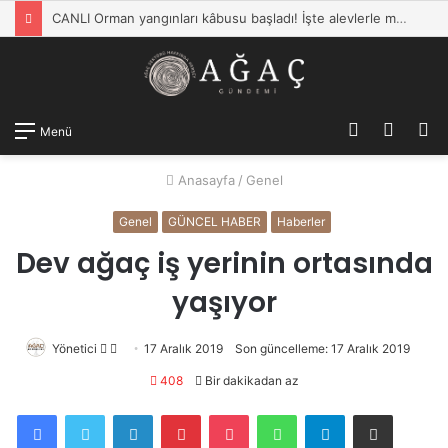
CANLI Orman yangınları kâbusu başladı! İşte alevlerle mücadelede son durum… Bakan Yumaklı: 110 yangın kontrol altına alındı
Kayıt
Dış
A
Menü
Ol
görün
y
Anasayfa
/
Genel
değişti
...
Genel
GÜNCEL HABER
Haberler
Dev ağaç iş yerinin ortasında
yaşıyor
Yönetici
Twitter'da
Bir
17 Aralık 2019
Son güncelleme: 17 Aralık 2019
takip
e-
408
Bir dakikadan az
edin
posta
Facebook
Twitter
LinkedIn
Pinterest
Pocket
WhatsApp
Telegram
E-Posta ile paylaş
göndermek