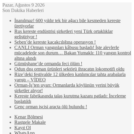
Pazar, Ağustos 9 2026
Son Dakika Haberleri
İnanılmaz! 600 yıldır tek bir ağacı bile kesmeden kereste
üretiyorlar
Rus kereste endüstrisi şirketleri yeni Türk ortaklıklar
geliştiriyor !
Seben’de kereste kaçakçılığına operasyon !
CANLI Orman yangınları kâbusu başladı! İşte alevlerle
mücadelede son durum… Bakan Yumaklı: 110 yangın kontrol
altına alındı
Gümüşhane’de ormanda feci ölüm !
Odun dışı orman ürünleri sektörü ihracatın lokomotifi oldu
Rize’deki festivalde 12 ülkeden katılımcılar tahta arabalarla
yarıştı – VİDEO
Orman-İş’ten uyarı: Ormanlarda köylünün yerini büyük
şirketler alıyor!
Kereste fabrikasında talaş kurutma kazanı patladı: İnceleme
başlatıldı
Genç orman işçisi araçta ölü bulundu !
Kenar Bölmesi
Rastgele Makale
Kayıt Ol
WhatsApp