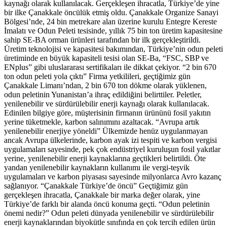
kaynağı olarak kullanılacak. Gerçekleşen ihracatla, Türkiye’de yine
bir ilke Çanakkale öncülük etmiş oldu. Çanakkale Organize Sanayi
Bölgesi’nde, 24 bin metrekare alan üzerine kurulu Entegre Kereste
İmalatı ve Odun Peleti tesisinde, yıllık 75 bin ton üretim kapasitesine
sahip SE-BA orman ürünleri tarafından bir ilk gerçekleştirildi.
Üretim teknolojisi ve kapasitesi bakımından, Türkiye’nin odun peleti
üretiminde en büyük kapasiteli tesisi olan SE-Ba, “FSC, SBP ve
ENplus” gibi uluslararası sertifikaları ile dikkat çekiyor. “2 bin 670
ton odun peleti yola çıktı” Firma yetkilileri, geçtiğimiz gün
Çanakkale Limanı’ndan, 2 bin 670 ton dökme olarak yüklenen,
odun peletinin Yunanistan’a ihraç edildiğini belirttiler. Peletler,
yenilenebilir ve sürdürülebilir enerji kaynağı olarak kullanılacak.
Edinilen bilgiye göre, müşterisinin firmanın ürününü fosil yakıtın
yerine tüketmekle, karbon salınımını azaltacak. “Avrupa artık
yenilenebilir enerjiye yöneldi” Ülkemizde henüz uygulanmayan
ancak Avrupa ülkelerinde, karbon ayak izi tespiti ve karbon vergisi
uygulamaları sayesinde, pek çok endüstriyel kuruluşun fosil yakıtlar
yerine, yenilenebilir enerji kaynaklarına geçtikleri belirtildi. Öte
yandan yenilenebilir kaynakların kullanımı ile vergi-teşvik
uygulamaları ve karbon piyasası sayesinde milyonlarca Avro kazanç
sağlanıyor. “Çanakkale Türkiye’de öncü” Geçtiğimiz gün
gerçekleşen ihracatla, Çanakkale bir marka değer olarak, yine
Türkiye’de farklı bir alanda öncü konuma geçti. “Odun peletinin
önemi nedir?” Odun peleti dünyada yenilenebilir ve sürdürülebilir
enerji kaynaklarından biyokütle sınıfında en çok tercih edilen ürün