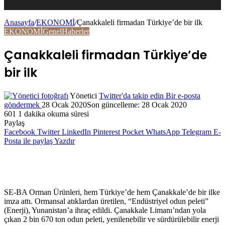
Anasayfa
/
EKONOMİ
/
Çanakkaleli firmadan Türkiye’de bir ilk
EKONOMİ
Genel
Haberler
Çanakkaleli firmadan Türkiye’de
bir ilk
Yönetici
Twitter'da takip edin
Bir e-posta
göndermek
28 Ocak 2020
Son güncelleme: 28 Ocak 2020
601
1 dakika okuma süresi
Paylaş
Facebook
Twitter
LinkedIn
Pinterest
Pocket
WhatsApp
Telegram
E-
Posta ile paylaş
Yazdır
SE-BA Orman Ürünleri, hem Türkiye’de hem Çanakkale’de bir ilke
imza attı. Ormansal atıklardan üretilen, “Endüstriyel odun peleti”
(Enerji), Yunanistan’a ihraç edildi. Çanakkale Limanı’ndan yola
çıkan 2 bin 670 ton odun peleti, yenilenebilir ve sürdürülebilir enerji