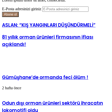
Lorem ipsum dolor sit amet, consectetur.
E-Posta adresinizi giriniz
ASLAN: “KIŞ YANGINLARI DÜŞÜNDÜRMELİ”
81 yıllık orman ürünleri firmasının iflası
açıklandı!
İlgili Makaleler
Gümüşhane’de ormanda feci ölüm !
2 hafta önce
Odun dışı orman ürünleri sektörü ihracatın
lokomotifi oldu