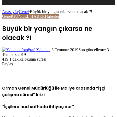
Anasayfa
/
Genel
/
Büyük bir yangın çıkarsa ne olacak ?!
Genel
GÜNCEL HABER
Haberler
Bölmesi
Büyük bir yangın çıkarsa ne
olacak ?!
Yönetici
Twitter'da
Bir
3 Temmuz 2019
Son güncelleme: 3
Temmuz 2019
takip
e-
419
1 dakika okuma süresi
edin
posta
Paylaş
göndermek
Facebook
Twitter
LinkedIn
Pinterest
Pocket
WhatsApp
Telegram
E-
Yazdır
Posta
ile
paylaş
Orman Genel Müdürlüğü ile Maliye arasında “işçi
çalışma süresi” krizi
“İşçilere had safhada ihtiyaç var”