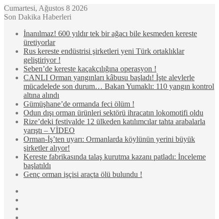
Cumartesi, Ağustos 8 2026
Son Dakika Haberleri
İnanılmaz! 600 yıldır tek bir ağacı bile kesmeden kereste
üretiyorlar
Rus kereste endüstrisi şirketleri yeni Türk ortaklıklar
geliştiriyor !
Seben’de kereste kaçakçılığına operasyon !
CANLI Orman yangınları kâbusu başladı! İşte alevlerle
mücadelede son durum… Bakan Yumaklı: 110 yangın kontrol
altına alındı
Gümüşhane’de ormanda feci ölüm !
Odun dışı orman ürünleri sektörü ihracatın lokomotifi oldu
Rize’deki festivalde 12 ülkeden katılımcılar tahta arabalarla
yarıştı – VİDEO
Orman-İş’ten uyarı: Ormanlarda köylünün yerini büyük
şirketler alıyor!
Kereste fabrikasında talaş kurutma kazanı patladı: İnceleme
başlatıldı
Genç orman işçisi araçta ölü bulundu !
Kenar
Bölmesi
Rastgele
Makale
Kayıt
Ol
WhatsApp