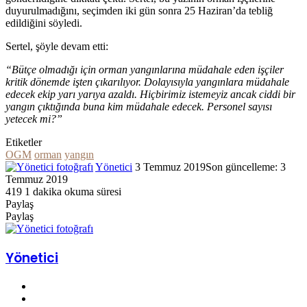
duyurulmadığını, seçimden iki gün sonra 25 Haziran’da tebliğ
edildiğini söyledi.
Sertel, şöyle devam etti:
“Bütçe olmadığı için orman yangınlarına müdahale eden işçiler
kritik dönemde işten çıkarılıyor. Dolayısıyla yangınlara müdahale
edecek ekip yarı yarıya azaldı. Hiçbirimiz istemeyiz ancak ciddi bir
yangın çıktığında buna kim müdahale edecek. Personel sayısı
yetecek mi?”
Etiketler
OGM
orman
yangın
Yönetici
Twitter'da
Bir
3 Temmuz 2019
Son güncelleme: 3
Temmuz 2019
takip
e-
419
1 dakika okuma süresi
edin
posta
Paylaş
göndermek
Facebook
Twitter
LinkedIn
Pinterest
Pocket
WhatsApp
Telegram
E-
Yazdır
Paylaş
Posta
Facebook
Twitter
LinkedIn
Pinterest
Pocket
E-
Yazdır
ile
Posta
paylaş
ile
Yönetici
paylaş
Facebook
Twitter