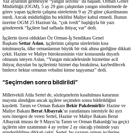
Yaz aylarının gelmesiyle “yangın sezonu” da başladı. Orman Genel
Müdürlüğü (OGM), 5 ay 29 gün çalıştırılan yangın söndürmede de
görev yapan işçilerin çalışma sürelerinin 9 ay 29 güne çıkarılmasını
istedi. Ancak müdürlüğün bu teklifini Maliye kabul etmedi. Bunun
üzerine OGM 25 Haziran’da, “çok ivedi” başlığıyla bir yazı
göndererek “İşçilere had safhada ihtiyaç var” dedi.
İşçilerin üyesi oldukları Öz Orman-İş Sendikası Genel
Başkanı
Settar Aslan
, işçilerinin çalışma sürelerinin kısa
tutulmasıyla, ülke ormanlarının büyük bir risk altına girdiğine dikkati
çekti. Hazine ve Maliye bürokrasisinin vize konusunda duyarlı
olmasını isteyen Aslan, “Yangın mücadelesinde hizmetine acil
ihtiyaç duyulan bu işçilerimiz hizmet dışı bırakılırsa, kaybedilecek
binlerce hektar ormanın vebalini kimse taşıyamaz” dedi.
“Seçimden sonra bildirildi”
Milletvekili Atila Sertel de, sözleşmelerin kısaltılması kararının
mayısta alındığını ancak işçilere seçimden sonra bildirildiğini
kaydetti. Tarım ve Orman Bakanı
Bekir Pakdemirli
ile Hazine ve
Maliye Bakanı
Berat Albayrak
’ın yanıtlaması istemiyle iki ayrı
soru önergesi de veren Sertel, Hazine ve Maliye Bakanı Berat
Albayrak imzası ile 9 Mayıs’ta Tarım ve Orman Bakanlığı’na geçici
işçilerin süre uzatımının 4 ay yerine 2 ay olacağı yönünde yazı
gönderildiğine dikkati çekti. Sertel, bu yazının orman işçilerine