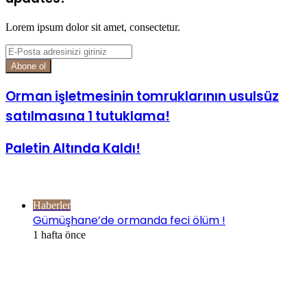
Lorem ipsum dolor sit amet, consectetur.
E-
Posta
adresinizi
giriniz
Orman işletmesinin tomruklarının usulsüz
satılmasına 1 tutuklama!
Paletin Altında Kaldı!
Göz Atın
Kapalı
Haberler
Gümüşhane’de ormanda feci ölüm !
1 hafta önce
İlgili Makaleler