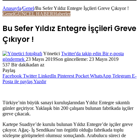
Anasayfa
/
Genel
/
Bu Sefer Yıldız Entegre İşçileri Greve Çıkıyor !
Genel
GÜNCEL HABER
Haberler
Bu Sefer Yıldız Entegre İşçileri Greve
Çıkıyor !
Yönetici
Twitter'da takip edin
Bir e-posta
göndermek
23 Mayıs 2019
Son güncelleme: 23 Mayıs 2019
537
Bir dakikadan az
Paylaş
Facebook
Twitter
LinkedIn
Pinterest
Pocket
WhatsApp
Telegram
E-
Posta ile paylaş
Yazdır
Türkiye’nin büyük sanayi kuruluşlarından Yıldız Entegre sıkıntılı
günler geçiriyor. Yaklaşık bin 200 çalışanı bulunan fabrikada işçiler
greve çıkacak.
Kartepe Suadiye’de kurulu bulunan Yıldız Entegre’de işçiler greve
çıkıyor. Ağaç- İş Sendikası’nın örgütlü olduğu fabrikada toplu
sözleşme görüşmeleri olumsuz sonuçlandı. Arabulucu süreci de