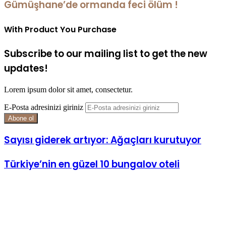
Gümüşhane’de ormanda feci ölüm !
With Product You Purchase
Subscribe to our mailing list to get the new
updates!
Lorem ipsum dolor sit amet, consectetur.
E-Posta adresinizi giriniz
Sayısı giderek artıyor: Ağaçları kurutuyor
Türkiye’nin en güzel 10 bungalov oteli
İlgili Makaleler