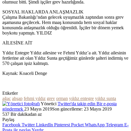
olumsuz bitti. Şimdi işçiler grev hazırlığında.
SOSYAL HAKLARDA ANLAŞMAZLIK
Çalışma Bakanlığı’ndan gelecek uyuşmazlık zaptından sonra grev
aşamasına geçilecek. Hem maaş konusunda hem sosyal haklar
konusunda anlaşmazlık olduğu öğrenildi. İşçiler bir dönem yemek
boykotu yapmıştı. YILDIZ
AİLESİNE AİT
Yıldız Entegre Yıldız ailesine ve Fehmi Yıldız’a ait. Yıldız ailesinin
fertlerine ait olan Yıldız Sunta geçtiğimiz günlerde şalteri indirmiş ve
570 çalışan işsiz kalmıştı.
Kaynak: Koaceli Denge
Etiketler
ağaç
ahşap
fehmi yıldız
grev
orman
yıldız entegre
yıldız sunta
Yönetici
Twitter'da takip edin
Bir e-posta
göndermek
23 Mayıs 2019
Son güncelleme: 23 Mayıs 2019
537
Bir dakikadan az
Paylaş
Facebook
Twitter
LinkedIn
Pinterest
Pocket
WhatsApp
Telegram
E-
Posta ile paylaş
Yazdır