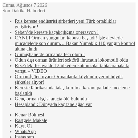
Cuma, Ağustos 7 2026
Son Dakika Haberleri
Rus kereste endüstrisi şirketleri yeni Türk ortaklıklar
geliştiriyor !
Seben’de kereste kaçakçılığına operasyon !
CANLI Orman yangınları kâbusu başladı! İşte alevlerle
mücadelede son durum… Bakan Yumaklı: 110 yangın kontrol
altına alındı
Gümüşhane’de ormanda feci ölüm !
Odun dışı orman ürünleri sektörü ihracatın lokomotifi oldu
Rize’deki festivalde 12 ülkeden katılımcılar tahta arabalarla
yarıştı – VİDEO
Orman-İş’ten uyarı: Ormanlarda köylünün yerini büyük
şirketler alıyor!
Kereste fabrikasında talaş kurutma kazanı patladı: İnceleme
başlatıldı
Genç orman işçisi araçta ölü bulundu !
Hesaplandı: Dünyada kaç tane ağaç var
Kenar Bölmesi
Rastgele Makale
Kayıt Ol
WhatsApp
Instagram