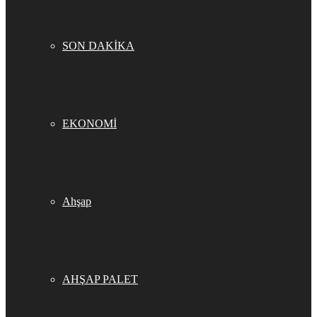
SON DAKİKA
EKONOMİ
Ahşap
AHŞAP PALET