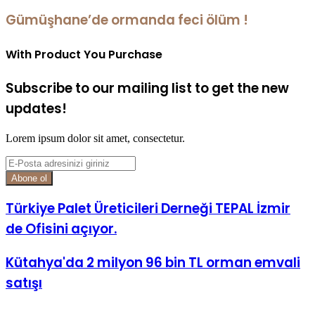
Gümüşhane’de ormanda feci ölüm !
With Product You Purchase
Subscribe to our mailing list to get the new
updates!
Lorem ipsum dolor sit amet, consectetur.
E-
Posta
adresinizi
giriniz
Türkiye Palet Üreticileri Derneği TEPAL İzmir
de Ofisini açıyor.
Kütahya'da 2 milyon 96 bin TL orman emvali
satışı