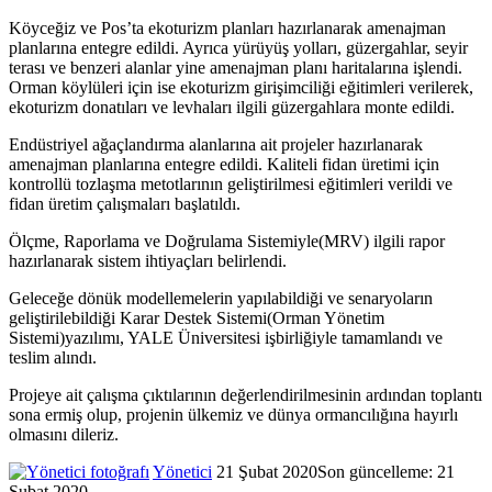
Köyceğiz ve Pos’ta ekoturizm planları hazırlanarak amenajman
planlarına entegre edildi. Ayrıca yürüyüş yolları, güzergahlar, seyir
terası ve benzeri alanlar yine amenajman planı haritalarına işlendi.
Orman köylüleri için ise ekoturizm girişimciliği eğitimleri verilerek,
ekoturizm donatıları ve levhaları ilgili güzergahlara monte edildi.
Endüstriyel ağaçlandırma alanlarına ait projeler hazırlanarak
amenajman planlarına entegre edildi. Kaliteli fidan üretimi için
kontrollü tozlaşma metotlarının geliştirilmesi eğitimleri verildi ve
fidan üretim çalışmaları başlatıldı.
Ölçme, Raporlama ve Doğrulama Sistemiyle(MRV) ilgili rapor
hazırlanarak sistem ihtiyaçları belirlendi.
Geleceğe dönük modellemelerin yapılabildiği ve senaryoların
geliştirilebildiği Karar Destek Sistemi(Orman Yönetim
Sistemi)yazılımı, YALE Üniversitesi işbirliğiyle tamamlandı ve
teslim alındı.
Projeye ait çalışma çıktılarının değerlendirilmesinin ardından toplantı
sona ermiş olup, projenin ülkemiz ve dünya ormancılığına hayırlı
olmasını dileriz.
Yönetici
Twitter'da
Bir
21 Şubat 2020
Son güncelleme: 21
Şubat 2020
takip
e-