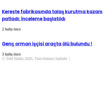
Kereste fabrikasında talaş kurutma kazanı
patladı: İnceleme başlatıldı
2 hafta önce
Genç orman işçisi araçta ölü bulundu !
3 hafta önce
© Telif Hakkı 2026, Tüm Hakları Saklıdır |
Başa
dön
tuşu