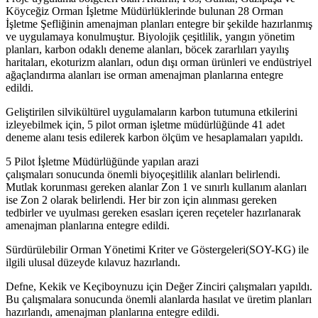
Köyceğiz Orman İşletme Müdürlüklerinde bulunan 28 Orman
İşletme Şefliğinin amenajman planları entegre bir şekilde hazırlanmış
ve uygulamaya konulmuştur. Biyolojik çeşitlilik, yangın yönetim
planları, karbon odaklı deneme alanları, böcek zararlıları yayılış
haritaları, ekoturizm alanları, odun dışı orman ürünleri ve endüstriyel
ağaçlandırma alanları ise orman amenajman planlarına entegre
edildi.
Geliştirilen silvikültürel uygulamaların karbon tutumuna etkilerini
izleyebilmek için, 5 pilot orman işletme müdürlüğünde 41 adet
deneme alanı tesis edilerek karbon ölçüm ve hesaplamaları yapıldı.
5 Pilot İşletme Müdürlüğünde yapılan arazi
çalışmaları sonucunda önemli biyoçeşitlilik alanları belirlendi.
Mutlak korunması gereken alanlar Zon 1 ve sınırlı kullanım alanları
ise Zon 2 olarak belirlendi. Her bir zon için alınması gereken
tedbirler ve uyulması gereken esasları içeren reçeteler hazırlanarak
amenajman planlarına entegre edildi.
Sürdürülebilir Orman Yönetimi Kriter ve Göstergeleri(SOY-KG) ile
ilgili ulusal düzeyde kılavuz hazırlandı.
Defne, Kekik ve Keçiboynuzu için Değer Zinciri çalışmaları yapıldı.
Bu çalışmalara sonucunda önemli alanlarda hasılat ve üretim planları
hazırlandı, amenajman planlarına entegre edildi.