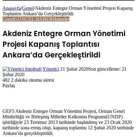
Anasayfa
/
Genel
/
Akdeniz Entegre Orman Yönetimi Projesi Kapanış
Toplantısı Ankara’da Gerçekleştirildi
Bölmesi
Genel
GÜNCEL HABER
Haberler
Akdeniz Entegre Orman Yönetimi
Projesi Kapanış Toplantısı
Ankara’da Gerçekleştirildi
Yönetici
Twitter'da
Bir
21 Şubat 2020
Son güncelleme: 21
Şubat 2020
takip
e-
482
2 dakika okuma süresi
edin
posta
Paylaş
göndermek
Facebook
Twitter
LinkedIn
Pinterest
Pocket
WhatsApp
Telegram
E-
Yazdır
Posta
ile
paylaş
GEF5 Akdeniz Entegre Orman Yönetimi Projesi, Orman Genel
Müdürlüğü ve Birleşmiş Milletler Kalkınma Programı(UNDP)
işbirliğiyle 23 Temmuz 2013 tarihinde başlatılmış ve 23 Ocak 2020
tarihinde sona ermiş olup, kapanış toplantısı 12 Şubat 2020 tarihinde
Ankara’da gerçekleştirildi.