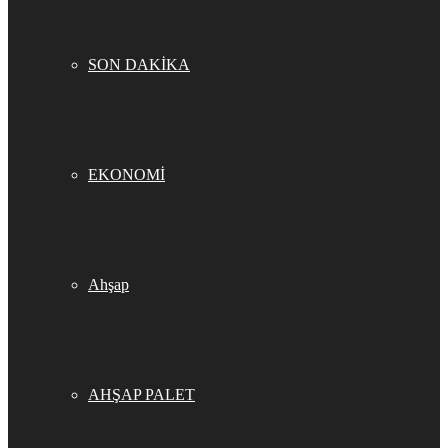
SON DAKİKA
EKONOMİ
Ahşap
AHŞAP PALET