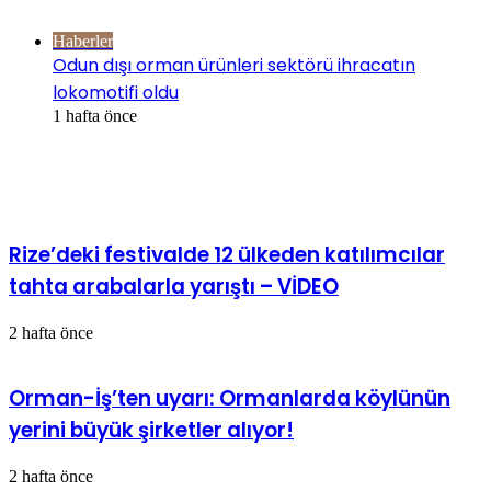
Göz Atın
Kapalı
Haberler
Odun dışı orman ürünleri sektörü ihracatın
lokomotifi oldu
1 hafta önce
İlgili Makaleler
Rize’deki festivalde 12 ülkeden katılımcılar
tahta arabalarla yarıştı – VİDEO
2 hafta önce
Orman-İş’ten uyarı: Ormanlarda köylünün
yerini büyük şirketler alıyor!
2 hafta önce