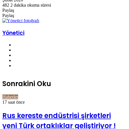
482
2 dakika okuma süresi
edin
posta
Paylaş
göndermek
Facebook
Twitter
LinkedIn
Pinterest
Pocket
WhatsApp
Telegram
E-
Yazdır
Paylaş
Posta
Facebook
Twitter
LinkedIn
Pinterest
Pocket
E-
Yazdır
ile
Posta
paylaş
ile
Yönetici
paylaş
Facebook
Twitter
YouTube
Pinterest
Instagram
Sonrakini Oku
Haberler
17 saat önce
Rus kereste endüstrisi şirketleri
yeni Türk ortaklıklar geliştiriyor !