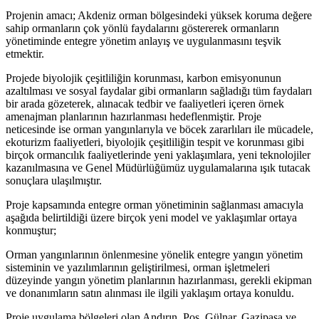
Projenin amacı; Akdeniz orman bölgesindeki yüksek koruma değere
sahip ormanların çok yönlü faydalarını göstererek ormanların
yönetiminde entegre yönetim anlayış ve uygulanmasını teşvik
etmektir.
Projede biyolojik çeşitliliğin korunması, karbon emisyonunun
azaltılması ve sosyal faydalar gibi ormanların sağladığı tüm faydaları
bir arada gözeterek, alınacak tedbir ve faaliyetleri içeren örnek
amenajman planlarının hazırlanması hedeflenmiştir. Proje
neticesinde ise orman yangınlarıyla ve böcek zararlıları ile mücadele,
ekoturizm faaliyetleri, biyolojik çeşitliliğin tespit ve korunması gibi
birçok ormancılık faaliyetlerinde yeni yaklaşımlara, yeni teknolojiler
kazanılmasına ve Genel Müdürlüğümüz uygulamalarına ışık tutacak
sonuçlara ulaşılmıştır.
Proje kapsamında entegre orman yönetiminin sağlanması amacıyla
aşağıda belirtildiği üzere birçok yeni model ve yaklaşımlar ortaya
konmuştur;
Orman yangınlarının önlenmesine yönelik entegre yangın yönetim
sisteminin ve yazılımlarının geliştirilmesi, orman işletmeleri
düzeyinde yangın yönetim planlarının hazırlanması, gerekli ekipman
ve donanımların satın alınması ile ilgili yaklaşım ortaya konuldu.
Proje uygulama bölgeleri olan Andırın, Pos, Gülnar, Gazipaşa ve