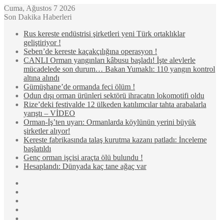
Cuma, Ağustos 7 2026
Son Dakika Haberleri
Rus kereste endüstrisi şirketleri yeni Türk ortaklıklar
geliştiriyor !
Seben’de kereste kaçakçılığına operasyon !
CANLI Orman yangınları kâbusu başladı! İşte alevlerle
mücadelede son durum… Bakan Yumaklı: 110 yangın kontrol
altına alındı
Gümüşhane’de ormanda feci ölüm !
Odun dışı orman ürünleri sektörü ihracatın lokomotifi oldu
Rize’deki festivalde 12 ülkeden katılımcılar tahta arabalarla
yarıştı – VİDEO
Orman-İş’ten uyarı: Ormanlarda köylünün yerini büyük
şirketler alıyor!
Kereste fabrikasında talaş kurutma kazanı patladı: İnceleme
başlatıldı
Genç orman işçisi araçta ölü bulundu !
Hesaplandı: Dünyada kaç tane ağaç var
Kenar
Bölmesi
Rastgele
Makale
Kayıt
Ol
WhatsApp
Instagram