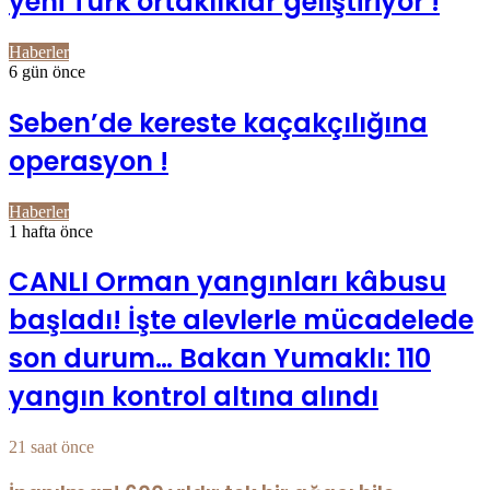
yeni Türk ortaklıklar geliştiriyor !
Haberler
6 gün önce
Seben’de kereste kaçakçılığına
operasyon !
Haberler
1 hafta önce
CANLI Orman yangınları kâbusu
başladı! İşte alevlerle mücadelede
son durum… Bakan Yumaklı: 110
yangın kontrol altına alındı
21 saat önce