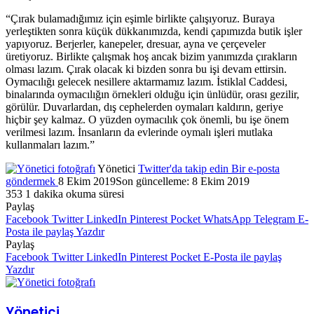
“Çırak bulamadığımız için eşimle birlikte çalışıyoruz. Buraya
yerleştikten sonra küçük dükkanımızda, kendi çapımızda butik işler
yapıyoruz. Berjerler, kanepeler, dresuar, ayna ve çerçeveler
üretiyoruz. Birlikte çalışmak hoş ancak bizim yanımızda çırakların
olması lazım. Çırak olacak ki bizden sonra bu işi devam ettirsin.
Oymacılığı gelecek nesillere aktarmamız lazım. İstiklal Caddesi,
binalarında oymacılığın örnekleri olduğu için ünlüdür, orası gezilir,
görülür. Duvarlardan, dış cephelerden oymaları kaldırın, geriye
hiçbir şey kalmaz. O yüzden oymacılık çok önemli, bu işe önem
verilmesi lazım. İnsanların da evlerinde oymalı işleri mutlaka
kullanmaları lazım.”
Yönetici
Twitter'da takip edin
Bir e-posta
göndermek
8 Ekim 2019
Son güncelleme: 8 Ekim 2019
353
1 dakika okuma süresi
Paylaş
Facebook
Twitter
LinkedIn
Pinterest
Pocket
WhatsApp
Telegram
E-
Posta ile paylaş
Yazdır
Paylaş
Facebook
Twitter
LinkedIn
Pinterest
Pocket
E-Posta ile paylaş
Yazdır
Yönetici