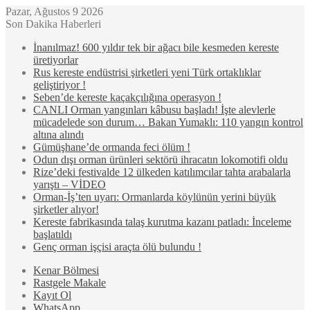
Pazar, Ağustos 9 2026
Son Dakika Haberleri
İnanılmaz! 600 yıldır tek bir ağacı bile kesmeden kereste
üretiyorlar
Rus kereste endüstrisi şirketleri yeni Türk ortaklıklar
geliştiriyor !
Seben’de kereste kaçakçılığına operasyon !
CANLI Orman yangınları kâbusu başladı! İşte alevlerle
mücadelede son durum… Bakan Yumaklı: 110 yangın kontrol
altına alındı
Gümüşhane’de ormanda feci ölüm !
Odun dışı orman ürünleri sektörü ihracatın lokomotifi oldu
Rize’deki festivalde 12 ülkeden katılımcılar tahta arabalarla
yarıştı – VİDEO
Orman-İş’ten uyarı: Ormanlarda köylünün yerini büyük
şirketler alıyor!
Kereste fabrikasında talaş kurutma kazanı patladı: İnceleme
başlatıldı
Genç orman işçisi araçta ölü bulundu !
Kenar Bölmesi
Rastgele Makale
Kayıt Ol
WhatsApp