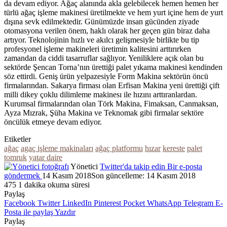
da devam ediyor. Ağaç alanında akla gelebilecek hemen hemen her
türlü ağaç işleme makinesi üretilmekte ve hem yurt içine hem de yurt
dışına sevk edilmektedir. Günümüzde insan gücünden ziyade
otomasyona verilen önem, haklı olarak her geçen gün biraz daha
artıyor. Teknolojinin hızlı ve akılcı gelişmesiyle birlikte bu tip
profesyonel işleme makineleri üretimin kalitesini arttırırken
zamandan da ciddi tasarruflar sağlıyor. Yeniliklere açık olan bu
sektörde Şencan Torna’nın ürettiği palet yıkama makinesi kendinden
söz ettirdi. Geniş ürün yelpazesiyle Form Makina sektörün öncü
firmalarından. Sakarya firması olan Erfisan Makina yeni ürettiği çift
milli dikey çoklu dilimleme makinesı ile hızını arttıranlardan.
Kurumsal firmalarından olan Törk Makina, Fimaksan, Canmaksan,
Ayza Mızrak, Şüha Makina ve Teknomak gibi firmalar sektöre
öncülük etmeye devam ediyor.
Etiketler
ağaç
agaç işleme makinaları
ağaç platformu
hızar
kereste
palet
tomruk
yatar daire
Yönetici
Twitter'da takip edin
Bir e-posta
göndermek
14 Kasım 2018
Son güncelleme: 14 Kasım 2018
475
1 dakika okuma süresi
Paylaş
Facebook
Twitter
LinkedIn
Pinterest
Pocket
WhatsApp
Telegram
E-
Posta ile paylaş
Yazdır
Paylaş