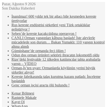
Pazar, Ağustos 9 2026
Son Dakika Haberleri
İnanılmaz! 600 yıldır tek bir ağacı bile kesmeden kereste
üretiyorlar
Rus kereste endüstrisi şirketleri yeni Türk ortaklıklar
geliştiriyor !
Seben’de kereste kaçakçılığına operasyon !
CANLI Orman yangınları kâbusu başladı! İşte alevlerle
mücadelede son durum… Bakan Yumaklı: 110 yangın kontrol
altına alındı
Gümüşhane’de ormanda feci ölüm !
Odun dışı orman ürünleri sektörü ihracatın lokomotifi oldu
Rize’deki festivalde 12 ülkeden katılımcılar tahta arabalarla
yarıştı – VİDEO
Orman-İş’ten uyarı: Ormanlarda köylünün yerini büyük
şirketler alıyor!
Kereste fabrikasında talaş kurutma kazanı patladı: İnceleme
başlatıldı
Genç orman işçisi araçta ölü bulundu !
Kenar Bölmesi
Rastgele Makale
Kayıt Ol
WhatsApp