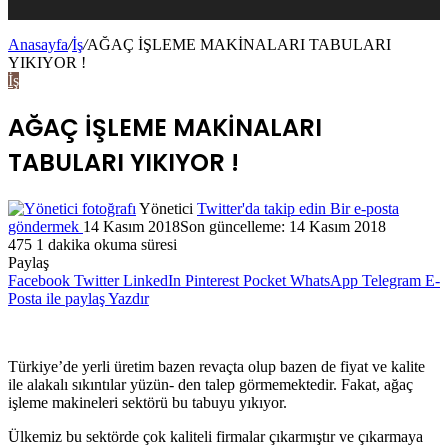
Anasayfa
/
İş
/
AĞAÇ İŞLEME MAKİNALARI TABULARI
YIKIYOR !
İş
AĞAÇ İŞLEME MAKİNALARI
TABULARI YIKIYOR !
Yönetici
Twitter'da takip edin
Bir e-posta
göndermek
14 Kasım 2018
Son güncelleme: 14 Kasım 2018
475
1 dakika okuma süresi
Paylaş
Facebook
Twitter
LinkedIn
Pinterest
Pocket
WhatsApp
Telegram
E-
Posta ile paylaş
Yazdır
Türkiye’de yerli üretim bazen revaçta olup bazen de fiyat ve kalite
ile alakalı sıkıntılar yüzün- den talep görmemektedir. Fakat, ağaç
işleme makineleri sektörü bu tabuyu yıkıyor.
Ülkemiz bu sektörde çok kaliteli firmalar çıkarmıştır ve çıkarmaya